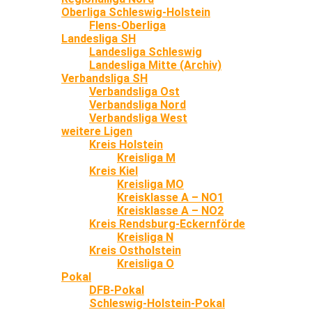
Oberliga Schleswig-Holstein
Flens-Oberliga
Landesliga SH
Landesliga Schleswig
Landesliga Mitte (Archiv)
Verbandsliga SH
Verbandsliga Ost
Verbandsliga Nord
Verbandsliga West
weitere Ligen
Kreis Holstein
Kreisliga M
Kreis Kiel
Kreisliga MO
Kreisklasse A – NO1
Kreisklasse A – NO2
Kreis Rendsburg-Eckernförde
Kreisliga N
Kreis Ostholstein
Kreisliga O
Pokal
DFB-Pokal
Schleswig-Holstein-Pokal