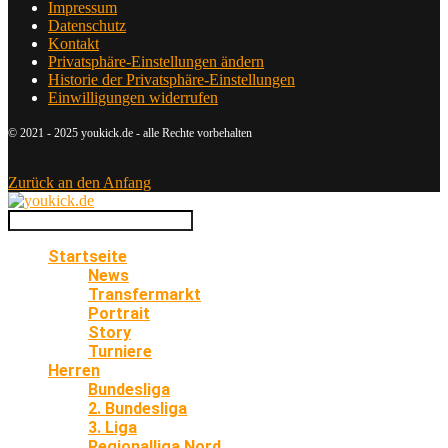
Impressum
Datenschutz
Kontakt
Privatsphäre-Einstellungen ändern
Historie der Privatsphäre-Einstellungen
Einwilligungen widerrufen
© 2021 - 2025 youkick.de - alle Rechte vorbehalten
Zurück an den Anfang
Startseite
News
Transfermarkt
Portrait
Story
Turniere
Herren
Bundesliga
2. Bundesliga
3. Liga
Regionalliga Nord