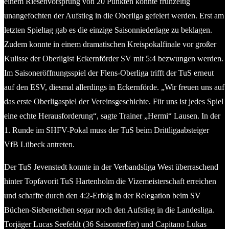
einem Riesenvorsprung von 20 Punkten konnte frühzeitig
unangefochten der Aufstieg in die Oberliga gefeiert werden. Erst am
letzten Spieltag gab es die einzige Saisonniederlage zu beklagen.
Zudem konnte in einem dramatischen Kreispokalfinale vor großer
Kulisse der Oberligist Eckernförder SV mit 5:4 bezwungen werden.
Im Saisoneröffnungsspiel der Flens-Oberliga trifft der TuS erneut
auf den ESV, diesmal allerdings in Eckernförde. „Wir freuen uns auf
das erste Oberligaspiel der Vereinsgeschichte. Für uns ist jedes Spiel
eine echte Herausforderung“, sagte Trainer „Hermi“ Lausen. In der
1. Runde im SHFV-Pokal muss der TuS beim Drittligaabsteiger
VfB Lübeck antreten.
Der TuS Jevenstedt konnte in der Verbandsliga West überraschend
hinter Topfavorit TuS Hartenholm die Vizemeisterschaft erreichen
und schaffte durch den 4:2-Erfolg in der Relegation beim SV
Büchen-Siebeneichen sogar noch den Aufstieg in die Landesliga.
Torjäger Lucas Seefeldt (36 Saisontreffer) und Capitano Lukas