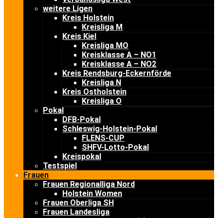
weitere Ligen
Kreis Holstein
Kreisliga M
Kreis Kiel
Kreisliga MO
Kreisklasse A – NO1
Kreisklasse A – NO2
Kreis Rendsburg-Eckernförde
Kreisliga N
Kreis Ostholstein
Kreisliga O
Pokal
DFB-Pokal
Schleswig-Holstein-Pokal
FLENS-CUP
SHFV-Lotto-Pokal
Kreispokal
Testspiel
Frauen
Frauen Regionalliga Nord
Holstein Women
Frauen Oberliga SH
Frauen Landesliga