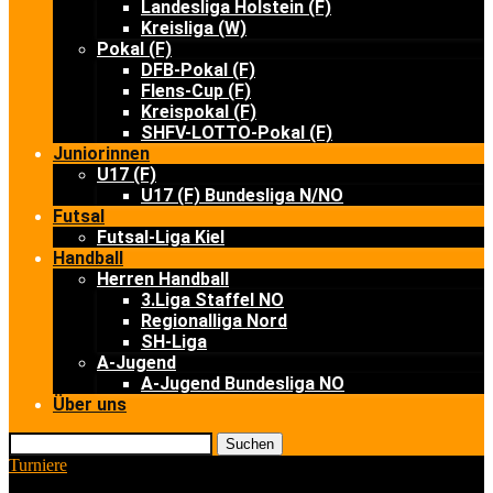
Landesliga Holstein (F)
Kreisliga (W)
Pokal (F)
DFB-Pokal (F)
Flens-Cup (F)
Kreispokal (F)
SHFV-LOTTO-Pokal (F)
Juniorinnen
U17 (F)
U17 (F) Bundesliga N/NO
Futsal
Futsal-Liga Kiel
Handball
Herren Handball
3.Liga Staffel NO
Regionalliga Nord
SH-Liga
A-Jugend
A-Jugend Bundesliga NO
Über uns
Suchen
Turniere