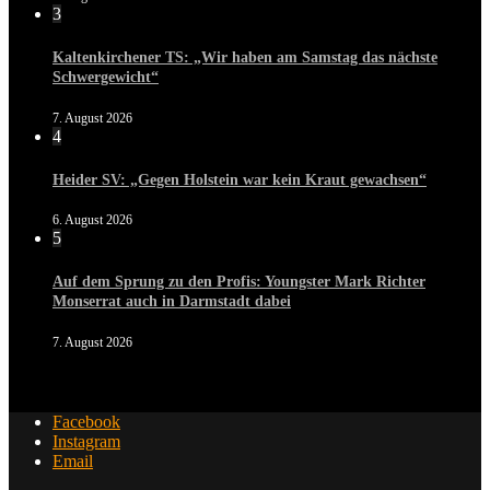
3
Kaltenkirchener TS: „Wir haben am Samstag das nächste
Schwergewicht“
7. August 2026
4
Heider SV: „Gegen Holstein war kein Kraut gewachsen“
6. August 2026
5
Auf dem Sprung zu den Profis: Youngster Mark Richter
Monserrat auch in Darmstadt dabei
7. August 2026
Facebook
Instagram
Email