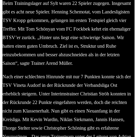
Beim Trainingslager auf Sylt waren 22 Spieler zugegen. Insgesamt
gibt es acht neue Spieler. Henning Schemotat, vom Landesligisten
TSV Kropp gekommen, gelangen im ersten Testspiel gleich vier
Treffer. Mit Tom Schönyan vom FC Fockbek kehrt ein ehemaliger
BTSV’er zurück. „Hinter uns liegt eine schwierige Saison. Wir
hatten einen guten Umbruch. Ziel ist es, Struktur und Ruhe
reinzubekommen und besser abzuschneiden als in der letzten
Saison“, sagte Trainer Arend Müller.
Nach einer schlechten Hinrunde mit nur 7 Punkten konnte sich der
TSV Vineta Audorf in der Rückrunde der Verbandsliga Ost
erheblich steigern. Unter Interimstrainer Christian Ströh konnten in
der Rückrunde 22 Punkte eingefahren werden, doch die reichten
nicht zum Klassenerhalt. Nun gibt es einen Neuanfang in der
Kreisliga. Mit Kevin Wardin, Niklas Siekmann, Jannis Hansen,
Thorge Stelter sowie Christopher Schöning gibt es erfahrene
Neuzugänge. „Das neue Trainerteam unter der Leitung von Adrian