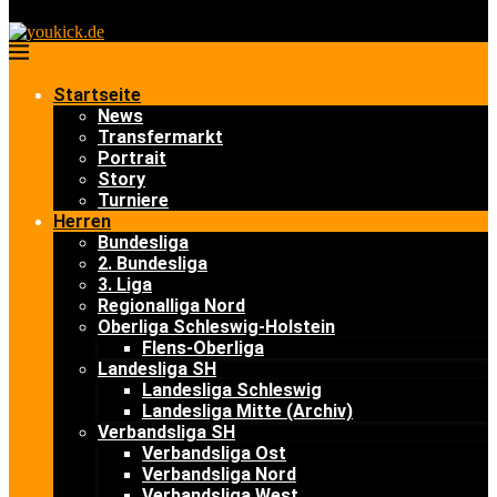
Startseite
News
Transfermarkt
Portrait
Story
Turniere
Herren
Bundesliga
2. Bundesliga
3. Liga
Regionalliga Nord
Oberliga Schleswig-Holstein
Flens-Oberliga
Landesliga SH
Landesliga Schleswig
Landesliga Mitte (Archiv)
Verbandsliga SH
Verbandsliga Ost
Verbandsliga Nord
Verbandsliga West