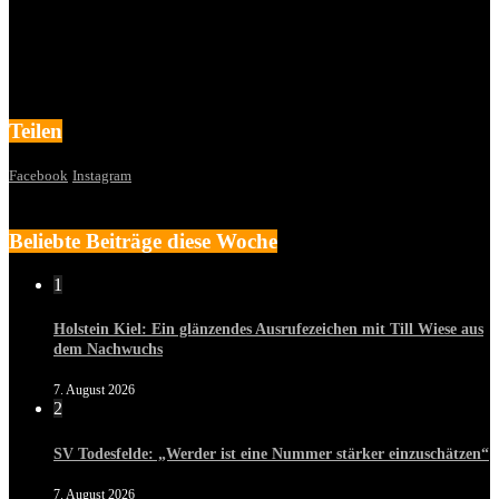
Teilen
Facebook
Instagram
Beliebte Beiträge diese Woche
1
Holstein Kiel: Ein glänzendes Ausrufezeichen mit Till Wiese aus
dem Nachwuchs
7. August 2026
2
SV Todesfelde: „Werder ist eine Nummer stärker einzuschätzen“
7. August 2026