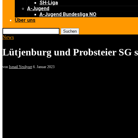
SH-Liga
A-Jugend
A-Jugend Bundesliga NO
Über uns
Suchen
News
Lütjenburg und Probsteier SG 
von
Ismail Yesilyurt
6. Januar 2023