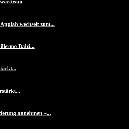
rwartteam
ppiah wechselt zum...
llermo Balzi...
ärkt...
stärkt...
rderung annehmen –...