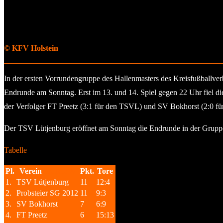
© KFV Holstein
In der ersten Vorrundengruppe des Hallenmasters des Kreisfußballver
Endrunde am Sonntag. Erst im 13. und 14. Spiel gegen 22 Uhr fiel d
der Verfolger FT Preetz (3:1 für den TSVL) und SV Bokhorst (2:0 fü
Der TSV Lütjenburg eröffnet am Sonntag die Endrunde in der Gruppe 1
Tabelle
Pl.
Verein
Gruppe A
Pkt.
Tore
1.
TSV Lütjenburg
11
12:4
2.
Probsteier SG 2012
11
9:3
3.
SV Bokhorst
7
6:9
4.
FT Preetz
6
15:13