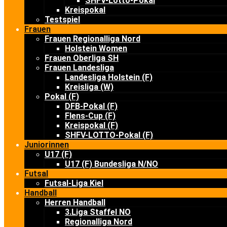
SHFV-Lotto-Pokal
Kreispokal
Testspiel
Frauen
Frauen Regionalliga Nord
Holstein Women
Frauen Oberliga SH
Frauen Landesliga
Landesliga Holstein (F)
Kreisliga (W)
Pokal (F)
DFB-Pokal (F)
Flens-Cup (F)
Kreispokal (F)
SHFV-LOTTO-Pokal (F)
Juniorinnen
U17 (F)
U17 (F) Bundesliga N/NO
Futsal
Futsal-Liga Kiel
Handball
Herren Handball
3.Liga Staffel NO
Regionalliga Nord