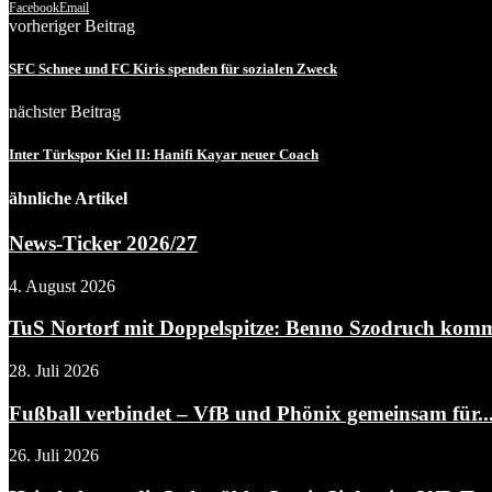
Facebook
Email
vorheriger Beitrag
SFC Schnee und FC Kiris spenden für sozialen Zweck
nächster Beitrag
Inter Türkspor Kiel II: Hanifi Kayar neuer Coach
ähnliche Artikel
News-Ticker 2026/27
4. August 2026
TuS Nortorf mit Doppelspitze: Benno Szodruch kommt
28. Juli 2026
Fußball verbindet – VfB und Phönix gemeinsam für..
26. Juli 2026