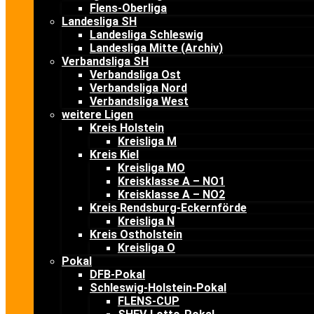
Flens-Oberliga
Landesliga SH
Landesliga Schleswig
Landesliga Mitte (Archiv)
Verbandsliga SH
Verbandsliga Ost
Verbandsliga Nord
Verbandsliga West
weitere Ligen
Kreis Holstein
Kreisliga M
Kreis Kiel
Kreisliga MO
Kreisklasse A – NO1
Kreisklasse A – NO2
Kreis Rendsburg-Eckernförde
Kreisliga N
Kreis Ostholstein
Kreisliga O
Pokal
DFB-Pokal
Schleswig-Holstein-Pokal
FLENS-CUP