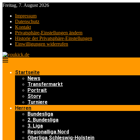
Freitag, 7. August 2026
Impressum
Datenschutz
Kontakt
Privatsphäre-Einstellungen ändern
Historie der Privatsphäre-Einstellungen
Einwilligungen widerrufen
Startseite
News
Transfermarkt
Portrait
Story
Turniere
Herren
Bundesliga
2. Bundesliga
3. Liga
Regionalliga Nord
Oberliga Schleswig-Holstein