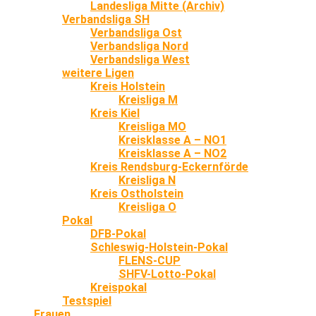
Landesliga Mitte (Archiv)
Verbandsliga SH
Verbandsliga Ost
Verbandsliga Nord
Verbandsliga West
weitere Ligen
Kreis Holstein
Kreisliga M
Kreis Kiel
Kreisliga MO
Kreisklasse A – NO1
Kreisklasse A – NO2
Kreis Rendsburg-Eckernförde
Kreisliga N
Kreis Ostholstein
Kreisliga O
Pokal
DFB-Pokal
Schleswig-Holstein-Pokal
FLENS-CUP
SHFV-Lotto-Pokal
Kreispokal
Testspiel
Frauen