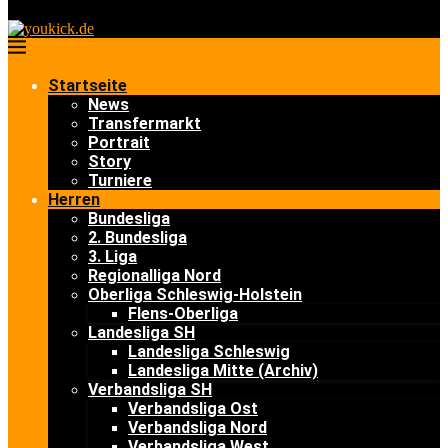
Startseite
News
Transfermarkt
Portrait
Story
Turniere
Herren
Bundesliga
2. Bundesliga
3. Liga
Regionalliga Nord
Oberliga Schleswig-Holstein
Flens-Oberliga
Landesliga SH
Landesliga Schleswig
Landesliga Mitte (Archiv)
Verbandsliga SH
Verbandsliga Ost
Verbandsliga Nord
Verbandsliga West