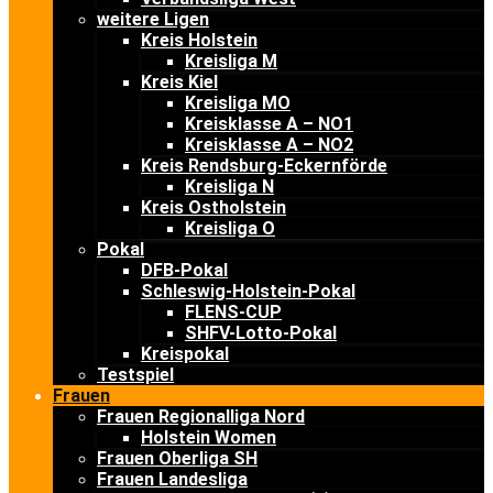
weitere Ligen
Kreis Holstein
Kreisliga M
Kreis Kiel
Kreisliga MO
Kreisklasse A – NO1
Kreisklasse A – NO2
Kreis Rendsburg-Eckernförde
Kreisliga N
Kreis Ostholstein
Kreisliga O
Pokal
DFB-Pokal
Schleswig-Holstein-Pokal
FLENS-CUP
SHFV-Lotto-Pokal
Kreispokal
Testspiel
Frauen
Frauen Regionalliga Nord
Holstein Women
Frauen Oberliga SH
Frauen Landesliga