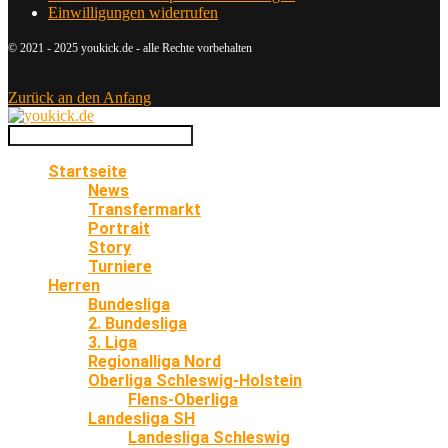
Einwilligungen widerrufen
© 2021 - 2025 youkick.de - alle Rechte vorbehalten
Zurück an den Anfang
Startseite
News
Transfermarkt
Portrait
Story
Turniere
Herren
Bundesliga
2. Bundesliga
3. Liga
Regionalliga Nord
Oberliga Schleswig-Holstein
Flens-Oberliga
Landesliga SH
Landesliga Schleswig