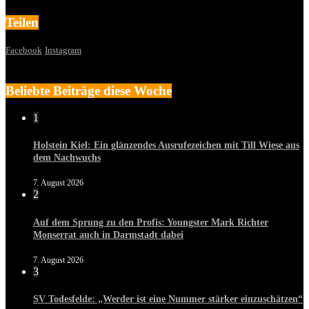
Teilen
Facebook
Instagram
Beliebte Beiträge diese Woche
1
Holstein Kiel: Ein glänzendes Ausrufezeichen mit Till Wiese aus
dem Nachwuchs
7. August 2026
2
Auf dem Sprung zu den Profis: Youngster Mark Richter
Monserrat auch in Darmstadt dabei
7. August 2026
3
SV Todesfelde: „Werder ist eine Nummer stärker einzuschätzen“