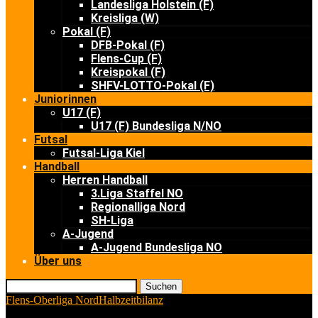
Landesliga Holstein (F)
Kreisliga (W)
Pokal (F)
DFB-Pokal (F)
Flens-Cup (F)
Kreispokal (F)
SHFV-LOTTO-Pokal (F)
Juniorinnen
U17 (F)
U17 (F) Bundesliga N/NO
Futsal
Futsal-Liga Kiel
Handball
Herren Handball
3.Liga Staffel NO
Regionalliga Nord
SH-Liga
A-Jugend
A-Jugend Bundesliga NO
Über uns
Suchen
Flens-Oberliga Nord
Halbzeitbilanz