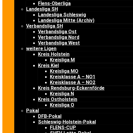
Flens-Oberliga
Landesliga SH
Landesliga Schleswig
Landesliga Mitte (Archiv)
Verbandsliga SH
Verbandsliga Ost
Verbandsliga Nord
Verbandsliga West
weitere Ligen
Kreis Holstein
Kreisliga M
Kreis Kiel
Kreisliga MO
Kreisklasse A – NO1
Kreisklasse A – NO2
Kreis Rendsburg-Eckernförde
Kreisliga N
Kreis Ostholstein
Kreisliga O
Pokal
DFB-Pokal
Schleswig-Holstein-Pokal
FLENS-CUP