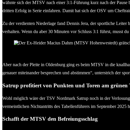
wähnte sich der MTSV nach einer 3:1-Führung kurz nach der Pause b
dritten Erfolg in Serie einfahren. Damit hat sich der OSV um Cheftrain
Zu der verdienten Niederlage fand Dennis Jera, der sportliche Leiter 
verhalten. Wenn du aber 30 Minuten vor Schluss 3:1 führst, musst du 
Im Abstiegskampf sind grundlegende Tugenden auf jeden 
Schlichting
Aber nach der Pleite in Oldenburg ging es beim MTSV in die knallha
genauer miteinander besprechen und abstimmen“, unterstrich der sport
Satrup profitiert von Punkten und Toren am grünen 
Wohl möglich wäre der TSV Nordmark Satrup noch in der Verlosung, 
vermeintlichen Nichtantritts des Tabellenführers im September 2025 
Schafft der MTSV den Befreiungsschlag