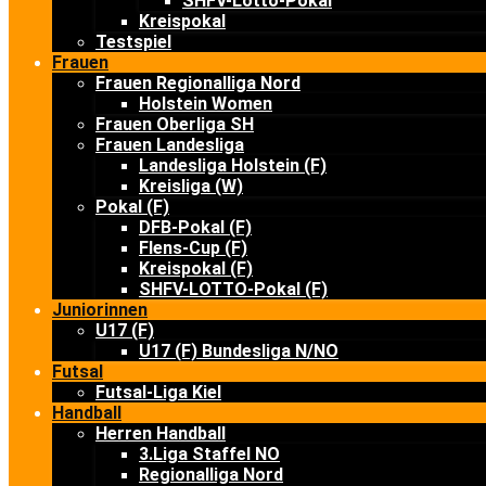
SHFV-Lotto-Pokal
Kreispokal
Testspiel
Frauen
Frauen Regionalliga Nord
Holstein Women
Frauen Oberliga SH
Frauen Landesliga
Landesliga Holstein (F)
Kreisliga (W)
Pokal (F)
DFB-Pokal (F)
Flens-Cup (F)
Kreispokal (F)
SHFV-LOTTO-Pokal (F)
Juniorinnen
U17 (F)
U17 (F) Bundesliga N/NO
Futsal
Futsal-Liga Kiel
Handball
Herren Handball
3.Liga Staffel NO
Regionalliga Nord