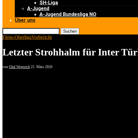
SH-Liga
A-Jugend
A-Jugend Bundesliga NO
Über uns
Suchen
Flens-Oberliga
Vorbericht
Letzter Strohhalm für Inter Tü
von
Olaf Wegerich
21. März 2026