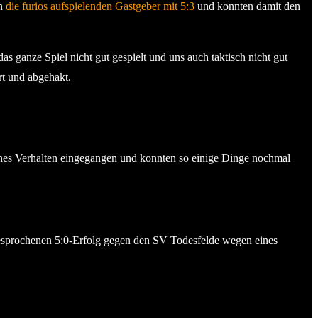
en
die furios aufspielenden Gastgeber mit 5:3
und konnten damit den
as ganze Spiel nicht gut gespielt und uns auch taktisch nicht gut
rt und abgehakt.
) gegen Marvin Wolf (Heider SV). © 2026 Volker
ches Verhalten eingegangen und konnten so einige Dinge nochmal
esprochenen 5:0-Erfolg gegen den SV Todesfelde wegen eines