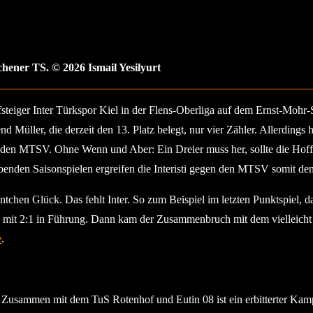
chener TS. © 2026 Ismail Yesilyurt
steiger Inter Türkspor Kiel in der Flens-Oberliga auf dem Ernst-Mo
end Müller, die derzeit den 13. Platz belegt, nur vier Zähler. Allerding
en den MTSV. Ohne Wenn und Aber: Ein Dreier muss her, sollte die Hoffn
nden Saisonspielen ergreifen die Interisti gegen den MTSV somit den
chen Glück. Das fehlt Inter. So zum Beispiel im letzten Punktspiel, d
ute mit 2:1 in Führung. Dann kam der Zusammenbruch mit dem vielleich
e
.
usammen mit dem TuS Rotenhof und Eutin 08 ist ein erbitterter Kam