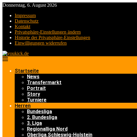
Donnerstag, 6. August 2026
Impressum
Datenschutz
Kontakt
Privatsphäre-Einstellungen ändern
Historie der Privatsphäre-Einstellungen
Einwilligungen widerrufen
Startseite
News
Transfermarkt
Portrait
Story
Turniere
Herren
Bundesliga
2. Bundesliga
3. Liga
Regionalliga Nord
Oberliga Schleswig-Holstein