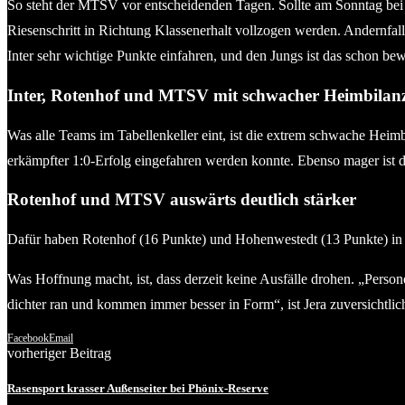
So steht der MTSV vor entscheidenden Tagen. Sollte am Sonntag bei 
Riesenschritt in Richtung Klassenerhalt vollzogen werden. Andernfall
Inter sehr wichtige Punkte einfahren, und den Jungs ist das schon bew
Inter, Rotenhof und MTSV mit schwacher Heimbilan
Was alle Teams im Tabellenkeller eint, ist die extrem schwache Heimb
erkämpfter 1:0-Erfolg eingefahren werden konnte. Ebenso mager ist d
Rotenhof und MTSV auswärts deutlich stärker
Dafür haben Rotenhof (16 Punkte) und Hohenwestedt (13 Punkte) in der
Was Hoffnung macht, ist, dass derzeit keine Ausfälle drohen. „Perso
dichter ran und kommen immer besser in Form“, ist Jera zuversichtlic
Facebook
Email
vorheriger Beitrag
Rasensport krasser Außenseiter bei Phönix-Reserve