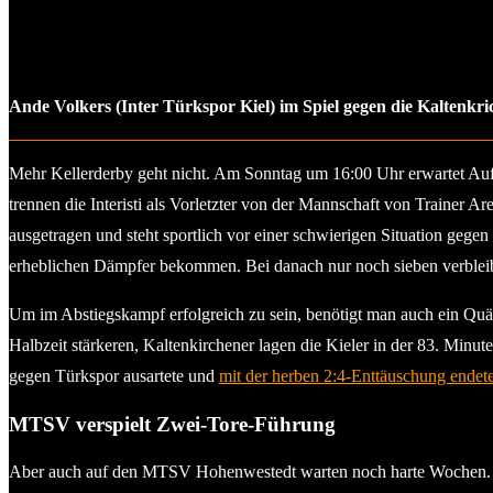
Ande Volkers (Inter Türkspor Kiel) im Spiel gegen die Kaltenkri
Mehr Kellerderby geht nicht. Am Sonntag um 16:00 Uhr erwartet Auf
trennen die Interisti als Vorletzter von der Mannschaft von Trainer Ar
ausgetragen und steht sportlich vor einer schwierigen Situation geg
erheblichen Dämpfer bekommen. Bei danach nur noch sieben verbleibe
Um im Abstiegskampf erfolgreich zu sein, benötigt man auch ein Quänt
Halbzeit stärkeren, Kaltenkirchener lagen die Kieler in der 83. Min
gegen Türkspor ausartete und
mit der herben 2:4-Enttäuschung endet
MTSV verspielt Zwei-Tore-Führung
Aber auch auf den MTSV Hohenwestedt warten noch harte Wochen. Z