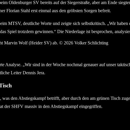
eim Oldenburger SV bereits auf der Siegerstraße, aber am Ende siegt
er Florian Stahl erst einmal aus den gröbsten Sorgen befreit.
beim MTSV, deutliche Worte und zeigte sich selbstkritisch. „Wir haben d
das Spiel trotzdem gewinnen.“ Die Niederlage ist besprochen, analysie
Fall notwendig – wie hier von Macius Dahm (MTSV Hohenwestedt
rte Analyse. „Wir sind in der Woche nochmal genauer auf unser taktis
liche Leiter Dennis Jera.
Tisch
was den Abstiegskampf betrifft, aber durch den am grünen Tisch zug
hat der SHFV massiv in den Abstiegskampf eingegriffen.