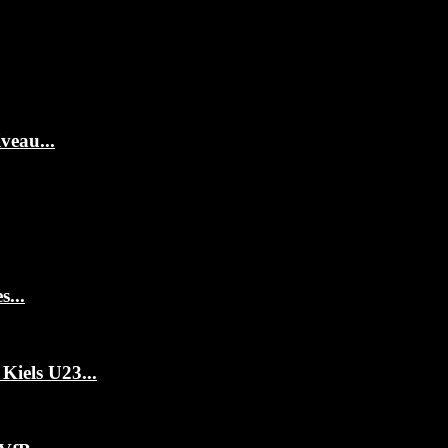
veau...
...
Kiels U23...