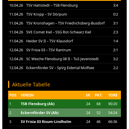
10.04.26
TSV Hattstedt – TSB Flensburg
3:4
11.04.26
TSV Kropp – SV Dörpum
0:2
11.04.26
TSV Kronshagen – TSV Friedrichsberg-Busdorf
3:1
11.04.26
SVE Comet Kiel – SSG Rot-Schwarz Kiel
2:3
11.04.26
Heider SV II – TSV Klausdorf
1:4
12.04.26
SV Frisia 03 – TSV Rantrum
2:1
12.04.26
SC Weiche Flensburg 08 II – TuS Jevenstedt
3:2
12.04.26
Eckernförder SV – SpVg Eidertal Molfsee
2:2
Aktuelle Tabelle
POS
VEREIN
SP.
PKT.
TORE
1
TSB Flensburg (Ab)
24
68
90:20
2
Eckernförder SV (Ab)
24
52
54:24
3
SV Frisia 03 Risum-Lindholm
24
46
66:36