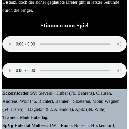
Distanz, doch der sicher geglaubte Dreier glitt in letzter Sekunde
durch die Finger.
Stimmen zum Spiel
Nedim Hasanbegovic (Trainer SpVg Eidertal Molfsee)
Maik Haberlag (Trainer Eckernförder SV)
Eckernförder SV:
Sievers – Huber (70. Behrens), Clausen,
Andreas, Wolf (46. Richter), Bamler – Stoeterau, Mohr, Wagner
(54. Justen) – Dagtekin (82. Altendorf), Apitz (89. Witte).
Trainer:
Maik Haberlag.
SpVg Eidertal Molfsee:
TW – Ramo, Braesch, Höckendorff,