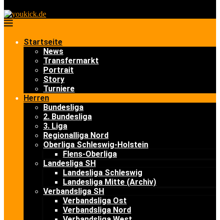
Startseite
News
Transfermarkt
Portrait
Story
Turniere
Herren
Bundesliga
2. Bundesliga
3. Liga
Regionalliga Nord
Oberliga Schleswig-Holstein
Flens-Oberliga
Landesliga SH
Landesliga Schleswig
Landesliga Mitte (Archiv)
Verbandsliga SH
Verbandsliga Ost
Verbandsliga Nord
Verbandsliga West