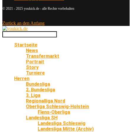
© 2021 - 2025 youkick.de - alle Rechte vorbehalten
Zurück an den Anfang
Startseite
News
Transfermarkt
Portrait
Story
Turniere
Herren
Bundesliga
2. Bundesliga
3. Liga
Regionalliga Nord
Oberliga Schleswig-Holstein
Flens-Oberliga
Landesliga SH
Landesliga Schleswig
Landesliga Mitte (Archiv)