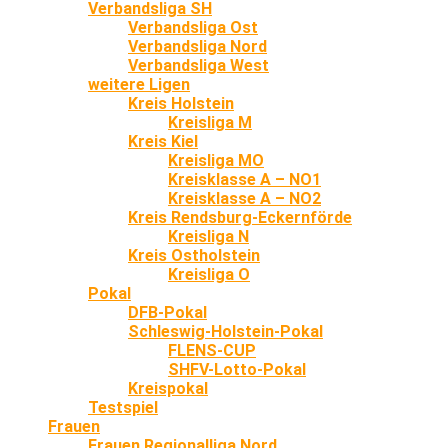
Verbandsliga SH
Verbandsliga Ost
Verbandsliga Nord
Verbandsliga West
weitere Ligen
Kreis Holstein
Kreisliga M
Kreis Kiel
Kreisliga MO
Kreisklasse A – NO1
Kreisklasse A – NO2
Kreis Rendsburg-Eckernförde
Kreisliga N
Kreis Ostholstein
Kreisliga O
Pokal
DFB-Pokal
Schleswig-Holstein-Pokal
FLENS-CUP
SHFV-Lotto-Pokal
Kreispokal
Testspiel
Frauen
Frauen Regionalliga Nord