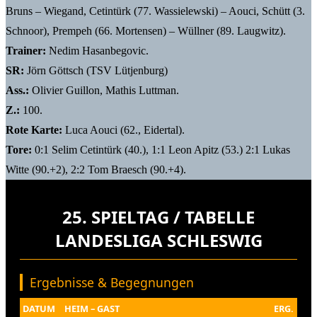
Bruns – Wiegand, Cetintürk (77. Wassielewski) – Aouci, Schütt (3.
Schnoor), Prempeh (66. Mortensen) – Wüllner (89. Laugwitz).
Trainer:
Nedim Hasanbegovic.
SR:
Jörn Göttsch (TSV Lütjenburg)
Ass.:
Olivier Guillon, Mathis Luttman.
Z.:
100.
Rote Karte:
Luca Aouci (62., Eidertal).
Tore:
0:1 Selim Cetintürk (40.), 1:1 Leon Apitz (53.) 2:1 Lukas
Witte (90.+2), 2:2 Tom Braesch (90.+4).
25. SPIELTAG / TABELLE
LANDESLIGA SCHLESWIG
Ergebnisse & Begegnungen
DATUM
HEIM – GAST
ERG.