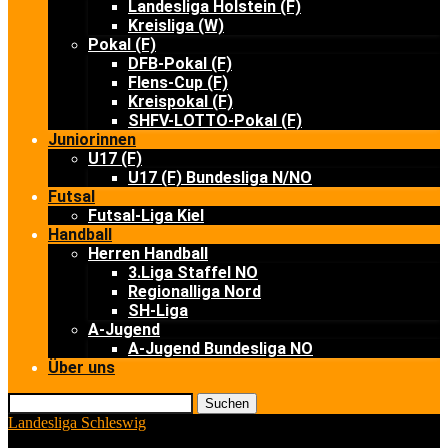
Landesliga Holstein (F)
Kreisliga (W)
Pokal (F)
DFB-Pokal (F)
Flens-Cup (F)
Kreispokal (F)
SHFV-LOTTO-Pokal (F)
Juniorinnen
U17 (F)
U17 (F) Bundesliga N/NO
Futsal
Futsal-Liga Kiel
Handball
Herren Handball
3.Liga Staffel NO
Regionalliga Nord
SH-Liga
A-Jugend
A-Jugend Bundesliga NO
Über uns
Suchen
Landesliga Schleswig