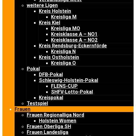
weitere Ligen
Kreis Holstein
Kreisliga M
Kreis Kiel
Kreisliga MO
Kreisklasse A – NO1
Kreisklasse A – NO2
Kreis Rendsburg-Eckernförde
Kreisliga N
Kreis Ostholstein
Kreisliga O
Pokal
DFB-Pokal
Schleswig-Holstein-Pokal
FLENS-CUP
SHFV-Lotto-Pokal
Kreispokal
Testspiel
Frauen
Frauen Regionalliga Nord
Holstein Women
Frauen Oberliga SH
Frauen Landesliga