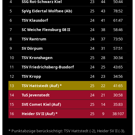
4
SSG Rot-Schwarz Kiel
23
44
50:44
5
SpVg Eidertal Molfsee (Ab)
25
43
78:52
6
TSV Klausdorf
24
41
61:47
7
SC Weiche Flensburg 08 II
24
38
58:46
8
TSV Rantrum
24
37
73:50
9
SV Dörpum
24
31
57:51
10
TSV Kronshagen
25
28
30:34
11
TSV Friedrichsberg-Busdorf
24
25
43:65
12
TSV Kropp
24
23
34:56
13
TSV Hattstedt (Auf) *
25
22
41:65
14
TuS Jevenstedt
24
21
30:58
15
SVE Comet Kiel (Auf)
25
14
35:83
16
Heider SV II (Auf) *
25
9
38:107
* Punktabzüge berücksichtigt: TSV Hattstedt (-2), Heider SV II (-3).