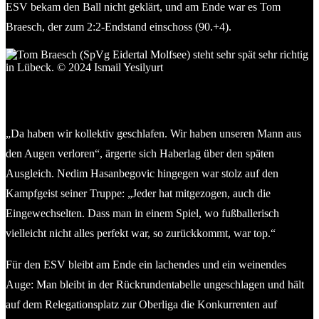
ESV bekam den Ball nicht geklärt, und am Ende war es Tom
Braesch, der zum 2:2-Endstand einschoss (90.+4).
Innnverteidiger Tom Braesch (SpVg Eidertal Molfsee) stürmt
in der letzten Minute der Nachspielzeit erfolgreich mit. © Ismail
Yesilyurt
„Da haben wir kollektiv geschlafen. Wir haben unseren Mann aus
den Augen verloren“, ärgerte sich Haberlag über den späten
Ausgleich. Nedim Hasanbegovic hingegen war stolz auf den
Kampfgeist seiner Truppe: „Jeder hat mitgezogen, auch die
Eingewechselten. Dass man in einem Spiel, wo fußballerisch
vielleicht nicht alles perfekt war, so zurückkommt, war top.“
Für den ESV bleibt am Ende ein lachendes und ein weinendes
Auge: Man bleibt in der Rückrundentabelle ungeschlagen und hält
auf dem Relegationsplatz zur Oberliga die Konkurrenten auf