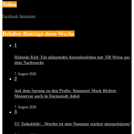
Teilen
Facebook
Instagram
Beliebte Beiträge diese Woche
1
Holstein Kiel: Ein glänzendes Ausrufezeichen mit Till Wiese aus
dem Nachwuchs
7. August 2026
2
Auf dem Sprung zu den Profis: Youngster Mark Richter
Monserrat auch in Darmstadt dabei
7. August 2026
3
SV Todesfelde: „Werder ist eine Nummer stärker einzuschätzen“