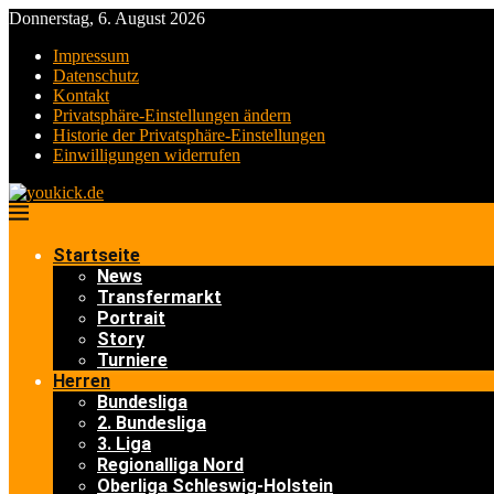
Donnerstag, 6. August 2026
Impressum
Datenschutz
Kontakt
Privatsphäre-Einstellungen ändern
Historie der Privatsphäre-Einstellungen
Einwilligungen widerrufen
Startseite
News
Transfermarkt
Portrait
Story
Turniere
Herren
Bundesliga
2. Bundesliga
3. Liga
Regionalliga Nord
Oberliga Schleswig-Holstein