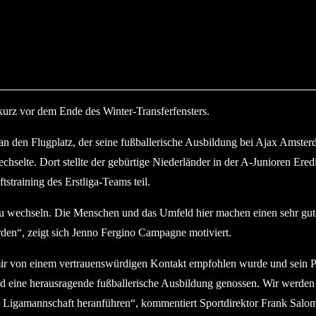
urz vor dem Ende des Winter-Transferfensters.
 an den Flugplatz, der seine fußballerische Ausbildung bei Ajax Amst
elte. Dort stellte der gebürtige Niederländer in der A-Junioren Erediv
training des Erstliga-Teams teil.
x zu wechseln. Die Menschen und das Umfeld hier machen einen sehr gut
rden“, zeigt sich Jenno Fergino Campagne motiviert.
mir von einem vertrauenswürdigen Kontakt empfohlen wurde und sein Pote
ine herausragende fußballerische Ausbildung genossen. Wir werden i
e Ligamannschaft heranführen“, kommentiert Sportdirektor Frank Salo