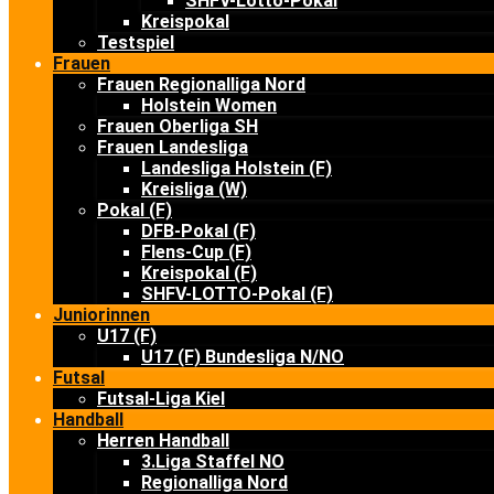
SHFV-Lotto-Pokal
Kreispokal
Testspiel
Frauen
Frauen Regionalliga Nord
Holstein Women
Frauen Oberliga SH
Frauen Landesliga
Landesliga Holstein (F)
Kreisliga (W)
Pokal (F)
DFB-Pokal (F)
Flens-Cup (F)
Kreispokal (F)
SHFV-LOTTO-Pokal (F)
Juniorinnen
U17 (F)
U17 (F) Bundesliga N/NO
Futsal
Futsal-Liga Kiel
Handball
Herren Handball
3.Liga Staffel NO
Regionalliga Nord