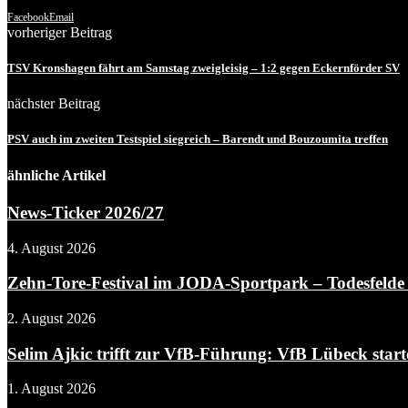
Facebook
Email
vorheriger Beitrag
TSV Kronshagen fährt am Samstag zweigleisig – 1:2 gegen Eckernförder SV
nächster Beitrag
PSV auch im zweiten Testspiel siegreich – Barendt und Bouzoumita treffen
ähnliche Artikel
News-Ticker 2026/27
4. August 2026
Zehn-Tore-Festival im JODA-Sportpark – Todesfelde 
2. August 2026
Selim Ajkic trifft zur VfB-Führung: VfB Lübeck starte
1. August 2026