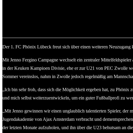
Jenno Fergino Campagne. © 2025 1. FC Phönix Lübeck
Der 1. FC Phönix Lübeck freut sich über einen weiteren Neuzugang k
Mit Jenno Fergino Campagne wechselt ein zentraler Mittelfeldspieler
in der Keuken Kampioen Divisie, ehe er zur U21 von PEC Zwolle wechs
Sommer vereinslos, nahm in Zwolle jedoch regelmäßig am Mannschafts
„Ich bin sehr froh, dass sich die Möglichkeit ergeben hat, zu Phöni
und mich selbst weiterzuentwickeln, um ein guter Fußballprofi zu we
„Mit Jenno gewinnen wir einen unglaublich talentierten Spieler, der 
Jugendakademie von Ajax Amsterdam verbracht und dementsprechend e
der letzten Monate aufzuholen, und ihn über die U23 behutsam an di