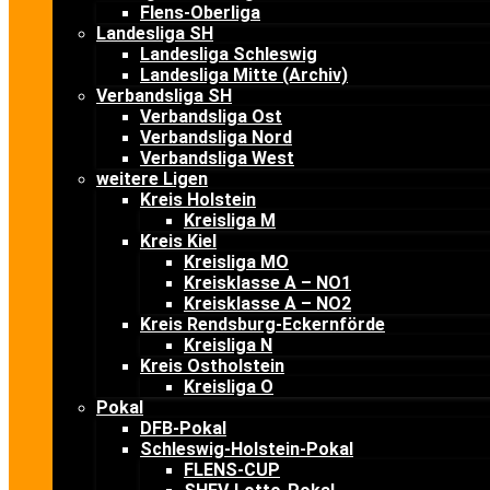
Flens-Oberliga
Landesliga SH
Landesliga Schleswig
Landesliga Mitte (Archiv)
Verbandsliga SH
Verbandsliga Ost
Verbandsliga Nord
Verbandsliga West
weitere Ligen
Kreis Holstein
Kreisliga M
Kreis Kiel
Kreisliga MO
Kreisklasse A – NO1
Kreisklasse A – NO2
Kreis Rendsburg-Eckernförde
Kreisliga N
Kreis Ostholstein
Kreisliga O
Pokal
DFB-Pokal
Schleswig-Holstein-Pokal
FLENS-CUP