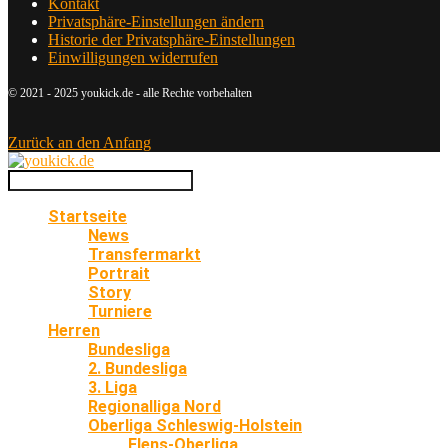
Kontakt
Privatsphäre-Einstellungen ändern
Historie der Privatsphäre-Einstellungen
Einwilligungen widerrufen
© 2021 - 2025 youkick.de - alle Rechte vorbehalten
Zurück an den Anfang
Startseite
News
Transfermarkt
Portrait
Story
Turniere
Herren
Bundesliga
2. Bundesliga
3. Liga
Regionalliga Nord
Oberliga Schleswig-Holstein
Flens-Oberliga