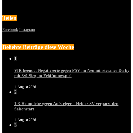
Teilen
Facebook
Instagram
Beliebte Beiträge diese Woche
1
VfR beendet Negativserie gegen PSV im Neumünsteraner Derby
mit 3:0-Sieg im Eröffnungsspiel
1. August 2026
2
1:3-Heimpleite gegen Aufsteiger – Heider SV verpatzt den
Saisonstart
1. August 2026
3