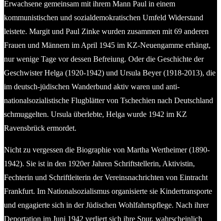
Erwachsene gemeinsam mit ihrem Mann Paul in einem
kommunistischen und sozialdemokratischen Umfeld Widerstand
leistete. Margit und Paul Zinke wurden zusammen mit 69 anderen
Frauen und Männern im April 1945 im KZ-Neuengamme erhängt,
nur wenige Tage vor dessen Befreiung. Oder die Geschichte der
Geschwister Helga (1920-1942) und Ursula Beyer (1918-2013), die
im deutsch-jüdischen Wanderbund aktiv waren und anti-
nationalsozialistische Flugblätter von Tschechien nach Deutschland
schmuggelten. Ursula überlebte, Helga wurde 1942 im KZ
Ravensbrück ermordet.
Nicht zu vergessen die Biographie von Martha Wertheimer (1890-
1942). Sie ist in den 1920er Jahren Schriftstellerin, Aktivistin,
Fechterin und Schriftleiterin der Vereinsnachrichten von Eintracht
Frankfurt. Im Nationalsozialismus organisierte sie Kindertransporte
und engagierte sich in der Jüdischen Wohlfahrtspflege. Nach ihrer
Deportation im Juni 1942 verliert sich ihre Spur, wahrscheinlich