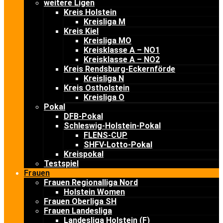
weitere Ligen
Kreis Holstein
Kreisliga M
Kreis Kiel
Kreisliga MO
Kreisklasse A – NO1
Kreisklasse A – NO2
Kreis Rendsburg-Eckernförde
Kreisliga N
Kreis Ostholstein
Kreisliga O
Pokal
DFB-Pokal
Schleswig-Holstein-Pokal
FLENS-CUP
SHFV-Lotto-Pokal
Kreispokal
Testspiel
Frauen
Frauen Regionalliga Nord
Holstein Women
Frauen Oberliga SH
Frauen Landesliga
Landesliga Holstein (F)