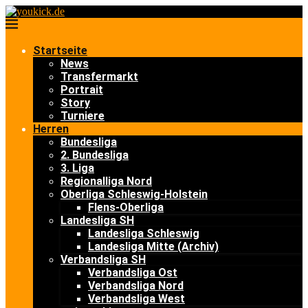
Startseite
News
Transfermarkt
Portrait
Story
Turniere
Herren
Bundesliga
2. Bundesliga
3. Liga
Regionalliga Nord
Oberliga Schleswig-Holstein
Flens-Oberliga
Landesliga SH
Landesliga Schleswig
Landesliga Mitte (Archiv)
Verbandsliga SH
Verbandsliga Ost
Verbandsliga Nord
Verbandsliga West