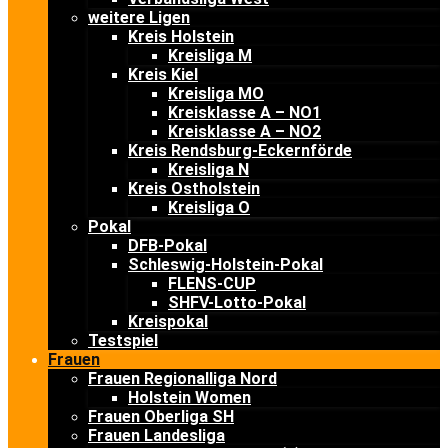
weitere Ligen
Kreis Holstein
Kreisliga M
Kreis Kiel
Kreisliga MO
Kreisklasse A – NO1
Kreisklasse A – NO2
Kreis Rendsburg-Eckernförde
Kreisliga N
Kreis Ostholstein
Kreisliga O
Pokal
DFB-Pokal
Schleswig-Holstein-Pokal
FLENS-CUP
SHFV-Lotto-Pokal
Kreispokal
Testspiel
Frauen
Frauen Regionalliga Nord
Holstein Women
Frauen Oberliga SH
Frauen Landesliga