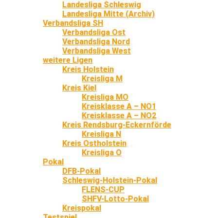
Landesliga Schleswig
Landesliga Mitte (Archiv)
Verbandsliga SH
Verbandsliga Ost
Verbandsliga Nord
Verbandsliga West
weitere Ligen
Kreis Holstein
Kreisliga M
Kreis Kiel
Kreisliga MO
Kreisklasse A – NO1
Kreisklasse A – NO2
Kreis Rendsburg-Eckernförde
Kreisliga N
Kreis Ostholstein
Kreisliga O
Pokal
DFB-Pokal
Schleswig-Holstein-Pokal
FLENS-CUP
SHFV-Lotto-Pokal
Kreispokal
Testspiel