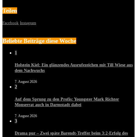
Teilen
Facebook
Instagram
Beliebte Beiträge diese Woche
1
Holstein Kiel: Ein glänzendes Ausrufezeichen mit Till Wiese aus
dem Nachwuchs
7. August 2026
2
Auf dem Sprung zu den Profis: Youngster Mark Richter
Monserrat auch in Darmstadt dabei
7. August 2026
3
Drama pur – Zwei späte Barendt-Treffer beim 3:2-Erfolg des