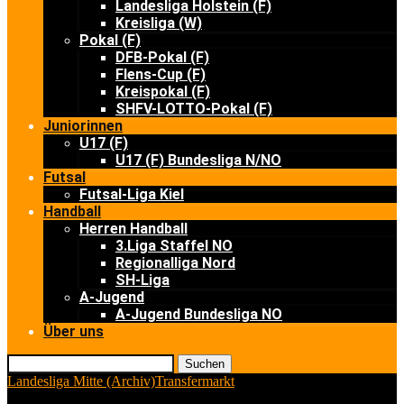
Landesliga Holstein (F)
Kreisliga (W)
Pokal (F)
DFB-Pokal (F)
Flens-Cup (F)
Kreispokal (F)
SHFV-LOTTO-Pokal (F)
Juniorinnen
U17 (F)
U17 (F) Bundesliga N/NO
Futsal
Futsal-Liga Kiel
Handball
Herren Handball
3.Liga Staffel NO
Regionalliga Nord
SH-Liga
A-Jugend
A-Jugend Bundesliga NO
Über uns
Suchen
Landesliga Mitte (Archiv)
Transfermarkt