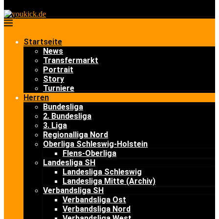
Startseite
News
Transfermarkt
Portrait
Story
Turniere
Herren
Bundesliga
2. Bundesliga
3. Liga
Regionalliga Nord
Oberliga Schleswig-Holstein
Flens-Oberliga
Landesliga SH
Landesliga Schleswig
Landesliga Mitte (Archiv)
Verbandsliga SH
Verbandsliga Ost
Verbandsliga Nord
Verbandsliga West