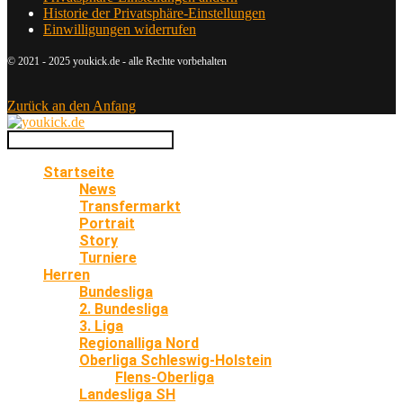
Historie der Privatsphäre-Einstellungen
Einwilligungen widerrufen
© 2021 - 2025 youkick.de - alle Rechte vorbehalten
Zurück an den Anfang
Startseite
News
Transfermarkt
Portrait
Story
Turniere
Herren
Bundesliga
2. Bundesliga
3. Liga
Regionalliga Nord
Oberliga Schleswig-Holstein
Flens-Oberliga
Landesliga SH