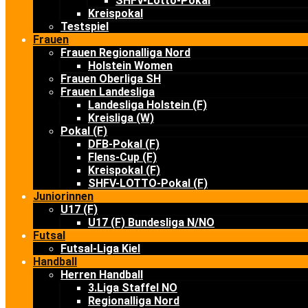
SHFV-Lotto-Pokal
Kreispokal
Testspiel
Frauen
Frauen Regionalliga Nord
Holstein Women
Frauen Oberliga SH
Frauen Landesliga
Landesliga Holstein (F)
Kreisliga (W)
Pokal (F)
DFB-Pokal (F)
Flens-Cup (F)
Kreispokal (F)
SHFV-LOTTO-Pokal (F)
Juniorinnen
U17 (F)
U17 (F) Bundesliga N/NO
Futsal
Futsal-Liga Kiel
Handball
Herren Handball
3.Liga Staffel NO
Regionalliga Nord