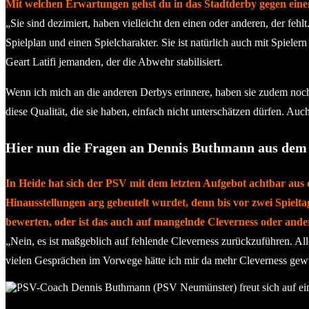
Mit welchen Erwartungen gehst du in das Stadtderby gegen einen
„Sie sind dezimiert, haben vielleicht den einen oder anderen, der fehlt.
Spielplan und einen Spielcharakter. Sie ist natürlich auch mit Spiel
Geart Latifi jemanden, der die Abwehr stabilisiert.
Wenn ich mich an die anderen Derbys erinnere, haben sie zudem noch e
diese Qualität, die sie haben, einfach nicht unterschätzen dürfen. Au
Hier nun die Fragen an Dennis Buthmann aus dem
In Heide hat sich der PSV mit dem letzten Aufgebot achtbar aus 
Hinausstellungen arg gebeutelt wurdet, denn bis vor zwei Spieltag
bewerten, oder ist das auch auf mangelnde Cleverness oder and
„Nein, es ist maßgeblich auf fehlende Cleverness zurückzuführen. Al
vielen Gesprächen im Vorwege hätte ich mir da mehr Cleverness gew
PSV-Coach Dennis Buthmann (PSV Neumünster) freut sich auf ei