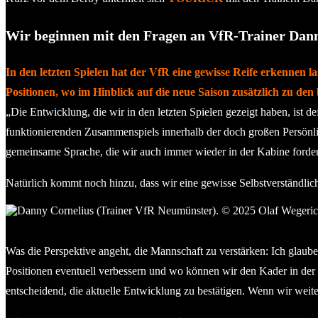
Wir beginnen mit den Fragen an VfR-Trainer Dan
In den letzten Spielen hat der VfR eine gewisse Reife erkennen l
Positionen, wo im Hinblick auf die neue Saison zusätzlich zu den
„Die Entwicklung, die wir in den letzten Spielen gezeigt haben, ist def
funktionierenden Zusammenspiels innerhalb der doch großen Persönlich
gemeinsame Sprache, die wir auch immer wieder in der Kabine fordern
Natürlich kommt noch hinzu, dass wir eine gewisse Selbstverständlich
Danny Cornelius (Trainer VfR Neumünster). © 2025 Olaf Weger
Was die Perspektive angeht, die Mannschaft zu verstärken: Ich glaube
Positionen eventuell verbessern und wo können wir den Kader in der 
entscheidend, die aktuelle Entwicklung zu bestätigen. Wenn wir weite