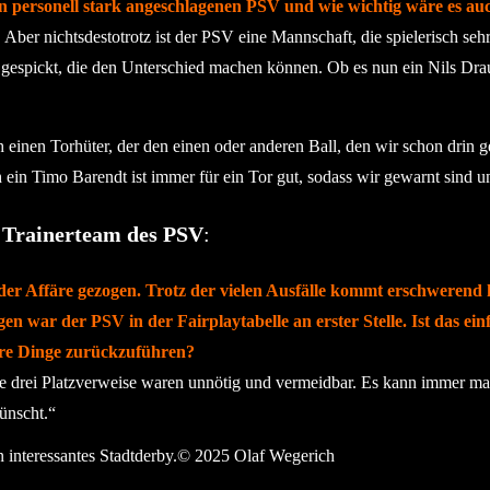
 personell stark angeschlagenen PSV und wie wichtig wäre es auch
 Aber nichtsdestotrotz ist der PSV eine Mannschaft, die spielerisch sehr 
ern gespickt, die den Unterschied machen können. Ob es nun ein Nils Dr
inen Torhüter, der den einen oder anderen Ball, den wir schon drin ges
ch ein Timo Barendt ist immer für ein Tor gut, sodass wir gewarnt sind 
 Trainerteam des PSV
:
der Affäre gezogen. Trotz der vielen Ausfälle kommt erschwerend h
en war der PSV in der Fairplaytabelle an erster Stelle. Ist das ein
ere Dinge zurückzuführen?
le drei Platzverweise waren unnötig und vermeidbar. Es kann immer mal
ünscht.“
n interessantes Stadtderby beim VfR.© 2025 Olaf Wegerich