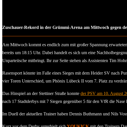
Zuschauer-Rekord in der Grümmi-Arena am Mittwoch gegen den 
Am Mittwoch kommt es endlich zum mit großer Spannung erwarteten 
bereits um 18:15 Uhr. Dabei handelt es sich um eine Nachholbegegnu
Unparteiische mitbringt. Ihr zur Seite stehen als Assistenten Tim Ho
Rasensport könnte im Falle eines Sieges mit dem Heider SV nach Punk
vier Toren Unterschied, um Phönix Lübeck II vom 7. Platz zu verdrä
Das Hinspiel an der Stettiner Straße konnte
der PSV am 10. August 2
nach 17 Stadtderbys mit 7 Siegen gegenüber 5 für den VfR die Nase k
Im Duell der aktuellen Trainer haben Dennis Buthmann und Nils Vos
Kurz vor dem Derby unterhielt sich
YOUKICK
mit den Trainern Da