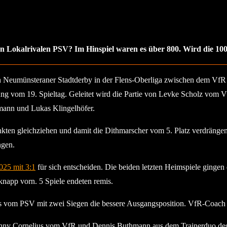
Lokalrivalen PSV? Im Hinspiel waren es über 800. Wird die 10
Neumünsteraner Stadtderby in der Flens-Oberliga zwischen dem VfR 
ng vom 19. Spieltag. Geleitet wird die Partie von Levke Scholz vom V
hmann und Lukas Klingelhöfer.
ten gleichziehen und damit die Dithmarscher vom 5. Platz verdrängen. 
ngen.
025 mit 3:1
für sich entscheiden. Die beiden letzten Heimspiele gingen
napp vorn. 5 Spiele endeten remis.
s vom PSV mit zwei Siegen die bessere Ausgangsposition. VfR-Coach 
nny Cornelius vom VfR und Dennis Buthmann aus dem Trainerduo des PS