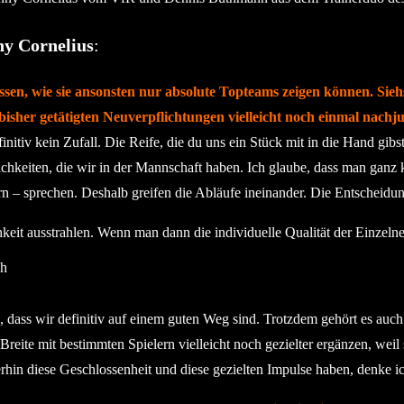
ny Cornelius
:
assen, wie sie ansonsten nur absolute Topteams zeigen können. Sie
 bisher getätigten Neuverpflichtungen vielleicht noch einmal nachj
initiv kein Zufall. Die Reife, die du uns ein Stück mit in die Hand gibst,
keiten, die wir in der Mannschaft haben. Ich glaube, dass man ganz kla
 – sprechen. Deshalb greifen die Abläufe ineinander. Die Entscheidun
keit ausstrahlen. Wenn man dann die individuelle Qualität der Einzelne
ich
, dass wir definitiv auf einem guten Weg sind. Trotzdem gehört es auc
Breite mit bestimmten Spielern vielleicht noch gezielter ergänzen, we
rhin diese Geschlossenheit und diese gezielten Impulse haben, denke ic