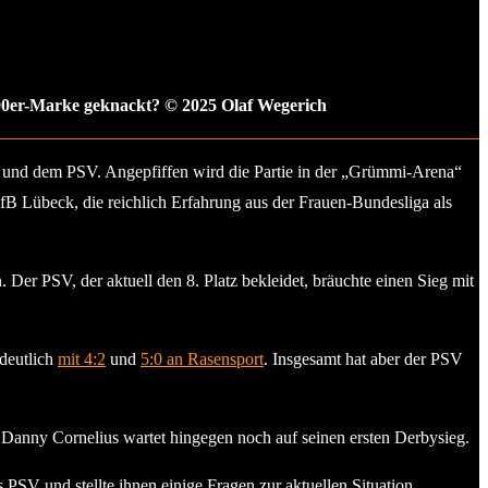
00er-Marke geknackt? © 2025 Olaf Wegerich
und dem PSV. Angepfiffen wird die Partie in der „Grümmi-Arena“
fB Lübeck, die reichlich Erfahrung aus der Frauen-Bundesliga als
Der PSV, der aktuell den 8. Platz bekleidet, bräuchte einen Sieg mit
 deutlich
mit 4:2
und
5:0 an Rasensport
. Insgesamt hat aber der PSV
Danny Cornelius wartet hingegen noch auf seinen ersten Derbysieg.
V und stellte ihnen einige Fragen zur aktuellen Situation.