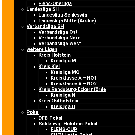
Flens-Oberliga
Landesliga SH
Landesliga Schleswig
Landesliga Mitte (Archiv)
Verbandsliga SH
Verbandsliga Ost
Verbandsliga Nord
Verbandsliga West
weitere Ligen
Kreis Holstein
Kreisliga M
Kreis Kiel
Kreisliga MO
Kreisklasse A – NO1
Kreisklasse A – NO2
Kreis Rendsburg-Eckernförde
Kreisliga N
Kreis Ostholstein
Kreisliga O
Pokal
DFB-Pokal
Schleswig-Holstein-Pokal
FLENS-CUP