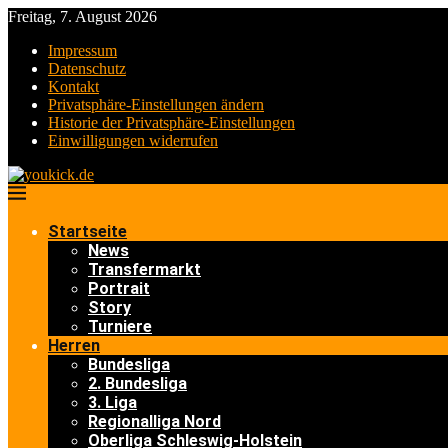
Freitag, 7. August 2026
Impressum
Datenschutz
Kontakt
Privatsphäre-Einstellungen ändern
Historie der Privatsphäre-Einstellungen
Einwilligungen widerrufen
Startseite
News
Transfermarkt
Portrait
Story
Turniere
Herren
Bundesliga
2. Bundesliga
3. Liga
Regionalliga Nord
Oberliga Schleswig-Holstein