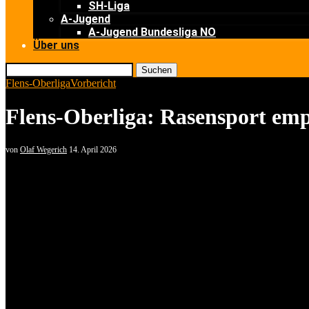
SH-Liga
A-Jugend
A-Jugend Bundesliga NO
Über uns
Suchen
Flens-Oberliga
Vorbericht
Flens-Oberliga: Rasensport e
von
Olaf Wegerich
14. April 2026