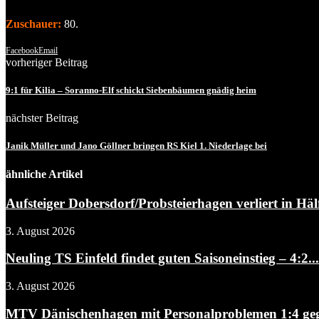
Zuschauer:
80.
Facebook
Email
vorheriger Beitrag
9:1 für Kilia – Soranno-Elf schickt Siebenbäumen gnädig heim
nächster Beitrag
Janik Müller und Jano Göllner bringen RS Kiel 1. Niederlage bei
ähnliche Artikel
Aufsteiger Dobersdorf/Probsteierhagen verliert in Hälf
3. August 2026
Neuling TS Einfeld findet guten Saisoneinstieg – 4:2...
3. August 2026
MTV Dänischenhagen mit Personalproblemen 1:4 gegen