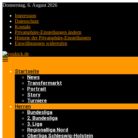
Donnerstag, 6. August 2026
Impressum
Datenschutz
Kontakt
Privatsphäre-Einstellungen ändern
Historie der Privatsphäre-Einstellungen
Einwilligungen widerrufen
Startseite
News
Transfermarkt
Portrait
Story
Turniere
Herren
Bundesliga
2. Bundesliga
3. Liga
Regionalliga Nord
Oberliga Schleswig-Holstein