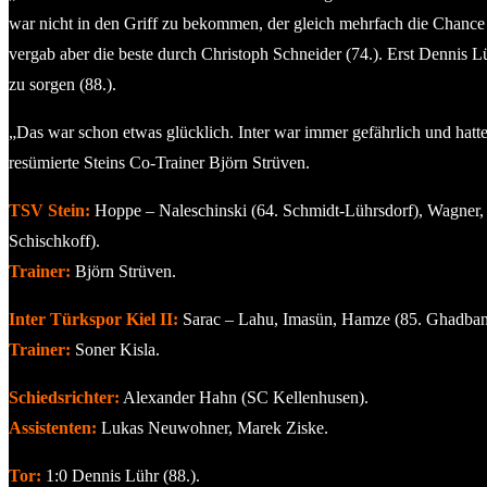
war nicht in den Griff zu bekommen, der gleich mehrfach die Chance ha
vergab aber die beste durch Christoph Schneider (74.). Erst Dennis L
zu sorgen (88.).
„Das war schon etwas glücklich. Inter war immer gefährlich und hatte
resümierte Steins Co-Trainer Björn Strüven.
TSV Stein:
Hoppe – Naleschinski (64. Schmidt-Lührsdorf), Wagner, N
Schischkoff).
Trainer:
Björn Strüven.
Inter Türkspor Kiel II:
Sarac – Lahu, Imasün, Hamze (85. Ghadban), 
Trainer:
Soner Kisla.
Schiedsrichter:
Alexander Hahn (SC Kellenhusen).
Assistenten:
Lukas Neuwohner, Marek Ziske.
Tor:
1:0 Dennis Lühr (88.).