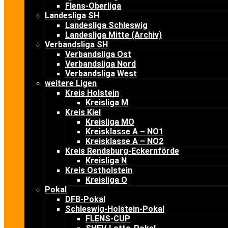
Flens-Oberliga
Landesliga SH
Landesliga Schleswig
Landesliga Mitte (Archiv)
Verbandsliga SH
Verbandsliga Ost
Verbandsliga Nord
Verbandsliga West
weitere Ligen
Kreis Holstein
Kreisliga M
Kreis Kiel
Kreisliga MO
Kreisklasse A – NO1
Kreisklasse A – NO2
Kreis Rendsburg-Eckernförde
Kreisliga N
Kreis Ostholstein
Kreisliga O
Pokal
DFB-Pokal
Schleswig-Holstein-Pokal
FLENS-CUP