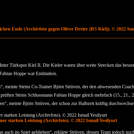
chen Ende (Archivfoto gegen Oliver Dreier (RS Kiel)). © 2022 Isma
nter Türkspor Kiel II. Die Kieler waren über weite Strecken das besse
n Fabian Hoppe war Endstation.
“, meinte Steins Co-Trainer Björn Strüven, der den abwesenden Coach Ja
d prüften Steins Schlussmann Fabian Hoppe gleich mehrfach (15., 21., 2
en“, meinte Björn Strüven, der schon zur Halbzeit kräftig durchwechsel
er starken Leistung (Archivfoto). © 2022 Ismail Yesilyurt
dann auch im Spiel geblieben“, erklärte Strüven, dessen Team jedoch n