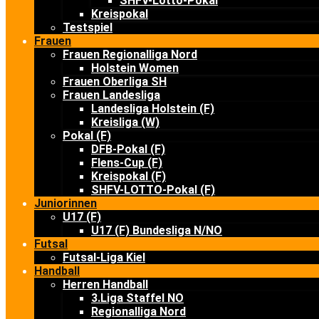
SHFV-Lotto-Pokal
Kreispokal
Testspiel
Frauen
Frauen Regionalliga Nord
Holstein Women
Frauen Oberliga SH
Frauen Landesliga
Landesliga Holstein (F)
Kreisliga (W)
Pokal (F)
DFB-Pokal (F)
Flens-Cup (F)
Kreispokal (F)
SHFV-LOTTO-Pokal (F)
Juniorinnen
U17 (F)
U17 (F) Bundesliga N/NO
Futsal
Futsal-Liga Kiel
Handball
Herren Handball
3.Liga Staffel NO
Regionalliga Nord