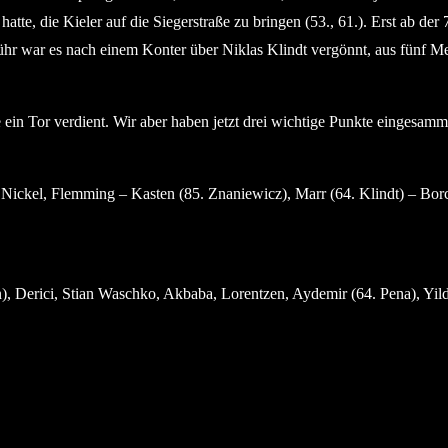
tte, die Kieler auf die Siegerstraße zu bringen (53., 61.). Erst ab de
ühr war es nach einem Konter über Niklas Klindt vergönnt, aus fünf Me
 ein Tor verdient. Wir aber haben jetzt drei wichtige Punkte eingesam
ickel, Flemming – Kasten (85. Znaniewicz), Marr (64. Klindt) – Borc
Derici, Stian Waschko, Akbaba, Lorentzen, Aydemir (64. Pena), Yildir