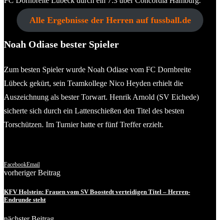
FC Dornbreite Lübeck durch ein 7:3 über Concordia Hamburg.
Alle Ergebnisse der Herren auf fussball.de
Noah Odiase bester Spieler
Zum besten Spieler wurde Noah Odiase vom FC Dornbreite
Lübeck gekürt, sein Teamkollege Nico Heyden erhielt die
Auszeichnung als bester Torwart. Henrik Arnold (SV Eichede)
sicherte sich durch ein Lattenschießen den Titel des besten
Torschützen. Im Turnier hatte er fünf Treffer erzielt.
(Quelle: PM SV Eichede)
Facebook
Email
vorheriger Beitrag
KFV Holstein: Frauen vom SV Boostedt verteidigen Titel – Herren-
Endrunde steht
nächster Beitrag