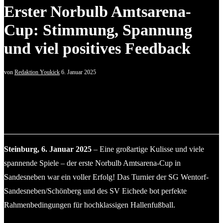
Erster Norbulb Amtsarena-
Cup: Stimmung, Spannung
und viel positives Feedback
von
Redaktion Youkick
6. Januar 2025
Eichedes Richard Arndt (li.), Silas Meyer und Bendix Gelzer
(re.) freuen sich über ein Tor im Endspiel. © 2025 SV
Eichede/hfr
Steinburg, 6. Januar 2025
– Eine großartige Kulisse und viele
spannende Spiele – der erste Norbulb Amtsarena-Cup in
Sandesneben war ein voller Erfolg! Das Turnier der SG Wentorf-
Sandesneben/Schönberg und des SV Eichede bot perfekte
Rahmenbedingungen für hochklassigen Hallenfußball.