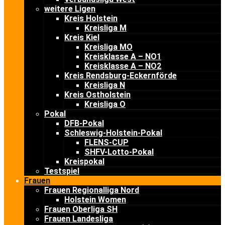
weitere Ligen
Kreis Holstein
Kreisliga M
Kreis Kiel
Kreisliga MO
Kreisklasse A – NO1
Kreisklasse A – NO2
Kreis Rendsburg-Eckernförde
Kreisliga N
Kreis Ostholstein
Kreisliga O
Pokal
DFB-Pokal
Schleswig-Holstein-Pokal
FLENS-CUP
SHFV-Lotto-Pokal
Kreispokal
Testspiel
Frauen
Frauen Regionalliga Nord
Holstein Women
Frauen Oberliga SH
Frauen Landesliga