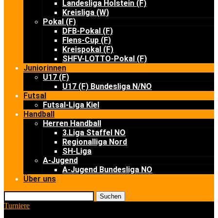
Landesliga Holstein (F)
Kreisliga (W)
Pokal (F)
DFB-Pokal (F)
Flens-Cup (F)
Kreispokal (F)
SHFV-LOTTO-Pokal (F)
Juniorinnen
U17 (F)
U17 (F) Bundesliga N/NO
Futsal
Futsal-Liga Kiel
Handball
Herren Handball
3.Liga Staffel NO
Regionalliga Nord
SH-Liga
A-Jugend
A-Jugend Bundesliga NO
Über uns
Suchen
Turniere