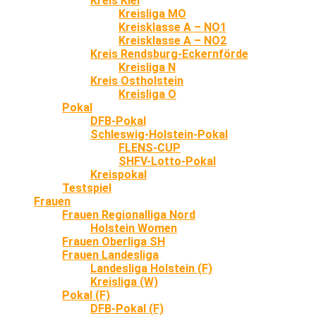
Kreis Kiel
Kreisliga MO
Kreisklasse A – NO1
Kreisklasse A – NO2
Kreis Rendsburg-Eckernförde
Kreisliga N
Kreis Ostholstein
Kreisliga O
Pokal
DFB-Pokal
Schleswig-Holstein-Pokal
FLENS-CUP
SHFV-Lotto-Pokal
Kreispokal
Testspiel
Frauen
Frauen Regionalliga Nord
Holstein Women
Frauen Oberliga SH
Frauen Landesliga
Landesliga Holstein (F)
Kreisliga (W)
Pokal (F)
DFB-Pokal (F)