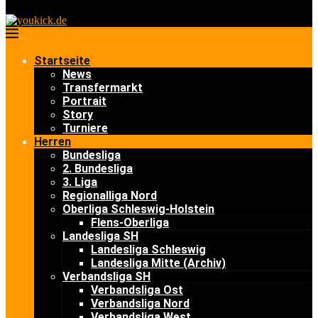
Startseite
News
Transfermarkt
Portrait
Story
Turniere
Herren
Bundesliga
2. Bundesliga
3. Liga
Regionalliga Nord
Oberliga Schleswig-Holstein
Flens-Oberliga
Landesliga SH
Landesliga Schleswig
Landesliga Mitte (Archiv)
Verbandsliga SH
Verbandsliga Ost
Verbandsliga Nord
Verbandsliga West