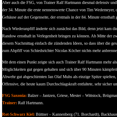
Aber auch die FSG, von Trainer Ralf Hartmann diesmal defensiv und a
der 34. Minute die erste nennenswerte Chance von Tim Wedemeyer, de
Gehäuse auf der Gegenseite, der erstmals in der 84. Minute ernsthaft
Nach Wiederanpfiff änderte sich zunächst das Bild, denn jetzt kam 
Randow ernsthaft in Verlegenheit bringen zu können. Ab Mitte der zw
diesem Nachmittag einfach die zündenden Ideen, so dass über die gesa
zum Abpfiff von Schiedsrichter Nicolas Köcher nichts mehr anbrennen
Mit dem einen Punkt zeigte sich auch Trainer Ralf Hartmann mehr als
Möglichkeiten gut gegen gehalten und sich über 90 Minuten kämpferis
Abwehr gut abgeschirmten Jan Olaf Muhs als einzige Spitze spielten,
Offensive, die heute kaum Durchschlagskraft entfaltete, sehr sicher 
FSG Saxonia:
Balzer – Jantzen, Griese, Mester – Wittstock, Brügma
Trainer:
Ralf Hartmann.
Rot-Schwarz Kiel:
Büttner – Kannenberg (71. Borchardt), Backhaus 