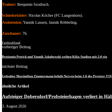
Trainer:
Benjamin Szodruch.
Schiedsrichter:
Nicolas Köcher (FC Langenhorn).
Assistenten:
Yannik Lausen, Jannik Röbbeling.
Zuschauer:
76.
Facebook
Email
vorheriger Beitrag
Benjamin Petrick und Yannik Jakubowski weihen Kilia-Stadion mit 2:0 ein
nächster Beitrag
Gefoulter Maximilian Zimmermann behält Nerven beim 1:0 des Preetzer TSV
ähnliche Artikel
Aufsteiger Dobersdorf/Probsteierhagen verliert in Hälf
3. August 2026