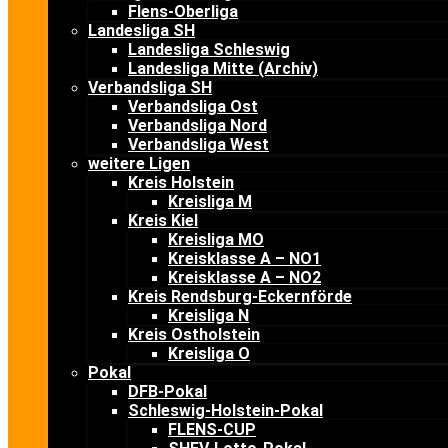
Flens-Oberliga
Landesliga SH
Landesliga Schleswig
Landesliga Mitte (Archiv)
Verbandsliga SH
Verbandsliga Ost
Verbandsliga Nord
Verbandsliga West
weitere Ligen
Kreis Holstein
Kreisliga M
Kreis Kiel
Kreisliga MO
Kreisklasse A – NO1
Kreisklasse A – NO2
Kreis Rendsburg-Eckernförde
Kreisliga N
Kreis Ostholstein
Kreisliga O
Pokal
DFB-Pokal
Schleswig-Holstein-Pokal
FLENS-CUP