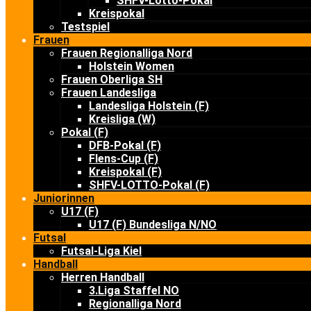
SHFV-Lotto-Pokal
Kreispokal
Testspiel
Frauen
Frauen Regionalliga Nord
Holstein Women
Frauen Oberliga SH
Frauen Landesliga
Landesliga Holstein (F)
Kreisliga (W)
Pokal (F)
DFB-Pokal (F)
Flens-Cup (F)
Kreispokal (F)
SHFV-LOTTO-Pokal (F)
Juniorinnen
U17 (F)
U17 (F) Bundesliga N/NO
Futsal
Futsal-Liga Kiel
Handball
Herren Handball
3.Liga Staffel NO
Regionalliga Nord