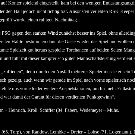
uf Konter spielend eingestellt, kam bei den wenigen Entlastungsangrif
r den Ball jedoch nicht richtig traf. Ansonsten verlebten RSK-Keepe
 geprüft wurde, einen ruhigen Nachmittag.
die FSG gegen den starken Wind zunächst besser ins Spiel, ohne allerd
eiten Hälfte bestimmten dann die Gäste wieder das Spiel und wollten u
mte Spielzeit gut heraus gespielte Torchancen auf beiden Seiten Mange
 und fuhr mit dieser kämpferisch guten Mannschaftsleistung verdient e
 „zufrieden“, denn durch den Ausfall mehrerer Spieler musste er sein
ch gezeigt, auch wenn wir gerade im Spiel nach vorne spielerisch noc
 fehlte uns vorne leider weitere Anspielstationen, um für mehr Entlas
und war damit der Garant für diesen verdienten Punktgewinn“.
nn – Heinrich, Kroll, Schiffer (84. Faber), Wedemeyer – Muhs.
(65. Torp), von Randow, Lembke – Dreier – Lohse (71. Logemann), Bart