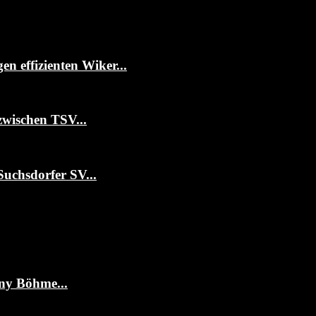
 effizienten Wiker...
zwischen TSV...
Suchsdorfer SV...
ny Böhme...