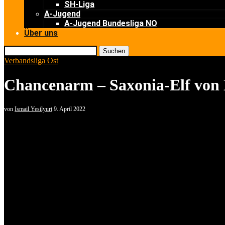
SH-Liga
A-Jugend
A-Jugend Bundesliga NO
Über uns
Suchen
Verbandsliga Ost
Chancenarm – Saxonia-Elf von 
von
Ismail Yesilyurt
9. April 2022