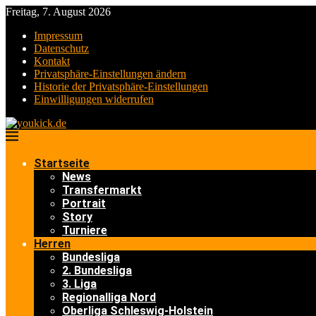
Freitag, 7. August 2026
Impressum
Datenschutz
Kontakt
Privatsphäre-Einstellungen ändern
Historie der Privatsphäre-Einstellungen
Einwilligungen widerrufen
Startseite
News
Transfermarkt
Portrait
Story
Turniere
Herren
Bundesliga
2. Bundesliga
3. Liga
Regionalliga Nord
Oberliga Schleswig-Holstein