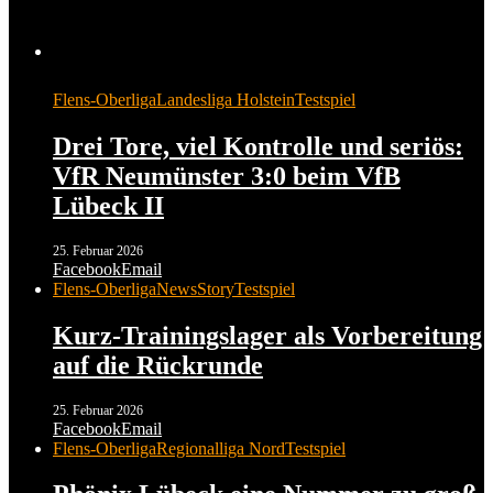
Flens-Oberliga
Landesliga Holstein
Testspiel
Drei Tore, viel Kontrolle und seriös:
VfR Neumünster 3:0 beim VfB
Lübeck II
25. Februar 2026
Facebook
Email
Flens-Oberliga
News
Story
Testspiel
Kurz-Trainingslager als Vorbereitung
auf die Rückrunde
25. Februar 2026
Facebook
Email
Flens-Oberliga
Regionalliga Nord
Testspiel