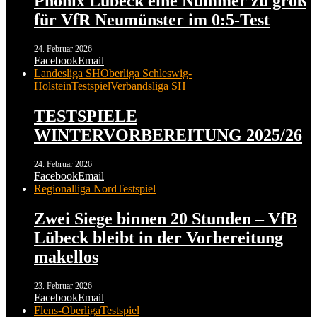
Phönix Lübeck eine Nummer zu groß
für VfR Neumünster im 0:5-Test
24. Februar 2026
Facebook
Email
Landesliga SH
Oberliga Schleswig-
Holstein
Testspiel
Verbandsliga SH
TESTSPIELE
WINTERVORBEREITUNG 2025/26
24. Februar 2026
Facebook
Email
Regionalliga Nord
Testspiel
Zwei Siege binnen 20 Stunden – VfB
Lübeck bleibt in der Vorbereitung
makellos
23. Februar 2026
Facebook
Email
Flens-Oberliga
Testspiel