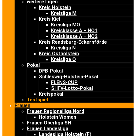
weitere Ligen
Kreis Holstein
Kreisliga M
Kreis Kiel
Kreisliga MO
Kreisklasse A – NO1
Kreisklasse A – NO2
Kreis Rendsburg-Eckernförde
Kreisliga N
Kreis Ostholstein
Kreisliga O
Pokal
DFB-Pokal
Schleswig-Holstein-Pokal
FLENS-CUP
SHFV-Lotto-Pokal
Kreispokal
Testspiel
Frauen
Frauen Regionalliga Nord
Holstein Women
Frauen Oberliga SH
Frauen Landesliga
Landesliga Holstein (F)