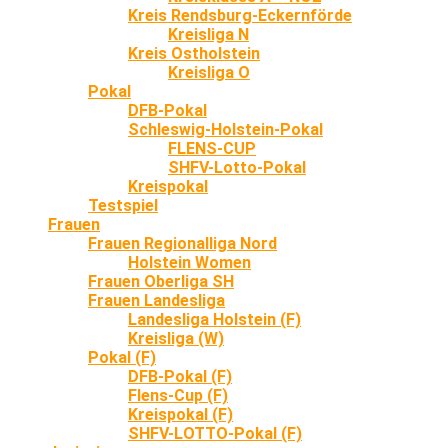
Kreis Rendsburg-Eckernförde
Kreisliga N
Kreis Ostholstein
Kreisliga O
Pokal
DFB-Pokal
Schleswig-Holstein-Pokal
FLENS-CUP
SHFV-Lotto-Pokal
Kreispokal
Testspiel
Frauen
Frauen Regionalliga Nord
Holstein Women
Frauen Oberliga SH
Frauen Landesliga
Landesliga Holstein (F)
Kreisliga (W)
Pokal (F)
DFB-Pokal (F)
Flens-Cup (F)
Kreispokal (F)
SHFV-LOTTO-Pokal (F)