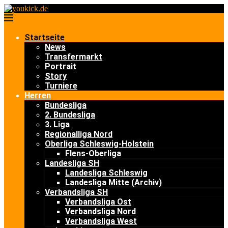
Startseite
News
Transfermarkt
Portrait
Story
Turniere
Herren
Bundesliga
2. Bundesliga
3. Liga
Regionalliga Nord
Oberliga Schleswig-Holstein
Flens-Oberliga
Landesliga SH
Landesliga Schleswig
Landesliga Mitte (Archiv)
Verbandsliga SH
Verbandsliga Ost
Verbandsliga Nord
Verbandsliga West