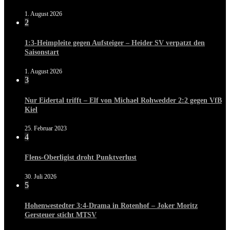
1. August 2026
2
1:3-Heimpleite gegen Aufsteiger – Heider SV verpatzt den
Saisonstart
1. August 2026
3
Nur Eidertal trifft – Elf von Michael Rohwedder 2:2 gegen VfB
Kiel
25. Februar 2023
4
Flens-Oberligist droht Punktverlust
30. Juli 2026
5
Hohenwestedter 3:4-Drama in Rotenhof – Joker Moritz
Gersteuer sticht MTSV