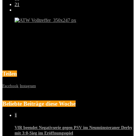
21
Teilen
Facebook
Instagram
Beliebte Beiträge diese Woche
1
VfR beendet Negativserie gegen PSV im Neumünsteraner Derby
mit 3:0-Sieg im Eröffnungsspiel