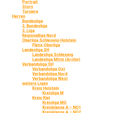
Portrait
Story
Turniere
Herren
Bundesliga
2. Bundesliga
3. Liga
Regionalliga Nord
Oberliga Schleswig-Holstein
Flens-Oberliga
Landesliga SH
Landesliga Schleswig
Landesliga Mitte (Archiv)
Verbandsliga SH
Verbandsliga Ost
Verbandsliga Nord
Verbandsliga West
weitere Ligen
Kreis Holstein
Kreisliga M
Kreis Kiel
Kreisliga MO
Kreisklasse A – NO1
Kreisklasse A – NO2