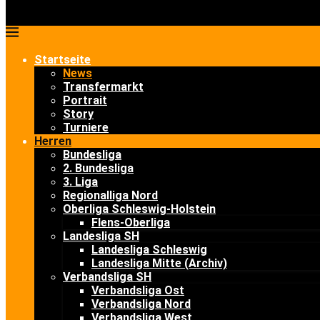
Startseite
News
Transfermarkt
Portrait
Story
Turniere
Herren
Bundesliga
2. Bundesliga
3. Liga
Regionalliga Nord
Oberliga Schleswig-Holstein
Flens-Oberliga
Landesliga SH
Landesliga Schleswig
Landesliga Mitte (Archiv)
Verbandsliga SH
Verbandsliga Ost
Verbandsliga Nord
Verbandsliga West