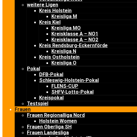
weitere Ligen
Kreis Holstein
Kreisliga M
Kreis Kiel
Kreisliga MO
Kreisklasse A – NO1
Kreisklasse A – NO2
Kreis Rendsburg-Eckernförde
Kreisliga N
Kreis Ostholstein
Kreisliga O
Pokal
DFB-Pokal
Schleswig-Holstein-Pokal
FLENS-CUP
SHFV-Lotto-Pokal
Kreispokal
Testspiel
Frauen
Frauen Regionalliga Nord
Holstein Women
Frauen Oberliga SH
Frauen Landesliga