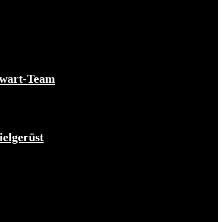
orwart-Team
ielgerüst