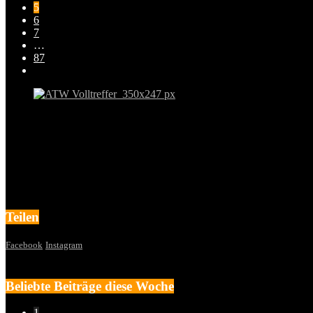
5
6
7
…
87
Teilen
Facebook
Instagram
Beliebte Beiträge diese Woche
1