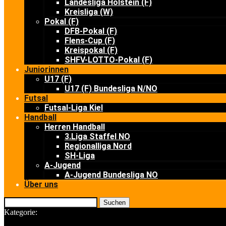
Landesliga Holstein (F)
Kreisliga (W)
Pokal (F)
DFB-Pokal (F)
Flens-Cup (F)
Kreispokal (F)
SHFV-LOTTO-Pokal (F)
Juniorinnen
U17 (F)
U17 (F) Bundesliga N/NO
Futsal
Futsal-Liga Kiel
Handball
Herren Handball
3.Liga Staffel NO
Regionalliga Nord
SH-Liga
A-Jugend
A-Jugend Bundesliga NO
Über uns
Suchen
Kategorie: