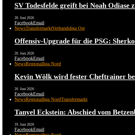
SV Todesfelde greift bei Noah Odiase 
20. Juni 2026
Facebook
Email
News
Transfermarkt
Verbandsliga Ost
Offensiv-Upgrade für die PSG: Sherko
20. Juni 2026
Facebook
Email
News
Regionalliga Nord
Kevin Wölk wird fester Cheftrainer be
20. Juni 2026
Facebook
Email
News
Regionalliga Nord
Transfermarkt
Tanyel Eckstein: Abschied vom Betzen
19. Juni 2026
Facebook
Email
News
Regionalliga Nord