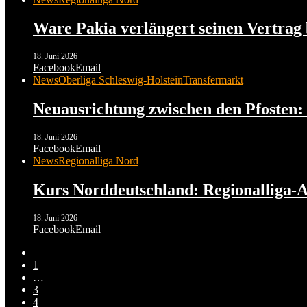
Ware Pakia verlängert seinen Vertra
18. Juni 2026
Facebook
Email
News
Oberliga Schleswig-Holstein
Transfermarkt
Neuausrichtung zwischen den Pfosten:
18. Juni 2026
Facebook
Email
News
Regionalliga Nord
Kurs Norddeutschland: Regionalliga-Au
18. Juni 2026
Facebook
Email
1
…
3
4