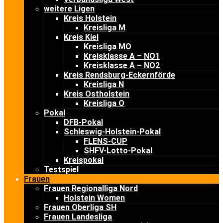
weitere Ligen
Kreis Holstein
Kreisliga M
Kreis Kiel
Kreisliga MO
Kreisklasse A – NO1
Kreisklasse A – NO2
Kreis Rendsburg-Eckernförde
Kreisliga N
Kreis Ostholstein
Kreisliga O
Pokal
DFB-Pokal
Schleswig-Holstein-Pokal
FLENS-CUP
SHFV-Lotto-Pokal
Kreispokal
Testspiel
Frauen
Frauen Regionalliga Nord
Holstein Women
Frauen Oberliga SH
Frauen Landesliga