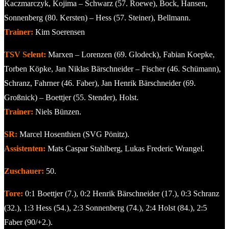
Kaczmarczyk, Kojima – Schwarz (57. Roewe), Bock, Hansen,
Sonnenberg (80. Kersten) – Hess (57. Steiner), Bellmann.
Trainer:
Kim Soerensen
TSV Selent:
Marxen – Lorenzen (69. Glodeck), Fabian Koepke,
Torben Köpke, Jan Niklas Bärschneider – Fischer (46. Schümann),
Schranz, Fahrner (46. Faber), Jan Henrik Bärschneider (69.
Großnick) – Boettjer (55. Stender), Holst.
Trainer:
Niels Bünzen.
SR:
Marcel Hosenthien (SVG Pönitz).
Assistenten:
Mats Caspar Stahlberg, Lukas Frederic Wrangel.
Zuschauer:
50.
Tore:
0:1 Boettjer (7.), 0:2 Henrik Bärschneider (17.), 0:3 Schranz
(32.), 1:3 Hess (54.), 2:3 Sonnenberg (74.), 2:4 Holst (84.), 2:5
Faber (90/+2.).