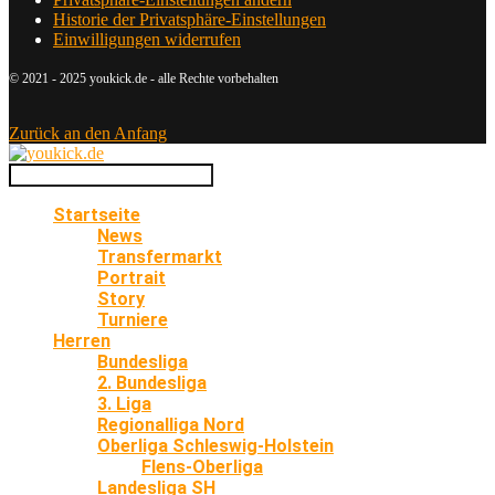
Historie der Privatsphäre-Einstellungen
Einwilligungen widerrufen
© 2021 - 2025 youkick.de - alle Rechte vorbehalten
Zurück an den Anfang
Startseite
News
Transfermarkt
Portrait
Story
Turniere
Herren
Bundesliga
2. Bundesliga
3. Liga
Regionalliga Nord
Oberliga Schleswig-Holstein
Flens-Oberliga
Landesliga SH