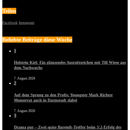
Teilen
Facebook
Instagram
Beliebte Beiträge diese Woche
1
Holstein Kiel: Ein glänzendes Ausrufezeichen mit Till Wiese aus
dem Nachwuchs
7. August 2026
2
Auf dem Sprung zu den Profis: Youngster Mark Richter
Monserrat auch in Darmstadt dabei
7. August 2026
3
Drama pur – Zwei späte Barendt-Treffer beim 3:2-Erfolg des