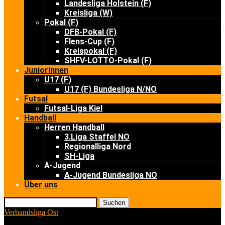
Landesliga Holstein (F)
Kreisliga (W)
Pokal (F)
DFB-Pokal (F)
Flens-Cup (F)
Kreispokal (F)
SHFV-LOTTO-Pokal (F)
Juniorinnen
U17 (F)
U17 (F) Bundesliga N/NO
Futsal
Futsal-Liga Kiel
Handball
Herren Handball
3.Liga Staffel NO
Regionalliga Nord
SH-Liga
A-Jugend
A-Jugend Bundesliga NO
Über uns
Suchen
Verbandsliga Ost