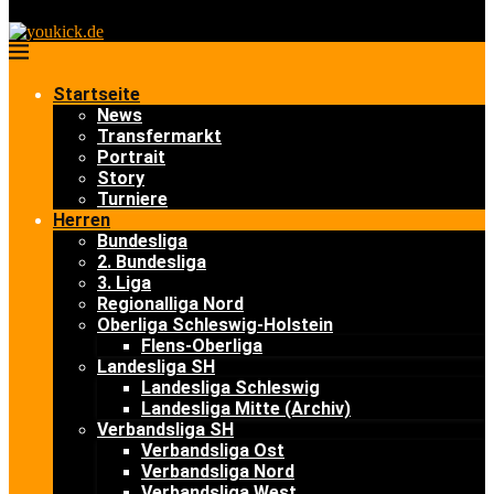
Startseite
News
Transfermarkt
Portrait
Story
Turniere
Herren
Bundesliga
2. Bundesliga
3. Liga
Regionalliga Nord
Oberliga Schleswig-Holstein
Flens-Oberliga
Landesliga SH
Landesliga Schleswig
Landesliga Mitte (Archiv)
Verbandsliga SH
Verbandsliga Ost
Verbandsliga Nord
Verbandsliga West