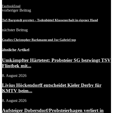
Facebook
Email
vorheriger Beitrag
TuS Bargstedt gerettet – Todenbüttel Klassenerhalt in eigener Hand
nächster Beitrag
Goalies Christopher Barkmann und Joe Gabriel top
ähnliche Artikel
Umkämpfter Härtetest: Probsteier SG bezwingt TSV
Flintbek mit...
8. August 2026
Livius Höckendorff entscheidet Kieler Derby für
KMTV beim...
8. August 2026
Aufsteiger Dobersdorf/Probsteierhagen verliert in