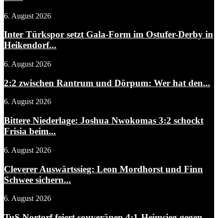
6. August 2026
Inter Türkspor setzt Gala-Form im Ostufer-Derby in
Heikendorf...
6. August 2026
2:2 zwischen Rantrum und Dörpum: Wer hat den...
6. August 2026
Bittere Niederlage: Joshua Nwokomas 3:2 schockt
Frisia beim...
6. August 2026
Cleverer Auswärtssieg: Leon Mordhorst und Finn
Schwee sichern...
6. August 2026
TuS Nortorf feiert souveränen 4:1-Heimsieg gegen