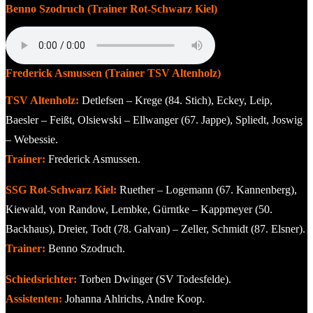
Benno Szodruch (Trainer Rot-Schwarz Kiel)
Frederick Asmussen (Trainer TSV Altenholz)
TSV Altenholz:
Detlefsen – Krege (84. Stich), Eckey, Leip,
Baesler – Feißt, Olsiewski – Ellwanger (67. Jappe), Spliedt, Joswig
– Webessie.
Trainer:
Frederick Asmussen.
SSG Rot-Schwarz Kiel:
Ruether – Logemann (67. Kannenberg),
Kiewald, von Randow, Lembke, Gürntke – Kappmeyer (50.
Backhaus), Dreier, Todt (78. Galvan) – Zeller, Schmidt (87. Elsner).
Trainer:
Benno Szodruch.
Schiedsrichter:
Torben Dwinger (SV Todesfelde).
Assistenten:
Johanna Ahlrichs, Andre Koop.