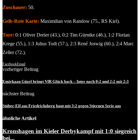
Zuschauer:
50.
Gelb-Rote Karte:
Maximilian von Randow (75., RS Kiel).
Tore:
0:1 Oliver Dreier (43.), 0:2 Tim Gürntke (46.), 1:2 Florian
Krege (55.), 1:3 Julius Todt (57.), 2:3 René Joswig (60.), 2:4 Marc
Zeller (72.).
Facebook
Email
vorheriger Beitrag
Emirkaan Güzel bringt VfR Glück back – Inter nach 0:2 und 2:2 mit 2:3
nächster Beitrag
Stüber-Elf aus Friedrichsberg baut mit 3:2 gegen Stjernen Serie aus
ähnliche Artikel
Kronshagen im Kieler Derbykampf mit 1:0 siegreich
bei...