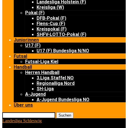
Landesliga Holstein (F)
Kreisliga (W)
Pokal (F)
DFB-Pokal (F)
Flens-Cup (F)
Kreispokal (F)
SHFV-LOTTO-Pokal (F)
Juniorinnen
U17 (F)
U17 (F) Bundesliga N/NO
Futsal
Futsal-Liga Kiel
Handball
Herren Handball
3.Liga Staffel NO
Regionalliga Nord
SH-Liga
A-Jugend
A-Jugend Bundesliga NO
Über uns
Suchen
Landesliga Schleswig