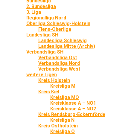
Bundesliga
2. Bundesliga
3. Liga
Regionalliga Nord
Oberliga Schleswig-Holstein
Flens-Oberliga
Landesliga SH
Landesliga Schleswig
Landesliga Mitte (Archiv)
Verbandsliga SH
Verbandsliga Ost
Verbandsliga Nord
Verbandsliga West
weitere Ligen
Kreis Holstein
Kreisliga M
Kreis Kiel
Kreisliga MO
Kreisklasse A – NO1
Kreisklasse A – NO2
Kreis Rendsburg-Eckernförde
Kreisliga N
Kreis Ostholstein
Kreisliga O