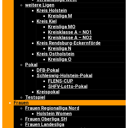
weitere Ligen
Kreis Holstein
Kreisliga M
Kreis Kiel
Kreisliga MO
Kreisklasse A – NO1
Kreisklasse A – NO2
Kreis Rendsburg-Eckernförde
Kreisliga N
Kreis Ostholstein
Kreisliga O
Pokal
DFB-Pokal
Schleswig-Holstein-Pokal
FLENS-CUP
SHFV-Lotto-Pokal
Kreispokal
Testspiel
Frauen
Frauen Regionalliga Nord
Holstein Women
Frauen Oberliga SH
Frauen Landesliga