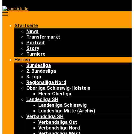
Startseite
News
Transfermarkt
Portrait
Story
Turniere
Herren
Bundesliga
2. Bundesliga
3. Liga
Regionalliga Nord
Oberliga Schleswig-Holstein
Flens-Oberliga
Landesliga SH
Landesliga Schleswig
Landesliga Mitte (Archiv)
Verbandsliga SH
Verbandsliga Ost
Verbandsliga Nord
Verbandsliga West