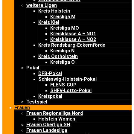
weitere Ligen
Kreis Holstein
Kreisliga M
Kreis Kiel
Kreisliga MO
Kreisklasse A – NO1
Kreisklasse A – NO2
Kreis Rendsburg-Eckernförde
Kreisliga N
Kreis Ostholstein
Kreisliga O
Pokal
DFB-Pokal
Schleswig-Holstein-Pokal
FLENS-CUP
SHFV-Lotto-Pokal
Kreispokal
Testspiel
Frauen
Frauen Regionalliga Nord
Holstein Women
Frauen Oberliga SH
Frauen Landesliga