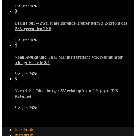
7. August 2026
3
Drama pur – Zwei späte Barendt-Treffer beim 3:2-Erfolg des
PSV gegen den TSB
8. August 2026
4
Noah Awuku und Visar Mehmeti treffen: VfR Neumünster
schlägt Eichede 2:1
8. August 2026
5
Nach 0:2 – Oldenburger SV erkämpft ein 2:2 gegen TuS
Rotenhof
8. August 2026
Facebook
Instagram