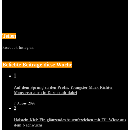
Teilen
Facebook
Instagram
Beliebte Beiträge diese Woche
1
Auf dem Sprung zu den Profis: Youngster Mark Richter
Monserrat auch in Darmstadt dabei
7. August 2026
2
Holstein Kiel: Ein glänzendes Ausrufezeichen mit Till Wiese aus
dem Nachwuchs