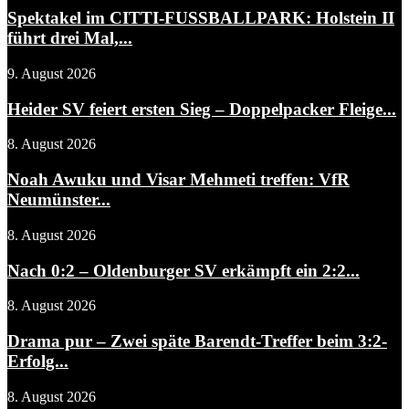
Spektakel im CITTI-FUSSBALLPARK: Holstein II
führt drei Mal,...
9. August 2026
Heider SV feiert ersten Sieg – Doppelpacker Fleige...
8. August 2026
Noah Awuku und Visar Mehmeti treffen: VfR
Neumünster...
8. August 2026
Nach 0:2 – Oldenburger SV erkämpft ein 2:2...
8. August 2026
Drama pur – Zwei späte Barendt-Treffer beim 3:2-
Erfolg...
8. August 2026