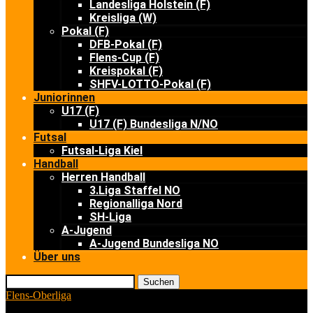
Landesliga Holstein (F)
Kreisliga (W)
Pokal (F)
DFB-Pokal (F)
Flens-Cup (F)
Kreispokal (F)
SHFV-LOTTO-Pokal (F)
Juniorinnen
U17 (F)
U17 (F) Bundesliga N/NO
Futsal
Futsal-Liga Kiel
Handball
Herren Handball
3.Liga Staffel NO
Regionalliga Nord
SH-Liga
A-Jugend
A-Jugend Bundesliga NO
Über uns
Suchen
Flens-Oberliga