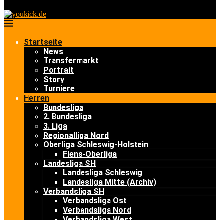
Startseite
News
Transfermarkt
Portrait
Story
Turniere
Herren
Bundesliga
2. Bundesliga
3. Liga
Regionalliga Nord
Oberliga Schleswig-Holstein
Flens-Oberliga
Landesliga SH
Landesliga Schleswig
Landesliga Mitte (Archiv)
Verbandsliga SH
Verbandsliga Ost
Verbandsliga Nord
Verbandsliga West