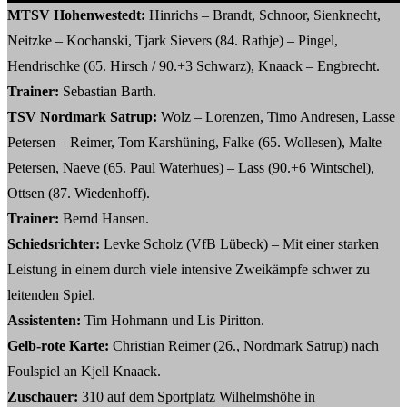
MTSV Hohenwestedt:
Hinrichs – Brandt, Schnoor, Sienknecht,
Neitzke – Kochanski, Tjark Sievers (84. Rathje) – Pingel,
Hendrischke (65. Hirsch / 90.+3 Schwarz), Knaack – Engbrecht.
Trainer:
Sebastian Barth.
TSV Nordmark Satrup:
Wolz – Lorenzen, Timo Andresen, Lasse
Petersen – Reimer, Tom Karshüning, Falke (65. Wollesen), Malte
Petersen, Naeve (65. Paul Waterhues) – Lass (90.+6 Wintschel),
Ottsen (87. Wiedenhoff).
Trainer:
Bernd Hansen.
Schiedsrichter:
Levke Scholz (VfB Lübeck) – Mit einer starken
Leistung in einem durch viele intensive Zweikämpfe schwer zu
leitenden Spiel.
Assistenten:
Tim Hohmann und Lis Piritton.
Gelb-rote Karte:
Christian Reimer (26., Nordmark Satrup) nach
Foulspiel an Kjell Knaack.
Zuschauer:
310 auf dem Sportplatz Wilhelmshöhe in