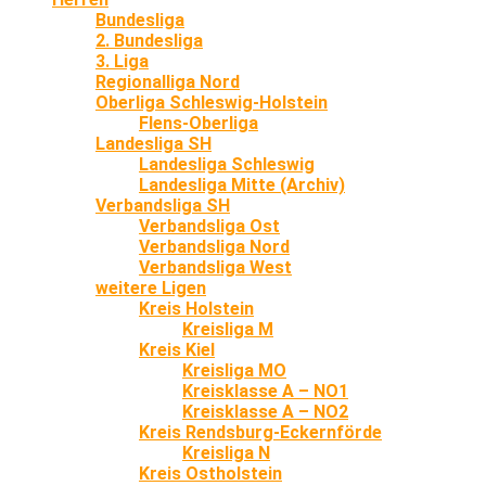
Bundesliga
2. Bundesliga
3. Liga
Regionalliga Nord
Oberliga Schleswig-Holstein
Flens-Oberliga
Landesliga SH
Landesliga Schleswig
Landesliga Mitte (Archiv)
Verbandsliga SH
Verbandsliga Ost
Verbandsliga Nord
Verbandsliga West
weitere Ligen
Kreis Holstein
Kreisliga M
Kreis Kiel
Kreisliga MO
Kreisklasse A – NO1
Kreisklasse A – NO2
Kreis Rendsburg-Eckernförde
Kreisliga N
Kreis Ostholstein