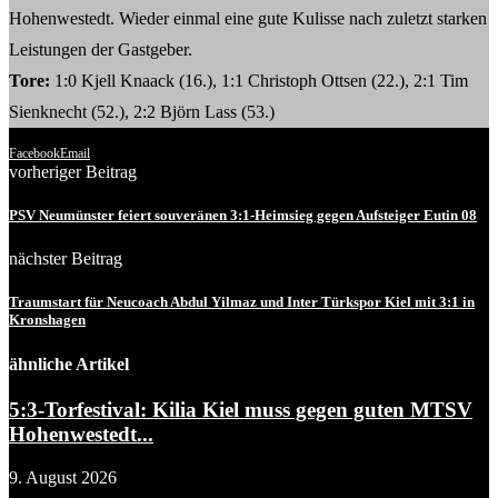
Hohenwestedt. Wieder einmal eine gute Kulisse nach zuletzt starken
Leistungen der Gastgeber.
Tore:
1:0 Kjell Knaack (16.), 1:1 Christoph Ottsen (22.), 2:1 Tim
Sienknecht (52.), 2:2 Björn Lass (53.)
Facebook
Email
vorheriger Beitrag
PSV Neumünster feiert souveränen 3:1-Heimsieg gegen Aufsteiger Eutin 08
nächster Beitrag
Traumstart für Neucoach Abdul Yilmaz und Inter Türkspor Kiel mit 3:1 in
Kronshagen
ähnliche Artikel
5:3-Torfestival: Kilia Kiel muss gegen guten MTSV
Hohenwestedt...
9. August 2026