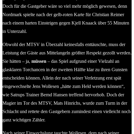
Doch für die Gastgeber wäre so viel mehr möglich gewesen, denn
Nordmark spielte nach der gelb-roten Karte für Christian Reimer
nach einem harten Einsteigen gegen Kjell Knaack über 55 Minuten
in Unterzahl.
Obwohl der MTSV in Überzahl keinesfalls enttäuschte, muss der
Leistung der Gäste aus Mittelangeln größter Respekt gezollt werden.
Sie hätten – ja,
müssen
– das Spiel aufgrund einer Vielzahl an
glasklaren Torchancen in der zweiten Hälfte klar zu ihren Gunsten
entscheiden können. Allein der nach seiner Verletzung erst spät
eingewechselte Jens Wollesen „hätte zum Held werden können“,
wie Satrups Trainer Bernd Hansen treffend hervorhob. Doch der
Magier im Tor des MTSV, Mats Hinrichs, wurde zum Turm in der
Schlacht und rettete den Gastgebern zumindest einen vielleicht noch
ganz wichtigen Zähler.
Nach seiner Einwechslung tauchte Wollesen, dem nach seiner