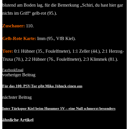
blutend am Boden lag, für die Bemerkung „Schiri, du hast hier gar
nichts im Griff“ gelb-rot (95.).
Zuschauer:
110.
Gelb-Rote Karte:
Imm (95., VfB Kiel).
Tore:
0:1 Hübner (35., Foulelfmeter), 1:1 Zeller (44.), 2:1 Herzog-
Truxa (70.), 2:2 Hübner (76., Foulelfmeter), 2:3 Klimmek (81.).
Facebook
Email
vorheriger Beitrag
Für das 100. PSV-Tor gibt Mika Jöhnck einen aus
nächster Beitrag
Inter Türkspor Kiel beim Husumer SV – eine Null schmerzt besonders
ähnliche Artikel