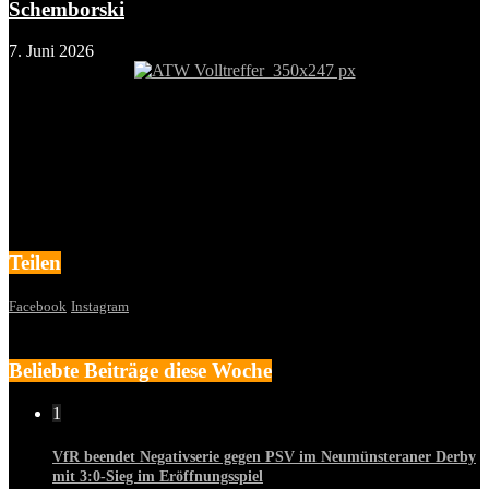
Schemborski
7. Juni 2026
Teilen
Facebook
Instagram
Beliebte Beiträge diese Woche
1
VfR beendet Negativserie gegen PSV im Neumünsteraner Derby
mit 3:0-Sieg im Eröffnungsspiel