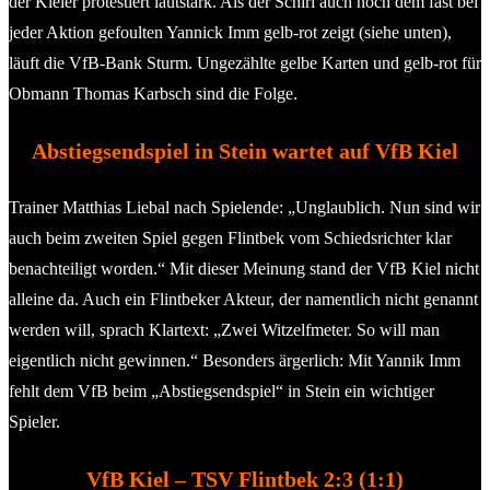
der Kieler protestiert lautstark. Als der Schiri auch noch dem fast bei
jeder Aktion gefoulten Yannick Imm gelb-rot zeigt (siehe unten),
läuft die VfB-Bank Sturm. Ungezählte gelbe Karten und gelb-rot für
Obmann Thomas Karbsch sind die Folge.
Abstiegsendspiel in Stein wartet auf VfB Kiel
Trainer Matthias Liebal nach Spielende: „Unglaublich. Nun sind wir
auch beim zweiten Spiel gegen Flintbek vom Schiedsrichter klar
benachteiligt worden.“ Mit dieser Meinung stand der VfB Kiel nicht
alleine da. Auch ein Flintbeker Akteur, der namentlich nicht genannt
werden will, sprach Klartext: „Zwei Witzelfmeter. So will man
eigentlich nicht gewinnen.“ Besonders ärgerlich: Mit Yannik Imm
fehlt dem VfB beim „Abstiegsendspiel“ in Stein ein wichtiger
Spieler.
VfB Kiel – TSV Flintbek 2:3 (1:1)