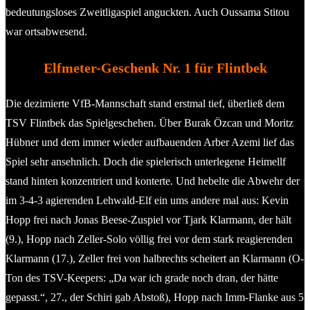
bedeutungsloses Zweitligaspiel anguckten. Auch Oussama Stitou
war ortsabwesend.
Elfmeter-Geschenk Nr. 1 für Flintbek
Die dezimierte VfB-Mannschaft stand erstmal tief, überließ dem
TSV Flintbek das Spielgeschehen. Über Burak Özcan und Moritz
Hübner und dem immer wieder aufbauenden Arber Azemi lief das
Spiel sehr ansehnlich. Doch die spielerisch unterlegene Heimellf
stand hinten konzentriert und konterte. Und hebelte die Abwehr der
im 3-4-3 agierenden Lehwald-Elf ein ums andere mal aus: Kevin
Hopp frei nach Jonas Beese-Zuspiel vor Tjark Klarmann, der hält
(9.), Hopp nach Zeller-Solo völlig frei vor dem stark reagierenden
Klarmann (17.), Zeller frei von halbrechts scheitert an Klarmann (O-
Ton des TSV-Keepers: „Da war ich grade noch dran, der hätte
gepasst.“, 27., der Schiri gab Abstoß), Hopp nach Imm-Flanke aus 5