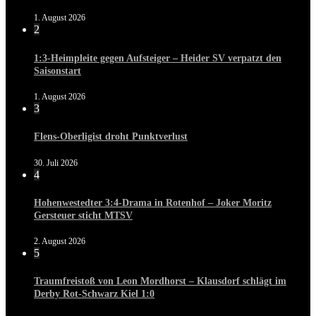
1. August 2026
2
1:3-Heimpleite gegen Aufsteiger – Heider SV verpatzt den
Saisonstart
1. August 2026
3
Flens-Oberligist droht Punktverlust
30. Juli 2026
4
Hohenwestedter 3:4-Drama in Rotenhof – Joker Moritz
Gersteuer sticht MTSV
2. August 2026
5
Traumfreistoß von Leon Mordhorst – Klausdorf schlägt im
Derby Rot-Schwarz Kiel 1:0