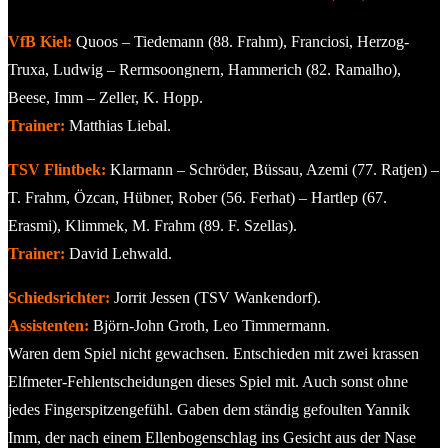
VfB Kiel:
Quoos – Tiedemann (88. Frahm), Franciosi, Herzog-
Truxa, Ludwig – Rermsoongnern, Hammerich (82. Ramalho),
Beese, Imm – Zeller, K. Hopp.
Trainer:
Matthias Liebal.
TSV Flintbek:
Klarmann – Schröder, Büssau, Azemi (77. Ratjen) –
T. Frahm, Özcan, Hübner, Rober (56. Ferhat) – Hartlep (67.
Erasmi), Klimmek, M. Frahm (89. F. Szellas).
Trainer:
David Lehwald.
Schiedsrichter:
Jorrit Jessen (TSV Wankendorf).
Assistenten:
Björn-John Groth, Leo Timmermann.
Waren dem Spiel nicht gewachsen. Entschieden mit zwei krassen
Elfmeter-Fehlentscheidungen dieses Spiel mit. Auch sonst ohne
jedes Fingerspitzengefühl. Gaben dem ständig gefoulten Yannik
Imm, der nach einem Ellenbogenschlag ins Gesicht aus der Nase