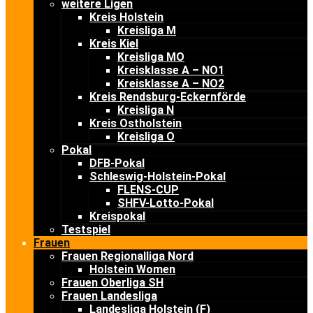
weitere Ligen
Kreis Holstein
Kreisliga M
Kreis Kiel
Kreisliga MO
Kreisklasse A – NO1
Kreisklasse A – NO2
Kreis Rendsburg-Eckernförde
Kreisliga N
Kreis Ostholstein
Kreisliga O
Pokal
DFB-Pokal
Schleswig-Holstein-Pokal
FLENS-CUP
SHFV-Lotto-Pokal
Kreispokal
Testspiel
Frauen
Frauen Regionalliga Nord
Holstein Women
Frauen Oberliga SH
Frauen Landesliga
Landesliga Holstein (F)