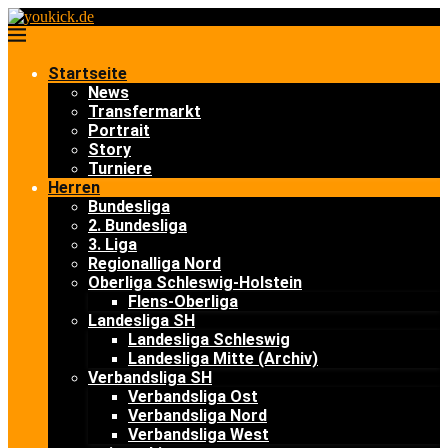
Startseite
News
Transfermarkt
Portrait
Story
Turniere
Herren
Bundesliga
2. Bundesliga
3. Liga
Regionalliga Nord
Oberliga Schleswig-Holstein
Flens-Oberliga
Landesliga SH
Landesliga Schleswig
Landesliga Mitte (Archiv)
Verbandsliga SH
Verbandsliga Ost
Verbandsliga Nord
Verbandsliga West