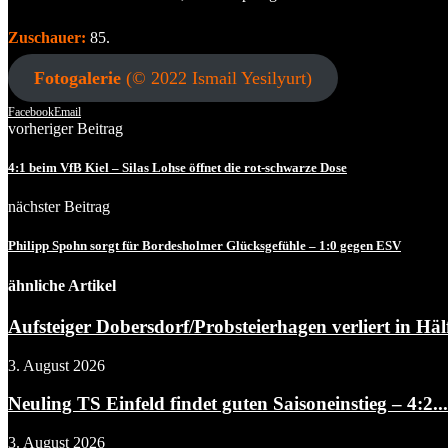
Zuschauer:
85.
Fotogalerie
(© 2022 Ismail Yesilyurt)
Facebook
Email
vorheriger Beitrag
4:1 beim VfB Kiel – Silas Lohse öffnet die rot-schwarze Dose
nächster Beitrag
Philipp Spohn sorgt für Bordesholmer Glücksgefühle – 1:0 gegen ESV
ähnliche Artikel
Aufsteiger Dobersdorf/Probsteierhagen verliert in Hälf
3. August 2026
Neuling TS Einfeld findet guten Saisoneinstieg – 4:2...
3. August 2026