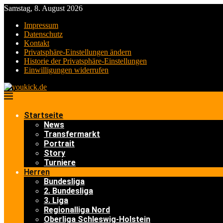
Samstag, 8. August 2026
Impressum
Datenschutz
Kontakt
Privatsphäre-Einstellungen ändern
Historie der Privatsphäre-Einstellungen
Einwilligungen widerrufen
Startseite
News
Transfermarkt
Portrait
Story
Turniere
Herren
Bundesliga
2. Bundesliga
3. Liga
Regionalliga Nord
Oberliga Schleswig-Holstein