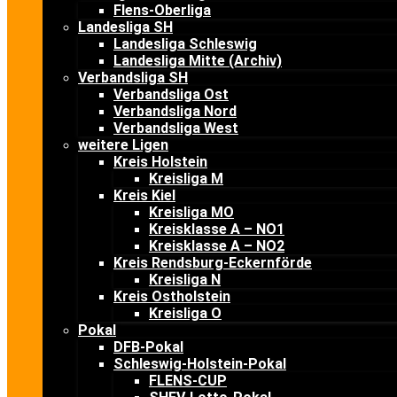
Flens-Oberliga
Landesliga SH
Landesliga Schleswig
Landesliga Mitte (Archiv)
Verbandsliga SH
Verbandsliga Ost
Verbandsliga Nord
Verbandsliga West
weitere Ligen
Kreis Holstein
Kreisliga M
Kreis Kiel
Kreisliga MO
Kreisklasse A – NO1
Kreisklasse A – NO2
Kreis Rendsburg-Eckernförde
Kreisliga N
Kreis Ostholstein
Kreisliga O
Pokal
DFB-Pokal
Schleswig-Holstein-Pokal
FLENS-CUP