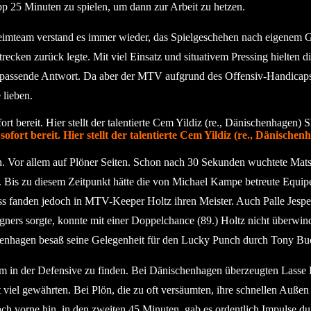
pp 25 Minuten zu spielen, um dann zur Arbeit zu hetzen.
eimteam verstand es immer wieder, das Spielgeschehen nach eigenem G
trecken zurück legte. Mit viel Einsatz und situativem Pressing hielten 
 passende Antwort. Da aber der MTV aufgrund des Offensiv-Handicaps
 lieben.
fort bereit. Hier stellt der talentierte Cem Yildiz (re., Dänisch
. Vor allem auf Plöner Seiten. Schon nach 30 Sekunden wuchtete Mat
ute. Bis zu diesem Zeitpunkt hätte die von Michael Kampe betreute E
 fanden jedoch in MTV-Keeper Holtz ihren Meister. Auch Palle Jespers
gners sorgte, konnte mit einer Doppelchance (89.) Holtz nicht überwind
enhagen besaß seine Gelegenheit für den Lucky Punch durch Tony Buck
em in der Defensive zu finden. Bei Dänischenhagen überzeugten Lasse 
 viel gewährten. Bei Plön, die zu oft versäumten, ihre schnellen Außen
ch vorne hin, in den zweiten 45 Minuten, gab es ordentlich Impulse d