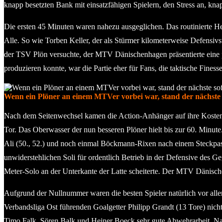
knapp besetzten Bank mit einsatzfähigen Spielern, den Stress an, kna
Die ersten 45 Minuten waren nahezu ausgeglichen. Das routinierte H
Alle. So wie Torben Keller, der als Stürmer kilometerweise Defensivs
der TSV Plön versuchte, der MTV Dänischenhagen präsentierte eine
produzieren konnte, war die Partie eher für Fans, die taktische Finesse
Wenn ein Plöner an einem MTVer vorbei war, stand der nächste so
Nach dem Seitenwechsel kamen die Action-Anhänger auf ihre Kosten
Tor. Das Oberwasser der nun besseren Plöner hielt bis zur 60. Min
Ali (50., 52.) und noch einmal Böckmann-Rixen nach einem Steckpass
unwiderstehlichen Soli für ordentlich Betrieb in der Defensive des Ge
Meter-Solo an der Unterkante der Latte scheiterte. Der MTV Dänisch
Aufgrund der Nullnummer waren die besten Spieler natürlich vor all
Verbandsliga Ost führenden Goalgetter Philipp Grandt (13 Tore) nicht
Timo Falk, Sören Balk und Heiner Boeck sehr gute Abwehrarbeit. Na