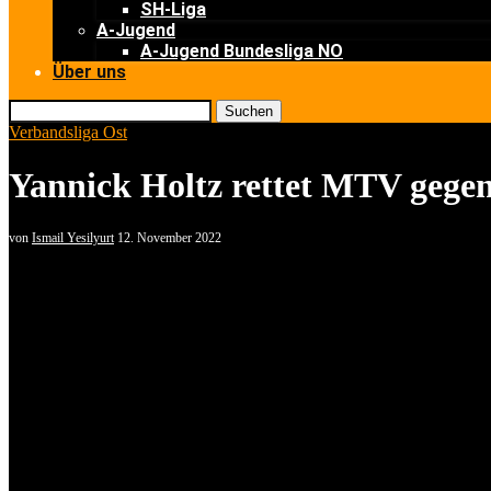
SH-Liga
A-Jugend
A-Jugend Bundesliga NO
Über uns
Suchen
Verbandsliga Ost
Yannick Holtz rettet MTV gegen 
von
Ismail Yesilyurt
12. November 2022