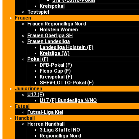
SHFV-Lotto-Pokal
Kreispokal
Testspiel
Frauen
Frauen Regionalliga Nord
Holstein Women
Frauen Oberliga SH
Frauen Landesliga
Landesliga Holstein (F)
Kreisliga (W)
Pokal (F)
DFB-Pokal (F)
Flens-Cup (F)
Kreispokal (F)
SHFV-LOTTO-Pokal (F)
Juniorinnen
U17 (F)
U17 (F) Bundesliga N/NO
Futsal
Futsal-Liga Kiel
Handball
Herren Handball
3.Liga Staffel NO
Regionalliga Nord