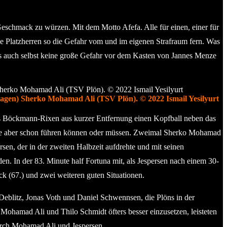
eschmack zu würzen. Mit dem Motto Afefa. Alle für einen, einer für
die Platzherren so die Gefahr vom und im eigenen Strafraum fern. Was
 auch selbst keine große Gefahr vor dem Kasten von Jannes Menze
enhagen) Sherko Mohamad Ali (TSV Plön). © 2022 Ismail Yesilyurt
s Böckmann-Rixen aus kurzer Entfernung einen Kopfball neben das
quipe aber schon führen können oder müssen. Zweimal Sherko Mohamad
en, der in der zweiten Halbzeit aufdrehte und mit seinen
en. In der 83. Minute half Fortuna mit, als Jespersen nach einem 30-
 (67.) und zwei weiteren guten Situationen.
Deblitz, Jonas Voth und Daniel Schwennsen, die Plöns in der
 Mohamad Ali und Thilo Schmidt öfters besser einzusetzen, leisteten
urch Mohamad Ali und Jespersen.