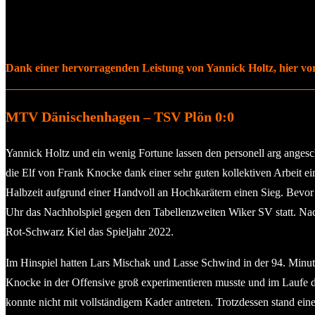
Dank einer hervorragenden Leistung von Yannick Holtz, hier vor
MTV Dänischenhagen – TSV Plön 0:0
Yannick Holtz und ein wenig Fortune lassen den personell arg angesc
die Elf von Frank Knocke dank einer sehr guten kollektiven Arbeit e
Halbzeit aufgrund einer Handvoll an Hochkarätern einen Sieg. Bevor
Uhr das Nachholspiel gegen den Tabellenzweiten Wiker SV statt. N
Rot-Schwarz Kiel das Spieljahr 2022.
Im Hinspiel hatten Lars Mischak und Lasse Schwind in der 94. Min
Knocke in der Offensive groß experimentieren musste und im Laufe 
konnte nicht mit vollständigem Kader antreten. Trotzdessen stand ein