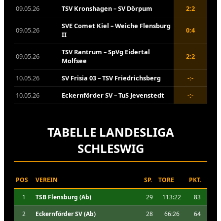
09.05.26
TSV Kronshagen – SV Dörpum
2:2
SVE Comet Kiel – Weiche Flensburg
09.05.26
0:4
II
TSV Rantrum – SpVg Eidertal
09.05.26
2:2
Molfsee
10.05.26
SV Frisia 03 – TSV Friedrichsberg
-:-
10.05.26
Eckernförder SV – TuS Jevenstedt
-:-
TABELLE LANDESLIGA
SCHLESWIG
POS
VEREIN
SP.
TORE
PKT.
1
TSB Flensburg (Ab)
29
113:22
83
2
Eckernförder SV (Ab)
28
66:26
64