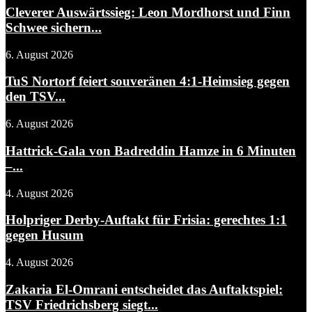
Cleverer Auswärtssieg: Leon Mordhorst und Finn
Schwee sichern...
6. August 2026
TuS Nortorf feiert souveränen 4:1-Heimsieg gegen
den TSV...
6. August 2026
Hattrick-Gala von Badreddin Hamze in 6 Minuten
–...
4. August 2026
Holpriger Derby-Auftakt für Frisia: gerechtes 1:1
gegen Husum
4. August 2026
Zakaria El-Omrani entscheidet das Auftaktspiel:
TSV Friedrichsberg siegt...