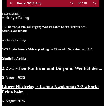
16
Heider SV II (Auf)
29
40:148
12
Facebook
Email
vorheriger Beitrag
TuS Rotenhof setzt auf Eigengewächs: Jonte Lahrs rückt in den
Oberligakader auf
nächster Beitrag
SVG Pönitz besteht Meisterprüfung im Eidertal – Note eins beim 6:0
ähnliche Artikel
2:2 zwischen Rantrum und Dörpum: Wer hat den...
6. August 2026
Bittere Niederlage: Joshua Nwokomas 3:2 schockt
Frisia beim...
6. August 2026