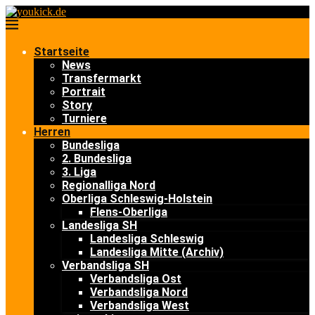
Startseite
News
Transfermarkt
Portrait
Story
Turniere
Herren
Bundesliga
2. Bundesliga
3. Liga
Regionalliga Nord
Oberliga Schleswig-Holstein
Flens-Oberliga
Landesliga SH
Landesliga Schleswig
Landesliga Mitte (Archiv)
Verbandsliga SH
Verbandsliga Ost
Verbandsliga Nord
Verbandsliga West