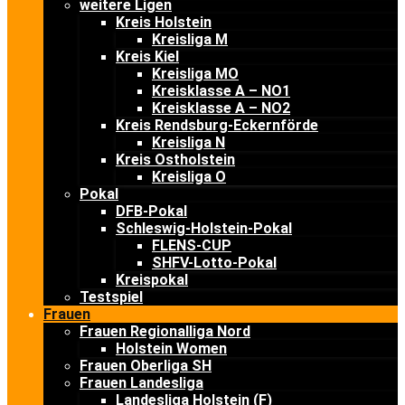
weitere Ligen
Kreis Holstein
Kreisliga M
Kreis Kiel
Kreisliga MO
Kreisklasse A – NO1
Kreisklasse A – NO2
Kreis Rendsburg-Eckernförde
Kreisliga N
Kreis Ostholstein
Kreisliga O
Pokal
DFB-Pokal
Schleswig-Holstein-Pokal
FLENS-CUP
SHFV-Lotto-Pokal
Kreispokal
Testspiel
Frauen
Frauen Regionalliga Nord
Holstein Women
Frauen Oberliga SH
Frauen Landesliga
Landesliga Holstein (F)