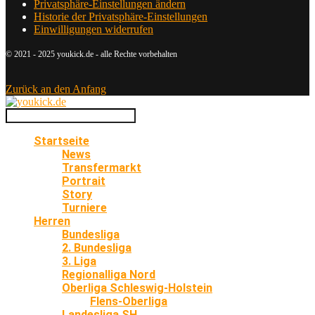
Privatsphäre-Einstellungen ändern
Historie der Privatsphäre-Einstellungen
Einwilligungen widerrufen
© 2021 - 2025 youkick.de - alle Rechte vorbehalten
Zurück an den Anfang
Startseite
News
Transfermarkt
Portrait
Story
Turniere
Herren
Bundesliga
2. Bundesliga
3. Liga
Regionalliga Nord
Oberliga Schleswig-Holstein
Flens-Oberliga
Landesliga SH