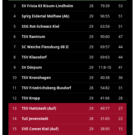
3
SV Frisia 03 Risum-Lindholm
28
79:39
53
4
SpVg Eidertal Molfsee (Ab)
29
96:55
51
5
SSG Rot-Schwarz Kiel
29
63:54
51
6
TSV Rantrum
29
90:60
47
7
SC Weiche Flensburg 08 II
29
69:57
44
8
TSV Klausdorf
29
69:63
44
9
SV Dörpum
29
11:8-10
41
10
TSV Kronshagen
29
40:38
36
11
TSV Friedrichsberg-Busdorf
28
54:82
31
12
TSV Kropp
29
41:66
28
13
TSV Hattstedt (Auf)
29
49:77
27
14
TuS Jevenstedt
28
31:65
22
15
SVE Comet Kiel (Auf)
29
38:95
15