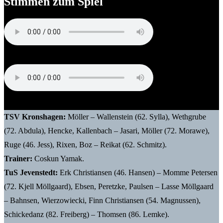
Stimmen zum Spiel
Felix Kille (Co-Trainer SV Dörpum)
Coskun Yamak (Trainer TSV Kronshagen)
TSV Kronshagen:
Möller – Wallenstein (62. Sylla), Wethgrube
(72. Abdula), Hencke, Kallenbach – Jasari, Möller (72. Morawe),
Ruge (46. Jess), Rixen, Boz – Reikat (62. Schmitz).
Trainer:
Coskun Yamak.
TuS Jevenstedt:
Erk Christiansen (46. Hansen) – Momme Petersen
(72. Kjell Möllgaard), Ebsen, Peretzke, Paulsen – Lasse Möllgaard
– Bahnsen, Wierzowiecki, Finn Christiansen (54. Magnussen),
Schickedanz (82. Freiberg) – Thomsen (86. Lemke).