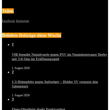
Teilen
Facebook
Instagram
Beliebte Beiträge diese Woche
1
VfR beendet Negativserie gegen PSV im Neumünsteraner Derby
mit 3:0-Sieg im Eröffnungsspiel
1. August 2026
2
1:3-Heimpleite gegen Aufsteiger – Heider SV verpatzt den
Saisonstart
1. August 2026
3
Flens-Oberligist droht Punktverlust