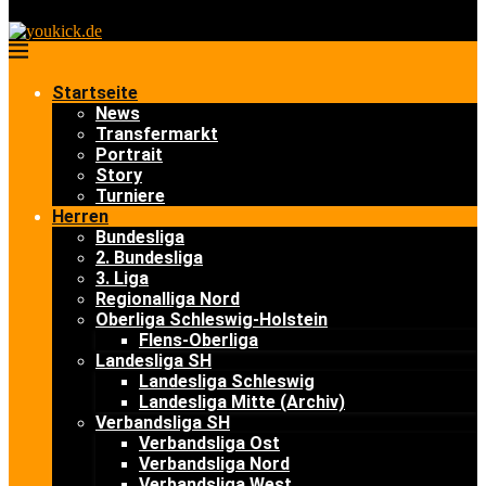
Startseite
News
Transfermarkt
Portrait
Story
Turniere
Herren
Bundesliga
2. Bundesliga
3. Liga
Regionalliga Nord
Oberliga Schleswig-Holstein
Flens-Oberliga
Landesliga SH
Landesliga Schleswig
Landesliga Mitte (Archiv)
Verbandsliga SH
Verbandsliga Ost
Verbandsliga Nord
Verbandsliga West