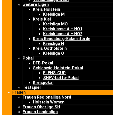
weitere Ligen
Kreis Holstein
Kreisliga M
Kreis Kiel
Kreisliga MO
Kreisklasse A – NO1
Kreisklasse A – NO2
Kreis Rendsburg-Eckernförde
Kreisliga N
Kreis Ostholstein
Kreisliga O
Pokal
DFB-Pokal
Schleswig-Holstein-Pokal
FLENS-CUP
SHFV-Lotto-Pokal
Kreispokal
Testspiel
Frauen
Frauen Regionalliga Nord
Holstein Women
Frauen Oberliga SH
Frauen Landesliga