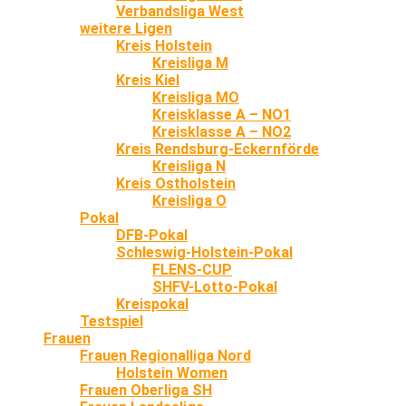
Verbandsliga West
weitere Ligen
Kreis Holstein
Kreisliga M
Kreis Kiel
Kreisliga MO
Kreisklasse A – NO1
Kreisklasse A – NO2
Kreis Rendsburg-Eckernförde
Kreisliga N
Kreis Ostholstein
Kreisliga O
Pokal
DFB-Pokal
Schleswig-Holstein-Pokal
FLENS-CUP
SHFV-Lotto-Pokal
Kreispokal
Testspiel
Frauen
Frauen Regionalliga Nord
Holstein Women
Frauen Oberliga SH