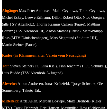
Abgänge:
Max-Peter Andersen, Malte Ceynowa, Thore Ceynowa,
Michel Eckey, Leewe Erfmann, Dillon Robert Otto, Nico Quegwer
(alle TSV Altenholz), Thorge Rasmus Callsen (Pause), Matthias
Lorenz (TSV Altenholz III), Anton Mathea (Pause), Marc-Philipp
Ross (MTV Dänischenhagen), Mats Siegmund (Studium HH),
Martin Steiner (Pause).
Kader (in Klammern alter Verein vom Neuzugang)
Tor:
Steven Steiner (FC Kilia Kiel), Finn Joachim (1. FC Schinkel),
Luis Budde (TSV Altenholz A-Jugend)
Abwehr:
Amon Andresen, Jonas Krützfeld, Tjorge Schwarz, Ole
Sonnenberg, Takuto Tak.
Mittelfeld:
Arda Aslan, Merdan Boztepe, Malte Breiholz (Kieler
MTV), Tarek Fiebrandt, Eric Hansen, Maximilian Hess (Schleswig