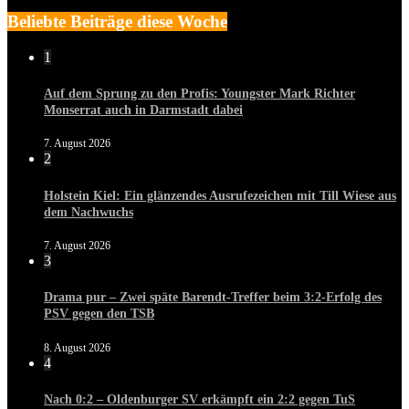
Beliebte Beiträge diese Woche
1
Auf dem Sprung zu den Profis: Youngster Mark Richter
Monserrat auch in Darmstadt dabei
7. August 2026
2
Holstein Kiel: Ein glänzendes Ausrufezeichen mit Till Wiese aus
dem Nachwuchs
7. August 2026
3
Drama pur – Zwei späte Barendt-Treffer beim 3:2-Erfolg des
PSV gegen den TSB
8. August 2026
4
Nach 0:2 – Oldenburger SV erkämpft ein 2:2 gegen TuS