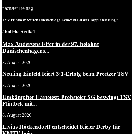
nächster Beitrag
TSV Flintbek: werfen Rückschläge Lehwald-Elf aus Topplatzierung?
ähnliche Artikel
Max Andersens Elfer in der 97. belohnt
Dänischenhagens...
8. August 2026
Neuling Einfeld feiert 3:1-Erfolg beim Preetzer TSV
8. August 2026
Umkämpfter Härtetest: Probsteier SG bezwingt TSV
Flintbek mit...
8. August 2026
Livius Höckendorff entscheidet Kieler Derby für
KMTV beim...