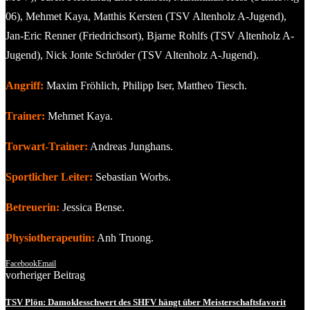
06), Mehmet Kaya, Matthis Kersten (TSV Altenholz A-Jugend),
Jan-Eric Renner (Friedrichsort), Bjarne Rohlfs (TSV Altenholz A-
Jugend), Nick Jonte Schröder (TSV Altenholz A-Jugend).
Angriff:
Maxim Fröhlich, Philipp Iser, Mattheo Tiesch.
Trainer:
Mehmet Kaya.
Torwart-Trainer:
Andreas Junghans.
Sportlicher Leiter:
Sebastian Worbs.
Betreuerin:
Jessica Bense.
Physiotherapeutin:
Anh Truong.
Facebook
Email
vorheriger Beitrag
TSV Plön: Damoklesschwert des SHFV hängt über Meisterschaftsfavorit