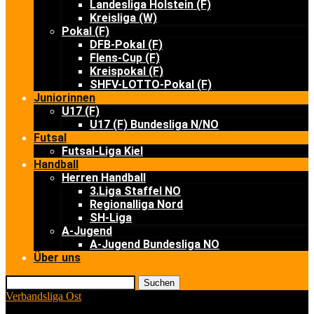
Landesliga Holstein (F)
Kreisliga (W)
Pokal (F)
DFB-Pokal (F)
Flens-Cup (F)
Kreispokal (F)
SHFV-LOTTO-Pokal (F)
Juniorinnen
U17 (F)
U17 (F) Bundesliga N/NO
Futsal
Futsal-Liga Kiel
Handball
Herren Handball
3.Liga Staffel NO
Regionalliga Nord
SH-Liga
A-Jugend
A-Jugend Bundesliga NO
Über uns
Suchen
Verbandsliga Ost