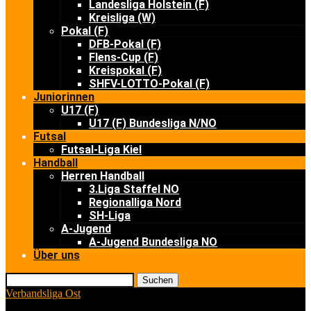
Landesliga Holstein (F)
Kreisliga (W)
Pokal (F)
DFB-Pokal (F)
Flens-Cup (F)
Kreispokal (F)
SHFV-LOTTO-Pokal (F)
Juniorinnen
U17 (F)
U17 (F) Bundesliga N/NO
Futsal
Futsal-Liga Kiel
Handball
Herren Handball
3.Liga Staffel NO
Regionalliga Nord
SH-Liga
A-Jugend
A-Jugend Bundesliga NO
Über uns
Suchen
Verbandsliga Ost