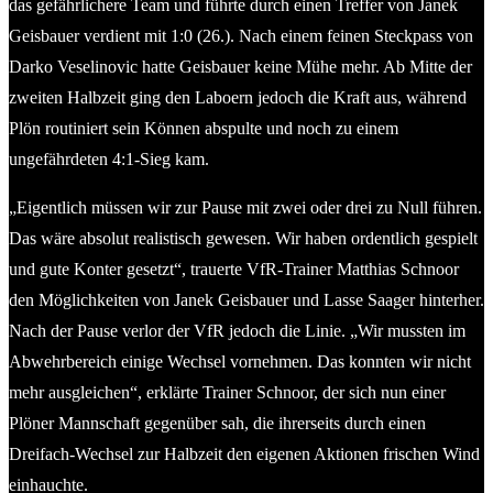
das gefährlichere Team und führte durch einen Treffer von Janek
Geisbauer verdient mit 1:0 (26.). Nach einem feinen Steckpass von
Darko Veselinovic hatte Geisbauer keine Mühe mehr. Ab Mitte der
zweiten Halbzeit ging den Laboern jedoch die Kraft aus, während
Plön routiniert sein Können abspulte und noch zu einem
ungefährdeten 4:1-Sieg kam.
„Eigentlich müssen wir zur Pause mit zwei oder drei zu Null führen.
Das wäre absolut realistisch gewesen. Wir haben ordentlich gespielt
und gute Konter gesetzt“, trauerte VfR-Trainer Matthias Schnoor
den Möglichkeiten von Janek Geisbauer und Lasse Saager hinterher.
Nach der Pause verlor der VfR jedoch die Linie. „Wir mussten im
Abwehrbereich einige Wechsel vornehmen. Das konnten wir nicht
mehr ausgleichen“, erklärte Trainer Schnoor, der sich nun einer
Plöner Mannschaft gegenüber sah, die ihrerseits durch einen
Dreifach-Wechsel zur Halbzeit den eigenen Aktionen frischen Wind
einhauchte.