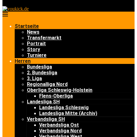
Startseite
News
Transfermarkt
Portrait
Story
Turniere
Herren
Bundesliga
2. Bundesliga
3. Liga
Regionalliga Nord
Oberliga Schleswig-Holstein
Flens-Oberliga
Landesliga SH
Landesliga Schleswig
Landesliga Mitte (Archiv)
Verbandsliga SH
Verbandsliga Ost
Verbandsliga Nord
Verbandsliga West