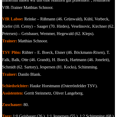
Immerhin haben wir uns eine Halbzeit gut präsentiert“, resümierte
VfR-Trainer Matthias Schnoor.
VfR Laboe:
Reinke – Rißmann (46. Grünwald), Kühl, Vorbeck,
Kiefer (10. Cerny) – Saager (70. Hirdes), Veselinovic, Kirchner (62.
Petersen) – Geisbauer, Wemmer, Hegewald (62. Kleps).
Trainer:
Matthias Schnoor.
TSV Plön:
Rühter – E. Boeck, Elsner (46. Böckmann-Rixen), T.
Falk, Balk, Otte (46. Grandt), H. Boeck, Hartmann (46. Joneleit),
Schmidt (62. Sartory), Jespersen (81. Kocks), Schimming.
Trainer:
Danilo Blank.
Schiedsrichter:
Hauke Horstmann (Osterrönfelder TSV).
Assistenten:
Gerrit Steinmetz, Oliver Langeberg.
Zuschauer:
80.
Tore:
1:0 Geisbauer (26.), 1:1 Jespersen (55.), 1:2 Schimming (68.),