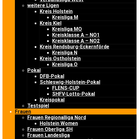
weitere Ligen
Kreis Holstein
Kreisliga M
Kreis Kiel
Kreisliga MO
Kreisklasse A – NO1
Kreisklasse A – NO2
Kreis Rendsburg-Eckernförde
Kreisliga N
Kreis Ostholstein
Kreisliga O
Pokal
DFB-Pokal
Schleswig-Holstein-Pokal
FLENS-CUP
SHFV-Lotto-Pokal
Kreispokal
Testspiel
Frauen
Frauen Regionalliga Nord
Holstein Women
Frauen Oberliga SH
Frauen Landesliga