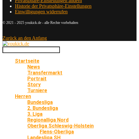
Privatsphäre-Einstellungen ändern
Historie der Privatsphäre-Einstellungen
Einwilligungen widerrufen
© 2021 - 2025 youkick.de - alle Rechte vorbehalten
Zurück an den Anfang
Startseite
News
Transfermarkt
Portrait
Story
Turniere
Herren
Bundesliga
2. Bundesliga
3. Liga
Regionalliga Nord
Oberliga Schleswig-Holstein
Flens-Oberliga
Landesliga SH