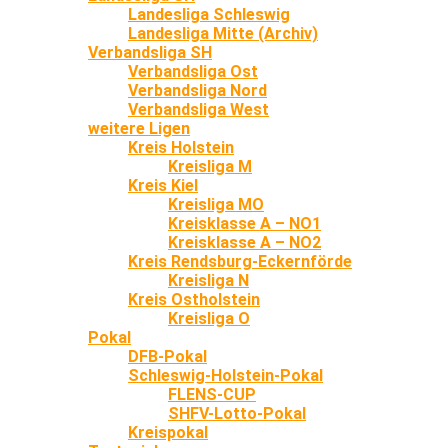
Landesliga Schleswig
Landesliga Mitte (Archiv)
Verbandsliga SH
Verbandsliga Ost
Verbandsliga Nord
Verbandsliga West
weitere Ligen
Kreis Holstein
Kreisliga M
Kreis Kiel
Kreisliga MO
Kreisklasse A – NO1
Kreisklasse A – NO2
Kreis Rendsburg-Eckernförde
Kreisliga N
Kreis Ostholstein
Kreisliga O
Pokal
DFB-Pokal
Schleswig-Holstein-Pokal
FLENS-CUP
SHFV-Lotto-Pokal
Kreispokal