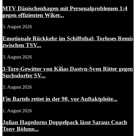
MTV Dänischenhagen mit Personalproblemen 1:4
gegen effizienten Wiker...
3. August 2026
Emotionale Rückkehr im Schiffsthal: Torloses Remis
zwischen TSV...
3. August 2026
3-Tore-Gewitter von Kilias Dastyn-Sven Ritter gegen
Suchsdorfer SV...
3. August 2026
Fin Bartels rettet in der 90. vor Auftaktpleite...
1. August 2026
Julian Hagedorns Doppelpack lässt Saraus Coach
Tony Böhme...