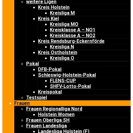
weitere Ligen
Kreis Holstein
Kreisliga M
Kreis Kiel
Kreisliga MO
Kreisklasse A – NO1
Kreisklasse A – NO2
Kreis Rendsburg-Eckernförde
Kreisliga N
Kreis Ostholstein
Kreisliga O
Pokal
DFB-Pokal
Schleswig-Holstein-Pokal
FLENS-CUP
SHFV-Lotto-Pokal
Kreispokal
Testspiel
Frauen
Frauen Regionalliga Nord
Holstein Women
Frauen Oberliga SH
Frauen Landesliga
Landesliga Holstein (F)