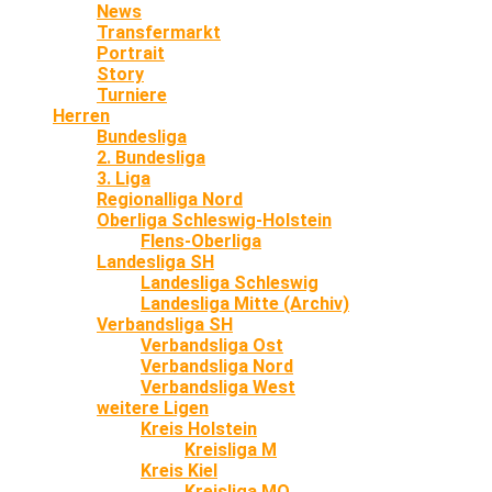
News
Transfermarkt
Portrait
Story
Turniere
Herren
Bundesliga
2. Bundesliga
3. Liga
Regionalliga Nord
Oberliga Schleswig-Holstein
Flens-Oberliga
Landesliga SH
Landesliga Schleswig
Landesliga Mitte (Archiv)
Verbandsliga SH
Verbandsliga Ost
Verbandsliga Nord
Verbandsliga West
weitere Ligen
Kreis Holstein
Kreisliga M
Kreis Kiel
Kreisliga MO