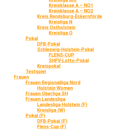
Kreisklasse A – NO1
Kreisklasse A – NO2
Kreis Rendsburg-Eckernförde
Kreisliga N
Kreis Ostholstein
Kreisliga O
Pokal
DFB-Pokal
Schleswig-Holstein-Pokal
FLENS-CUP
SHFV-Lotto-Pokal
Kreispokal
Testspiel
Frauen
Frauen Regionalliga Nord
Holstein Women
Frauen Oberliga SH
Frauen Landesliga
Landesliga Holstein (F)
Kreisliga (W)
Pokal (F)
DFB-Pokal (F)
Flens-Cup (F)