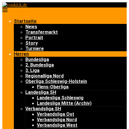
Startseite
News
Transfermarkt
Portrait
Story
Turniere
Herren
Bundesliga
2. Bundesliga
3. Liga
Regionalliga Nord
Oberliga Schleswig-Holstein
Flens-Oberliga
Landesliga SH
Landesliga Schleswig
Landesliga Mitte (Archiv)
Verbandsliga SH
Verbandsliga Ost
Verbandsliga Nord
Verbandsliga West