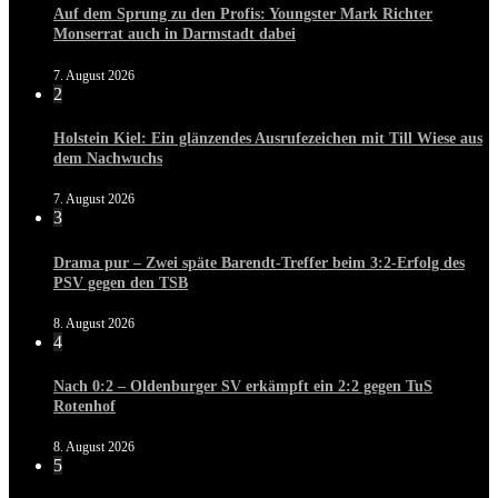
Auf dem Sprung zu den Profis: Youngster Mark Richter
Monserrat auch in Darmstadt dabei
7. August 2026
2
Holstein Kiel: Ein glänzendes Ausrufezeichen mit Till Wiese aus
dem Nachwuchs
7. August 2026
3
Drama pur – Zwei späte Barendt-Treffer beim 3:2-Erfolg des
PSV gegen den TSB
8. August 2026
4
Nach 0:2 – Oldenburger SV erkämpft ein 2:2 gegen TuS
Rotenhof
8. August 2026
5