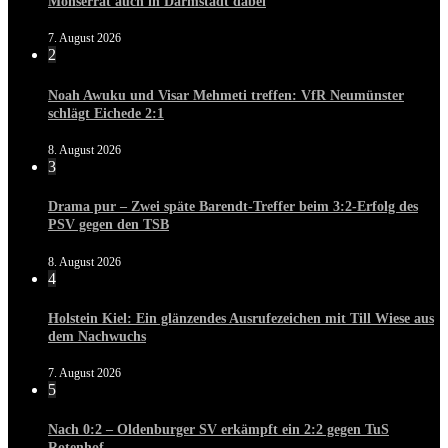
Monserrat auch in Darmstadt dabei
7. August 2026
2
Noah Awuku und Visar Mehmeti treffen: VfR Neumünster
schlägt Eichede 2:1
8. August 2026
3
Drama pur – Zwei späte Barendt-Treffer beim 3:2-Erfolg des
PSV gegen den TSB
8. August 2026
4
Holstein Kiel: Ein glänzendes Ausrufezeichen mit Till Wiese aus
dem Nachwuchs
7. August 2026
5
Nach 0:2 – Oldenburger SV erkämpft ein 2:2 gegen TuS
Rotenhof