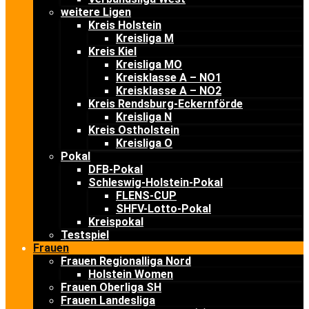
weitere Ligen
Kreis Holstein
Kreisliga M
Kreis Kiel
Kreisliga MO
Kreisklasse A – NO1
Kreisklasse A – NO2
Kreis Rendsburg-Eckernförde
Kreisliga N
Kreis Ostholstein
Kreisliga O
Pokal
DFB-Pokal
Schleswig-Holstein-Pokal
FLENS-CUP
SHFV-Lotto-Pokal
Kreispokal
Testspiel
Frauen
Frauen Regionalliga Nord
Holstein Women
Frauen Oberliga SH
Frauen Landesliga