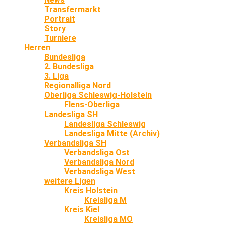
Transfermarkt
Portrait
Story
Turniere
Herren
Bundesliga
2. Bundesliga
3. Liga
Regionalliga Nord
Oberliga Schleswig-Holstein
Flens-Oberliga
Landesliga SH
Landesliga Schleswig
Landesliga Mitte (Archiv)
Verbandsliga SH
Verbandsliga Ost
Verbandsliga Nord
Verbandsliga West
weitere Ligen
Kreis Holstein
Kreisliga M
Kreis Kiel
Kreisliga MO