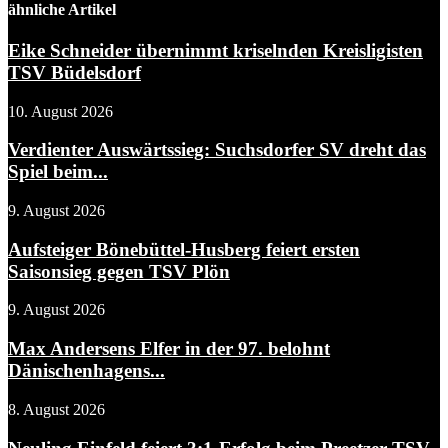
ähnliche Artikel
Eike Schneider übernimmt kriselnden Kreisligisten
TSV Büdelsdorf
10. August 2026
Verdienter Auswärtssieg: Suchsdorfer SV dreht das
Spiel beim...
9. August 2026
Aufsteiger Bönebüttel-Husberg feiert ersten
Saisonsieg gegen TSV Plön
9. August 2026
Max Andersens Elfer in der 97. belohnt
Dänischenhagens...
8. August 2026