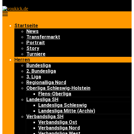
Startseite
News
Transfermarkt
Portrait
Story
Turniere
Herren
Bundesliga
2. Bundesliga
3. Liga
Regionalliga Nord
Oberliga Schleswig-Holstein
Flens-Oberliga
Landesliga SH
Landesliga Schleswig
Landesliga Mitte (Archiv)
Verbandsliga SH
Verbandsliga Ost
Verbandsliga Nord
Verbandsliga West