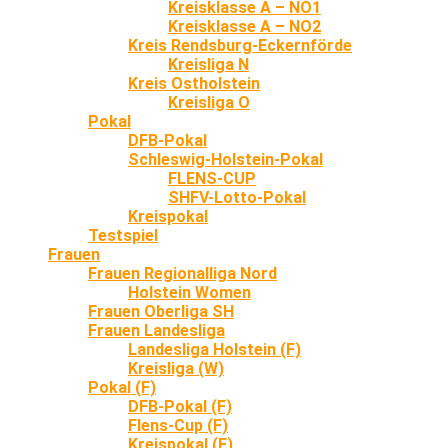
Kreisklasse A – NO1
Kreisklasse A – NO2
Kreis Rendsburg-Eckernförde
Kreisliga N
Kreis Ostholstein
Kreisliga O
Pokal
DFB-Pokal
Schleswig-Holstein-Pokal
FLENS-CUP
SHFV-Lotto-Pokal
Kreispokal
Testspiel
Frauen
Frauen Regionalliga Nord
Holstein Women
Frauen Oberliga SH
Frauen Landesliga
Landesliga Holstein (F)
Kreisliga (W)
Pokal (F)
DFB-Pokal (F)
Flens-Cup (F)
Kreispokal (F)