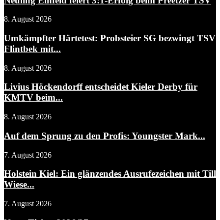
Neuling Einfeld feiert 3:1-Erfolg beim Preetzer TSV
8. August 2026
Umkämpfter Härtetest: Probsteier SG bezwingt TSV
Flintbek mit...
8. August 2026
Livius Höckendorff entscheidet Kieler Derby für
KMTV beim...
8. August 2026
Auf dem Sprung zu den Profis: Youngster Mark...
7. August 2026
Holstein Kiel: Ein glänzendes Ausrufezeichen mit Till
Wiese...
7. August 2026