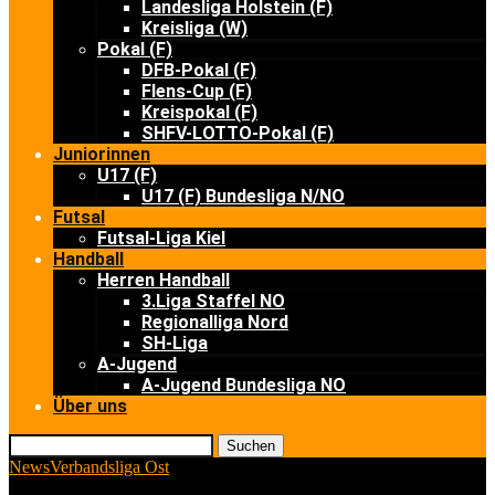
Landesliga Holstein (F)
Kreisliga (W)
Pokal (F)
DFB-Pokal (F)
Flens-Cup (F)
Kreispokal (F)
SHFV-LOTTO-Pokal (F)
Juniorinnen
U17 (F)
U17 (F) Bundesliga N/NO
Futsal
Futsal-Liga Kiel
Handball
Herren Handball
3.Liga Staffel NO
Regionalliga Nord
SH-Liga
A-Jugend
A-Jugend Bundesliga NO
Über uns
Suchen
News
Verbandsliga Ost