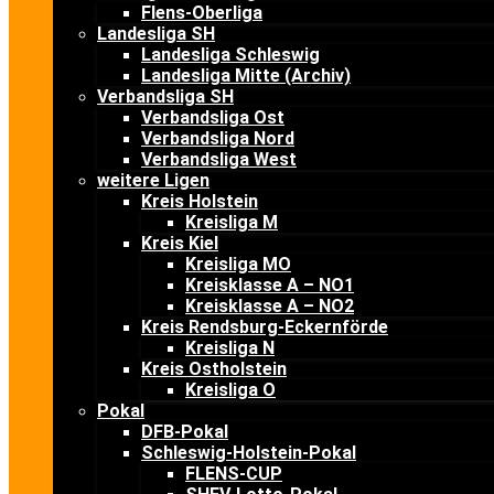
Flens-Oberliga
Landesliga SH
Landesliga Schleswig
Landesliga Mitte (Archiv)
Verbandsliga SH
Verbandsliga Ost
Verbandsliga Nord
Verbandsliga West
weitere Ligen
Kreis Holstein
Kreisliga M
Kreis Kiel
Kreisliga MO
Kreisklasse A – NO1
Kreisklasse A – NO2
Kreis Rendsburg-Eckernförde
Kreisliga N
Kreis Ostholstein
Kreisliga O
Pokal
DFB-Pokal
Schleswig-Holstein-Pokal
FLENS-CUP