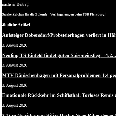
nächster Beitrag
Starke Zeichen für die Zukunft – Verlängerungen beim TSB Flensburg!
ähnliche Artikel
Aufsteiger Dobersdorf/Probsteierhagen verliert in Hälf
3. August 2026
Neuling TS Einfeld findet guten Saisoneinstieg – 4:2...
3. August 2026
MTV Dänischenhagen mit Personalproblemen 1:4 gegen
3. August 2026
Emotionale Rückkehr im Schiffsthal: Torloses Remis 
3. August 2026
3-Tore-Gewitter von Kilias Dastyn-Sven Ritter gegen 