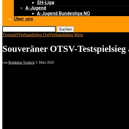
SH-Liga
A-Jugend
A-Jugend Bundesliga NO
Über uns
Suchen
Testspiel
Verbandsliga Ost
Verbandsliga West
Souveräner OTSV-Testspielsi
von
Redaktion Youkick
3. März 2026