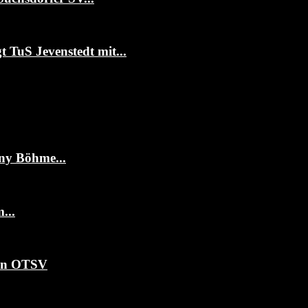
t TuS Jevenstedt mit...
ny Böhme...
...
ten OTSV