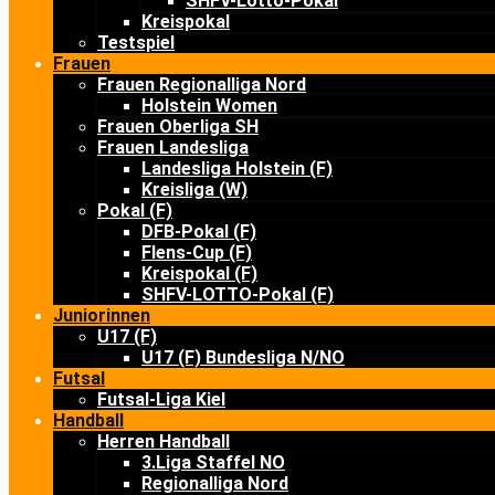
SHFV-Lotto-Pokal
Kreispokal
Testspiel
Frauen
Frauen Regionalliga Nord
Holstein Women
Frauen Oberliga SH
Frauen Landesliga
Landesliga Holstein (F)
Kreisliga (W)
Pokal (F)
DFB-Pokal (F)
Flens-Cup (F)
Kreispokal (F)
SHFV-LOTTO-Pokal (F)
Juniorinnen
U17 (F)
U17 (F) Bundesliga N/NO
Futsal
Futsal-Liga Kiel
Handball
Herren Handball
3.Liga Staffel NO
Regionalliga Nord