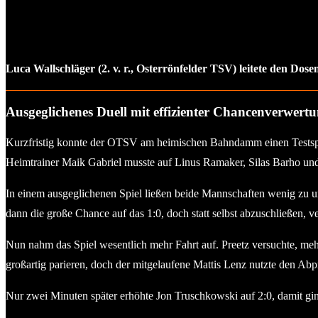
Luca Wallschläger (2. v. r., Osterrönfelder TSV) leitete den Dos
Ausgeglichenes Duell mit effizienter Chancenverwert
Kurzfristig konnte der OTSV am heimischen Bahndamm einen Testspi
Heimtrainer Maik Gabriel musste auf Linus Ramaker, Silas Barho und
In einem ausgeglichenen Spiel ließen beide Mannschaften wenig zu u
dann die große Chance auf das 1:0, doch statt selbst abzuschließen, v
Nun nahm das Spiel wesentlich mehr Fahrt auf. Preetz versuchte, me
großartig parieren, doch der mitgelaufene Mattis Lenz nutzte den Abp
Nur zwei Minuten später erhöhte Jon Truschkowski auf 2:0, damit gin