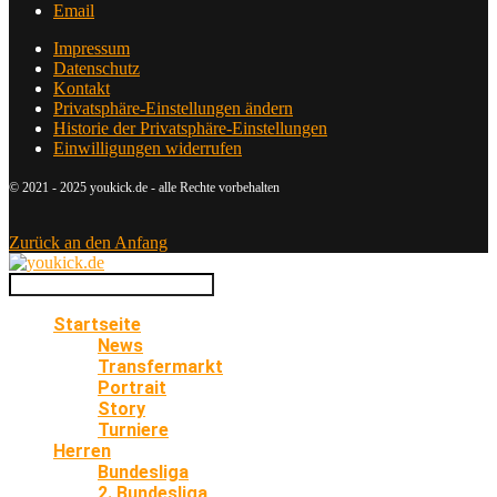
Email
Impressum
Datenschutz
Kontakt
Privatsphäre-Einstellungen ändern
Historie der Privatsphäre-Einstellungen
Einwilligungen widerrufen
© 2021 - 2025 youkick.de - alle Rechte vorbehalten
Zurück an den Anfang
Startseite
News
Transfermarkt
Portrait
Story
Turniere
Herren
Bundesliga
2. Bundesliga