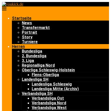
Startseite
News
Transfermarkt
Portrait
Story
Turniere
Herren
Bundesliga
2. Bundesliga
3. Liga
Regionalliga Nord
Oberliga Schleswig-Holstein
Flens-Oberliga
Landesliga SH
Landesliga Schleswig
Landesliga Mitte (Archiv)
Verbandsliga SH
Verbandsliga Ost
Verbandsliga Nord
Verbandsliga West