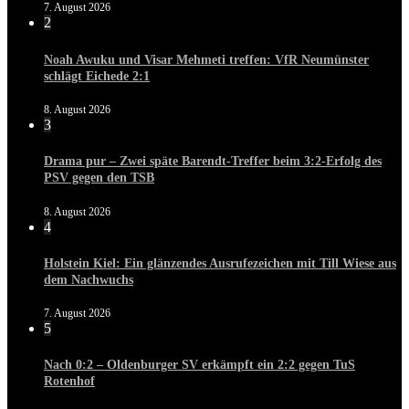
7. August 2026
2
Noah Awuku und Visar Mehmeti treffen: VfR Neumünster
schlägt Eichede 2:1
8. August 2026
3
Drama pur – Zwei späte Barendt-Treffer beim 3:2-Erfolg des
PSV gegen den TSB
8. August 2026
4
Holstein Kiel: Ein glänzendes Ausrufezeichen mit Till Wiese aus
dem Nachwuchs
7. August 2026
5
Nach 0:2 – Oldenburger SV erkämpft ein 2:2 gegen TuS
Rotenhof