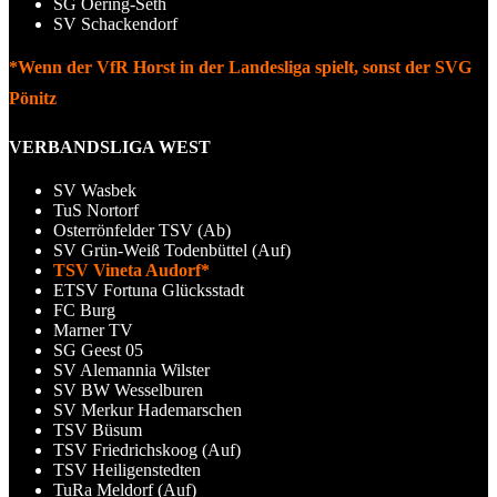
SG Oering-Seth
SV Schackendorf
*Wenn der VfR Horst in der Landesliga spielt, sonst der SVG
Pönitz
VERBANDSLIGA WEST
SV Wasbek
TuS Nortorf
Osterrönfelder TSV (Ab)
SV Grün-Weiß Todenbüttel (Auf)
TSV Vineta Audorf*
ETSV Fortuna Glücksstadt
FC Burg
Marner TV
SG Geest 05
SV Alemannia Wilster
SV BW Wesselburen
SV Merkur Hademarschen
TSV Büsum
TSV Friedrichskoog (Auf)
TSV Heiligenstedten
TuRa Meldorf (Auf)