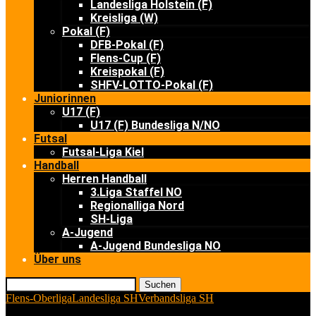
Landesliga Holstein (F)
Kreisliga (W)
Pokal (F)
DFB-Pokal (F)
Flens-Cup (F)
Kreispokal (F)
SHFV-LOTTO-Pokal (F)
Juniorinnen
U17 (F)
U17 (F) Bundesliga N/NO
Futsal
Futsal-Liga Kiel
Handball
Herren Handball
3.Liga Staffel NO
Regionalliga Nord
SH-Liga
A-Jugend
A-Jugend Bundesliga NO
Über uns
Suchen
Flens-Oberliga
Landesliga SH
Verbandsliga SH