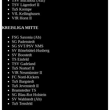
TSV Buchholz (Auf)
TSV Lägerdorf II
TuS Krempe
VfL Kellinghusen
VfR Horst II
KREISLIGA MITTE
FSG Saxonia (Ab)
SG Padenstedt
SG SVT/PSV NMS
SV Bönebüttel-Husberg
SV Boostedt
TS Einfeld
TSV Gadeland
TuS Nortorf II
VfR Neumünster II
FC Nord-Kickers
TuS Bargstedt
TuS Jevenstedt II
Bramstedter TS
SG Blau-Rot Holstein
SV Wahlstedt (Ab)
TuS Tensfeld