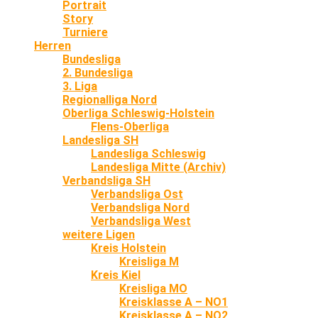
Portrait
Story
Turniere
Herren
Bundesliga
2. Bundesliga
3. Liga
Regionalliga Nord
Oberliga Schleswig-Holstein
Flens-Oberliga
Landesliga SH
Landesliga Schleswig
Landesliga Mitte (Archiv)
Verbandsliga SH
Verbandsliga Ost
Verbandsliga Nord
Verbandsliga West
weitere Ligen
Kreis Holstein
Kreisliga M
Kreis Kiel
Kreisliga MO
Kreisklasse A – NO1
Kreisklasse A – NO2