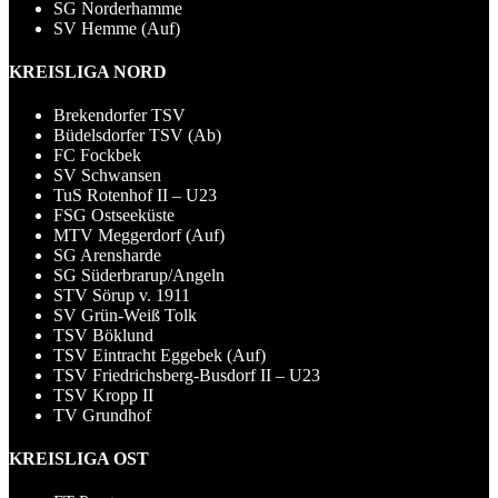
SG Norderhamme
SV Hemme (Auf)
KREISLIGA NORD
Brekendorfer TSV
Büdelsdorfer TSV (Ab)
FC Fockbek
SV Schwansen
TuS Rotenhof II – U23
FSG Ostseeküste
MTV Meggerdorf (Auf)
SG Arensharde
SG Süderbrarup/Angeln
STV Sörup v. 1911
SV Grün-Weiß Tolk
TSV Böklund
TSV Eintracht Eggebek (Auf)
TSV Friedrichsberg-Busdorf II – U23
TSV Kropp II
TV Grundhof
KREISLIGA OST