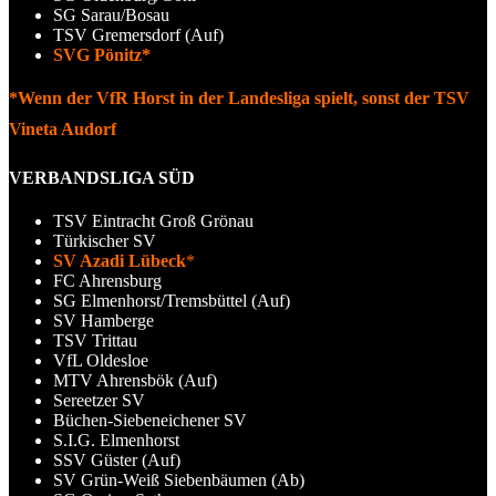
SG Sarau/Bosau
TSV Gremersdorf (Auf)
SVG Pönitz*
*Wenn der VfR Horst in der Landesliga spielt, sonst der TSV
Vineta Audorf
VERBANDSLIGA SÜD
TSV Eintracht Groß Grönau
Türkischer SV
SV Azadi Lübeck
*
FC Ahrensburg
SG Elmenhorst/Tremsbüttel (Auf)
SV Hamberge
TSV Trittau
VfL Oldesloe
MTV Ahrensbök (Auf)
Sereetzer SV
Büchen-Siebeneichener SV
S.I.G. Elmenhorst
SSV Güster (Auf)
SV Grün-Weiß Siebenbäumen (Ab)