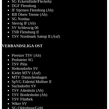
SG Eckernförde/Fleckeby
DGF Flensborg
IF Stjernen Flensborg (Ab)
RB Obere Treene (Ab)
SG Nordau
Slesvig IF (Ab)
SV Schleswig 06
TSB Flensburg II
TSV Nordmark Satrup II (Auf)
VERBANDSLIGA OST
Preetzer TSV (Ab)
Probsteier SG
TSV Plön
Heikendorfer SV
Kieler MTV (Auf)
MTV Dänischenhagen
SpVG Eidertal Molfsee II
Suchsdorfer SV
TSV Altenholz (Ab)
TSV Bordesholm (Ab)
TSV Flintbek
Wiker SV
SG Oldenburg/Göhl