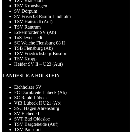
TSV Klausdorf
TSV Kronshagen
SV Dörpum
SV Frisia 03 Risum-Lindholm
TSV Hattstedt (Auf)
TSV Rantrum
Eckernförder SV (Ab)
TuS Jevenstedt
SC Weiche Flensburg 08 II
TSB Flensburg (Ab)
TSV Friedrichsberg-Busdorf
TSV Kropp
Heider SV II – U23 (Auf)
LANDESLIGA HOLSTEIN
Eichholzer SV
FC Dornbreite Lübeck (Ab)
SC Rapid Lübeck
VfB Lübeck II U21 (Ab)
SSC Hagen Ahrensburg
SV Eichede II
SVT Bad Oldesloe
TSV Bargteheide (Auf)
TSV Pansdorf