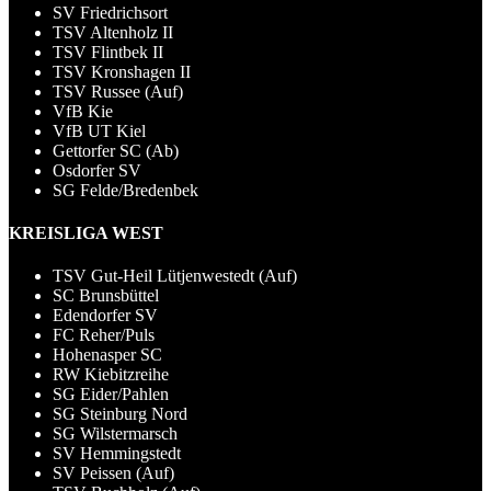
SV Friedrichsort
TSV Altenholz II
TSV Flintbek II
TSV Kronshagen II
TSV Russee (Auf)
VfB Kie
VfB UT Kiel
Gettorfer SC (Ab)
Osdorfer SV
SG Felde/Bredenbek
KREISLIGA WEST
TSV Gut-Heil Lütjenwestedt (Auf)
SC Brunsbüttel
Edendorfer SV
FC Reher/Puls
Hohenasper SC
RW Kiebitzreihe
SG Eider/Pahlen
SG Steinburg Nord
SG Wilstermarsch
SV Hemmingstedt
SV Peissen (Auf)