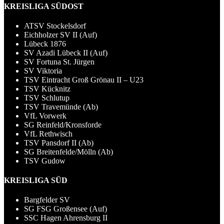
KREISLIGA SÜDOST
ATSV Stockelsdorf
Eichholzer SV II (Auf)
Lübeck 1876
SV Azadi Lübeck II (Auf)
SV Fortuna St. Jürgen
SV Viktoria
TSV Eintracht Groß Grönau II – U23
TSV Kücknitz
TSV Schlutup
TSV Travemünde (Ab)
VfL Vorwerk
SG Reinfeld/Kronsforde
VfL Rethwisch
TSV Pansdorf II (Ab)
SG Breitenfelde/Mölln (Ab)
TSV Gudow
KREISLIGA SÜD
Bargfelder SV
SG FSG Großensee (Auf)
SSC Hagen Ahrensburg II