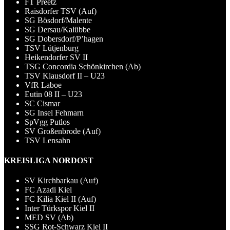
FT Preetz
Raisdorfer TSV (Auf)
SG Bösdorf/Malente
SG Dersau/Kalübbe
SG Dobersdorf/P’hagen
TSV Lütjenburg
Heikendorfer SV II
TSG Concordia Schönkirchen (Ab)
TSV Klausdorf II – U23
VfR Laboe
Eutin 08 II – U23
SC Cismar
SG Insel Fehmarn
SpVgg Putlos
SV Großenbrode (Auf)
TSV Lensahn
KREISLIGA NORDOST
SV Kirchbarkau (Auf)
FC Azadi Kiel
FC Kilia Kiel II (Auf)
Inter Türkspor Kiel II
MED SV (Ab)
SSG Rot-Schwarz Kiel II