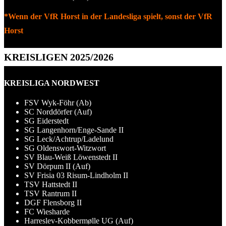
*Wenn der VfR Horst in der Landesliga spielt, sonst der VfR
Horst
KREISLIGEN 2025/2026
KREISLIGA NORDWEST
FSV Wyk-Föhr (Ab)
SC Norddörfer (Auf)
SG Eiderstedt
SG Langenhorn/Enge-Sande II
SG Leck/Achtrup/Ladelund
SG Oldenswort-Witzwort
SV Blau-Weiß Löwenstedt II
SV Dörpum II (Auf)
SV Frisia 03 Risum-Lindholm II
TSV Hattstedt II
TSV Rantrum II
DGF Flensborg II
FC Wiesharde
Harreslev-Kobbermølle UG (Auf)