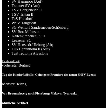
SV Hammoor (Auf)
Tralauer SV (Auf)
TSV Bargteheide II
TSV Trittau II
TuS Hoisdorf
WSV Tangstedt
SG Wentorf-Sandesneben/Schönberg
SV Bor. Möhnsen
Kaltenkirchener TS II
Leezener SC
SV Henstedt-Ulzburg (Ab)
TuS Hartenholm II (Auf)
TuS Teutonia Alveslohe
Facebook
Email
vorheriger Beitrag
Tag des Kinderfußballs: Gelungene Premiere des neuen SHFV-Events
nächster Beitrag
Von Braunschweig nach Flensburg: Maksym Tytarenko
ähnliche Artikel