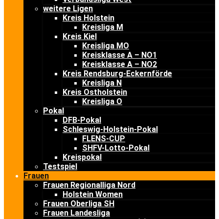
weitere Ligen
Kreis Holstein
Kreisliga M
Kreis Kiel
Kreisliga MO
Kreisklasse A – NO1
Kreisklasse A – NO2
Kreis Rendsburg-Eckernförde
Kreisliga N
Kreis Ostholstein
Kreisliga O
Pokal
DFB-Pokal
Schleswig-Holstein-Pokal
FLENS-CUP
SHFV-Lotto-Pokal
Kreispokal
Testspiel
Frauen
Frauen Regionalliga Nord
Holstein Women
Frauen Oberliga SH
Frauen Landesliga