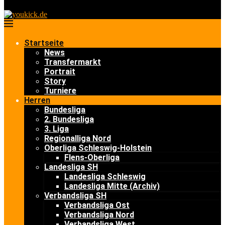
Startseite
News
Transfermarkt
Portrait
Story
Turniere
Herren
Bundesliga
2. Bundesliga
3. Liga
Regionalliga Nord
Oberliga Schleswig-Holstein
Flens-Oberliga
Landesliga SH
Landesliga Schleswig
Landesliga Mitte (Archiv)
Verbandsliga SH
Verbandsliga Ost
Verbandsliga Nord
Verbandsliga West