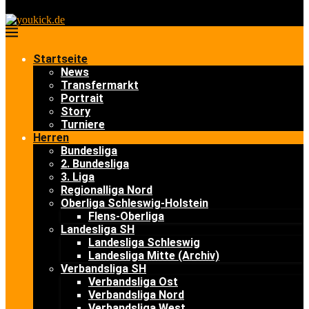
Startseite
News
Transfermarkt
Portrait
Story
Turniere
Herren
Bundesliga
2. Bundesliga
3. Liga
Regionalliga Nord
Oberliga Schleswig-Holstein
Flens-Oberliga
Landesliga SH
Landesliga Schleswig
Landesliga Mitte (Archiv)
Verbandsliga SH
Verbandsliga Ost
Verbandsliga Nord
Verbandsliga West