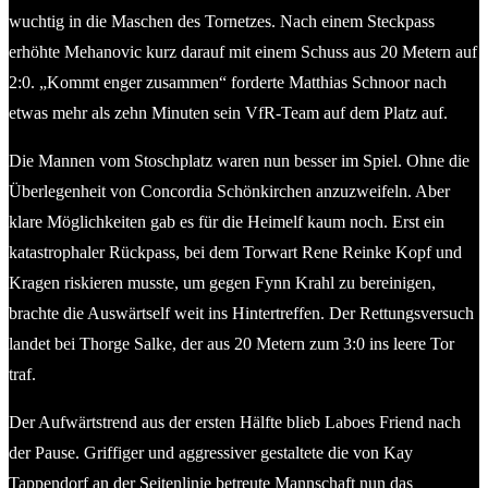
wuchtig in die Maschen des Tornetzes. Nach einem Steckpass
erhöhte Mehanovic kurz darauf mit einem Schuss aus 20 Metern auf
2:0. „Kommt enger zusammen“ forderte Matthias Schnoor nach
etwas mehr als zehn Minuten sein VfR-Team auf dem Platz auf.
Die Mannen vom Stoschplatz waren nun besser im Spiel. Ohne die
Überlegenheit von Concordia Schönkirchen anzuzweifeln. Aber
klare Möglichkeiten gab es für die Heimelf kaum noch. Erst ein
katastrophaler Rückpass, bei dem Torwart Rene Reinke Kopf und
Kragen riskieren musste, um gegen Fynn Krahl zu bereinigen,
brachte die Auswärtself weit ins Hintertreffen. Der Rettungsversuch
landet bei Thorge Salke, der aus 20 Metern zum 3:0 ins leere Tor
traf.
Der Aufwärtstrend aus der ersten Hälfte blieb Laboes Friend nach
der Pause. Griffiger und aggressiver gestaltete die von Kay
Tappendorf an der Seitenlinie betreute Mannschaft nun das