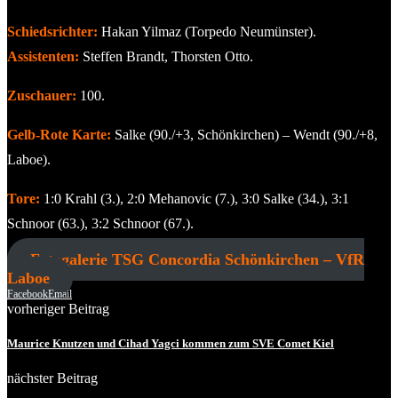
Schiedsrichter:
Hakan Yilmaz (Torpedo Neumünster).
Assistenten:
Steffen Brandt, Thorsten Otto.
Zuschauer:
100.
Gelb-Rote Karte:
Salke (90./+3, Schönkirchen) – Wendt (90./+8,
Laboe).
Tore:
1:0 Krahl (3.), 2:0 Mehanovic (7.), 3:0 Salke (34.), 3:1
Schnoor (63.), 3:2 Schnoor (67.).
Fotogalerie TSG Concordia Schönkirchen – VfR
Laboe
Facebook
Email
vorheriger Beitrag
Maurice Knutzen und Cihad Yagci kommen zum SVE Comet Kiel
nächster Beitrag