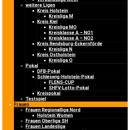
weitere Ligen
Kreis Holstein
Kreisliga M
Kreis Kiel
Kreisliga MO
Kreisklasse A – NO1
Kreisklasse A – NO2
Kreis Rendsburg-Eckernförde
Kreisliga N
Kreis Ostholstein
Kreisliga O
Pokal
DFB-Pokal
Schleswig-Holstein-Pokal
FLENS-CUP
SHFV-Lotto-Pokal
Kreispokal
Testspiel
Frauen
Frauen Regionalliga Nord
Holstein Women
Frauen Oberliga SH
Frauen Landesliga