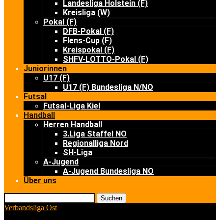
Landesliga Holstein (F)
Kreisliga (W)
Pokal (F)
DFB-Pokal (F)
Flens-Cup (F)
Kreispokal (F)
SHFV-LOTTO-Pokal (F)
Juniorinnen
U17 (F)
U17 (F) Bundesliga N/NO
Futsal
Futsal-Liga Kiel
Handball
Herren Handball
3.Liga Staffel NO
Regionalliga Nord
SH-Liga
A-Jugend
A-Jugend Bundesliga NO
Über uns
Suchen
Verbandsliga Ost