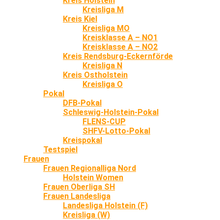
Kreis Holstein
Kreisliga M
Kreis Kiel
Kreisliga MO
Kreisklasse A – NO1
Kreisklasse A – NO2
Kreis Rendsburg-Eckernförde
Kreisliga N
Kreis Ostholstein
Kreisliga O
Pokal
DFB-Pokal
Schleswig-Holstein-Pokal
FLENS-CUP
SHFV-Lotto-Pokal
Kreispokal
Testspiel
Frauen
Frauen Regionalliga Nord
Holstein Women
Frauen Oberliga SH
Frauen Landesliga
Landesliga Holstein (F)
Kreisliga (W)