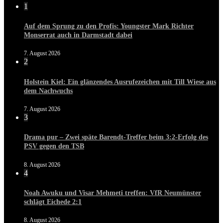
1
Auf dem Sprung zu den Profis: Youngster Mark Richter
Monserrat auch in Darmstadt dabei
7. August 2026
2
Holstein Kiel: Ein glänzendes Ausrufezeichen mit Till Wiese aus
dem Nachwuchs
7. August 2026
3
Drama pur – Zwei späte Barendt-Treffer beim 3:2-Erfolg des
PSV gegen den TSB
8. August 2026
4
Noah Awuku und Visar Mehmeti treffen: VfR Neumünster
schlägt Eichede 2:1
8. August 2026