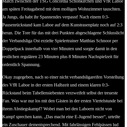
Match zwischen der TSG Concordia Schönkirchen und VfR Laboe
am späten Freitagabend mit dem molligen Wohnzimmer tauschten.
Ja Jungs, da habt ihr Spannendes verpasst! Nach einem 0:3-
Pausenrückstand kam Laboe auf dem Kunstrasenplatz noch auf 2:3
heran. Die Tore für das mit drei Punkten abgeschlagene Schlusslicht
der Verbandsliga Ost erzielte Spielertrainer Matthias Schnoor per
Doppelpack innerhalb von vier Minuten und sorgte damit in den
restlichen regulären 23 Minuten plus 8 Minuten Nachspielzeit für
ordentlich Spannung.
Okay zugegeben, nach so einer nicht verbandsligareifen Vorstellung
des VfR Laboe in der ersten Halbzeit und einem klaren 0:3-
Rückstand beim Tabellensiebenten verzweifelt selbst der treueste
Fan. Was war nur los mit den Gästen in der ersten Viertelstunde bei
ihrem Abstiegskampf? Wobei man bei den Laboern nicht von
Kampf sprechen kann. „Das macht eine E-Jugend besser“, urteilte
ein Zuschauer dementsprechend. Mit fahrlässigen Fehlpässen lud