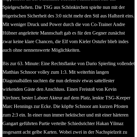
Spielgeschehen. Die TSG aus Schönkirchen spielte nun mit der
trügerischen Sicherheit des 3:0 nicht mehr den Stil aus Halbzeit eins.
Mit weniger Druck und Power durch die von Co-Trainer Andre
Hübner angeleitete Mannschaft gab es für den Gegner zunächst
zwar keine klare Chancen, die Elf vom Kieler Ostufer blieb indes
auch ohne nennenswerte Möglichkeiten.
Bis zur 63. Minute: Eine Rechtsflanke von Dario Spierling vollendet
Matthias Schnoor volley zum 1:3. Mit weiterhin langen
Diagonalbällen suchten die nun defensiv etwas sattelfester
wirkenden Gäste den Anschluss. Einen Freistoß von Kevin
Kirchner, bester Laboer Akteur auf dem Platz, lenkte TSG-Keeper
Marc Hennings zur Ecke. Die köpfte Schnoor am kurzen Pfosten
zum 2:3 ein. In einer nun immer hektischer und mit einer härteren
Gangart geführten Partie verteilte Schiedsrichter Hakan Yilmaz
insgesamt acht gelbe Karten. Wobei zwei in der Nachspielzeit zu