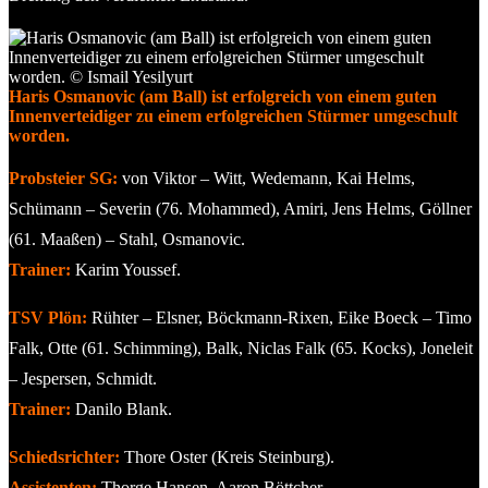
Haris Osmanovic (am Ball) ist erfolgreich von einem guten
Innenverteidiger zu einem erfolgreichen Stürmer umgeschult
worden.
Probsteier SG:
von Viktor – Witt, Wedemann, Kai Helms,
Schümann – Severin (76. Mohammed), Amiri, Jens Helms, Göllner
(61. Maaßen) – Stahl, Osmanovic.
Trainer:
Karim Youssef.
TSV Plön:
Rühter – Elsner, Böckmann-Rixen, Eike Boeck – Timo
Falk, Otte (61. Schimming), Balk, Niclas Falk (65. Kocks), Joneleit
– Jespersen, Schmidt.
Trainer:
Danilo Blank.
Schiedsrichter:
Thore Oster (Kreis Steinburg).
Assistenten:
Thorge Hansen, Aaron Böttcher.