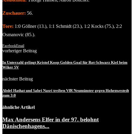
Zuschauer:
56.
Tore:
1:0 Göllner (13.), 1:1 Schmidt (23.), 1:2 Kocks (75.), 2:2
Osmanovic (85.).
Facebook
Email
vorheriger Beitrag
In Unterzahl gelingt Kristof Koop Golden Goal für Rot-Schwarz Kiel beim
Wiker SV
nächster Beitrag
Abdel Hathat und Sabri Nasri treiben VfR Neumünster gegen Hohenwestedt
zum 3:0
ähnliche Artikel
Max Andersens Elfer in der 97. belohnt
Dänischenhagens...