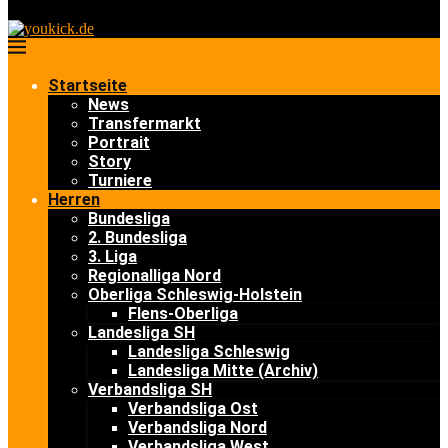
Startseite
News
Transfermarkt
Portrait
Story
Turniere
Herren
Bundesliga
2. Bundesliga
3. Liga
Regionalliga Nord
Oberliga Schleswig-Holstein
Flens-Oberliga
Landesliga SH
Landesliga Schleswig
Landesliga Mitte (Archiv)
Verbandsliga SH
Verbandsliga Ost
Verbandsliga Nord
Verbandsliga West