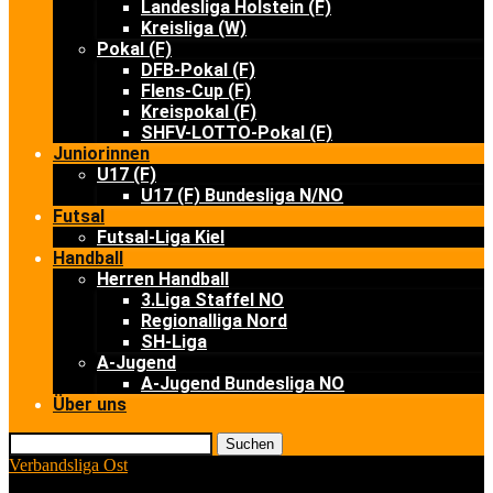
Landesliga Holstein (F)
Kreisliga (W)
Pokal (F)
DFB-Pokal (F)
Flens-Cup (F)
Kreispokal (F)
SHFV-LOTTO-Pokal (F)
Juniorinnen
U17 (F)
U17 (F) Bundesliga N/NO
Futsal
Futsal-Liga Kiel
Handball
Herren Handball
3.Liga Staffel NO
Regionalliga Nord
SH-Liga
A-Jugend
A-Jugend Bundesliga NO
Über uns
Suchen
Verbandsliga Ost