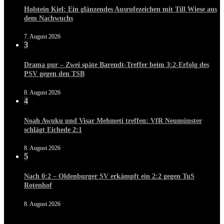
Holstein Kiel: Ein glänzendes Ausrufezeichen mit Till Wiese aus
dem Nachwuchs
7. August 2026
3
Drama pur – Zwei späte Barendt-Treffer beim 3:2-Erfolg des
PSV gegen den TSB
8. August 2026
4
Noah Awuku und Visar Mehmeti treffen: VfR Neumünster
schlägt Eichede 2:1
8. August 2026
5
Nach 0:2 – Oldenburger SV erkämpft ein 2:2 gegen TuS
Rotenhof
8. August 2026