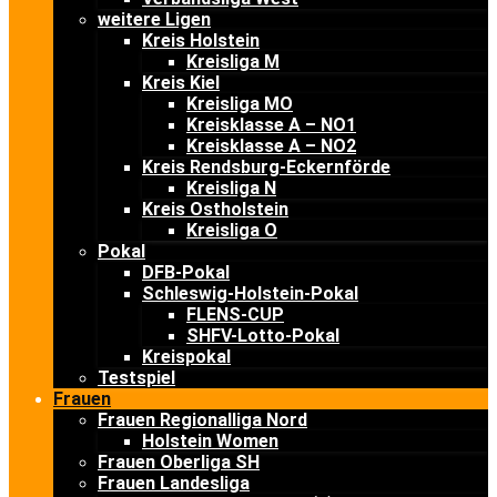
weitere Ligen
Kreis Holstein
Kreisliga M
Kreis Kiel
Kreisliga MO
Kreisklasse A – NO1
Kreisklasse A – NO2
Kreis Rendsburg-Eckernförde
Kreisliga N
Kreis Ostholstein
Kreisliga O
Pokal
DFB-Pokal
Schleswig-Holstein-Pokal
FLENS-CUP
SHFV-Lotto-Pokal
Kreispokal
Testspiel
Frauen
Frauen Regionalliga Nord
Holstein Women
Frauen Oberliga SH
Frauen Landesliga