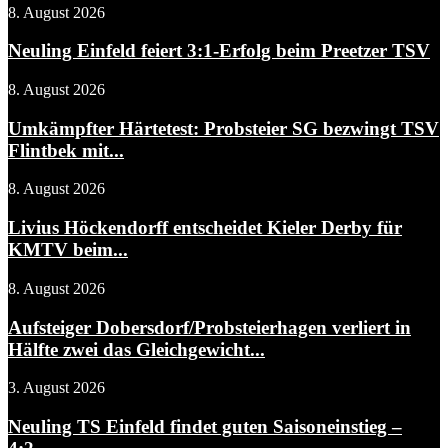
8. August 2026
Neuling Einfeld feiert 3:1-Erfolg beim Preetzer TSV
8. August 2026
Umkämpfter Härtetest: Probsteier SG bezwingt TSV
Flintbek mit...
8. August 2026
Livius Höckendorff entscheidet Kieler Derby für
KMTV beim...
8. August 2026
Aufsteiger Dobersdorf/Probsteierhagen verliert in
Hälfte zwei das Gleichgewicht...
3. August 2026
Neuling TS Einfeld findet guten Saisoneinstieg –