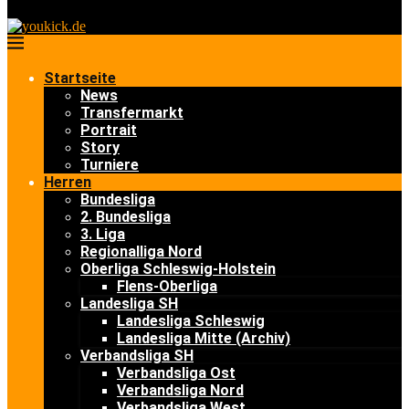
Startseite
News
Transfermarkt
Portrait
Story
Turniere
Herren
Bundesliga
2. Bundesliga
3. Liga
Regionalliga Nord
Oberliga Schleswig-Holstein
Flens-Oberliga
Landesliga SH
Landesliga Schleswig
Landesliga Mitte (Archiv)
Verbandsliga SH
Verbandsliga Ost
Verbandsliga Nord
Verbandsliga West