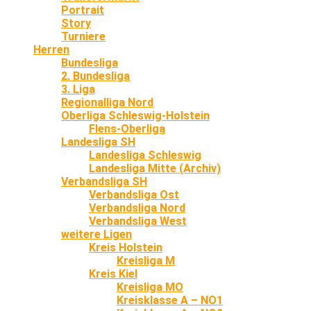
Portrait
Story
Turniere
Herren
Bundesliga
2. Bundesliga
3. Liga
Regionalliga Nord
Oberliga Schleswig-Holstein
Flens-Oberliga
Landesliga SH
Landesliga Schleswig
Landesliga Mitte (Archiv)
Verbandsliga SH
Verbandsliga Ost
Verbandsliga Nord
Verbandsliga West
weitere Ligen
Kreis Holstein
Kreisliga M
Kreis Kiel
Kreisliga MO
Kreisklasse A – NO1