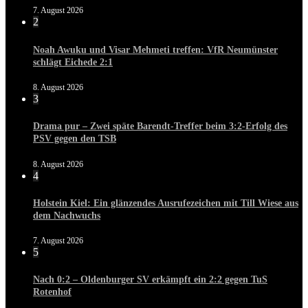
7. August 2026
2
Noah Awuku und Visar Mehmeti treffen: VfR Neumünster
schlägt Eichede 2:1
8. August 2026
3
Drama pur – Zwei späte Barendt-Treffer beim 3:2-Erfolg des
PSV gegen den TSB
8. August 2026
4
Holstein Kiel: Ein glänzendes Ausrufezeichen mit Till Wiese aus
dem Nachwuchs
7. August 2026
5
Nach 0:2 – Oldenburger SV erkämpft ein 2:2 gegen TuS
Rotenhof