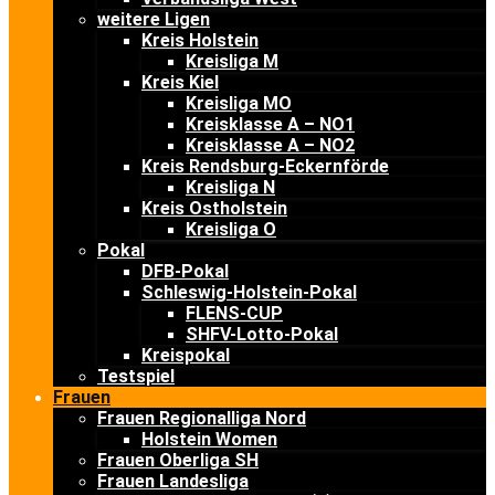
weitere Ligen
Kreis Holstein
Kreisliga M
Kreis Kiel
Kreisliga MO
Kreisklasse A – NO1
Kreisklasse A – NO2
Kreis Rendsburg-Eckernförde
Kreisliga N
Kreis Ostholstein
Kreisliga O
Pokal
DFB-Pokal
Schleswig-Holstein-Pokal
FLENS-CUP
SHFV-Lotto-Pokal
Kreispokal
Testspiel
Frauen
Frauen Regionalliga Nord
Holstein Women
Frauen Oberliga SH
Frauen Landesliga