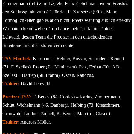
Zimmermann (63.) zum 1:3, ehe Felix Ziebell nach einem Freistoß
den Schlusspunkt zum 4:1 für den PTSV setzte (90.). „Mehr
Tormöglichkeiten gab es auch nicht. Preetz war unglaublich effektiv.
Wir hatten keine weitere Torchance mehr“, erklärte Trainer
Lehwald, dessen Team die Preetzer in den entscheidenden
Situationen nicht zu stören vermochte.
TSV Flintbek:
Klarmann – Rehder, Büssau, Schröder – Reinert
(71. F. Szellas), Rober (71. Matthiesen), Rex, Ferhat (90.+3 B.
Szellas) – Hartlep (58. Frahm), Özcan, Raudzus.
Trainer:
David Lehwald.
Preetzer TSV:
T. Beuck (84. Cordes) – Karius, Zimmermann,
Schütt, Wichelmann (46. Danberg), Helbing (73. Kretschmer),
Grunwald, Lindner, Ziebell, K. Beuck, Mau (61. Clasen).
Trainer:
Andreas Möller.