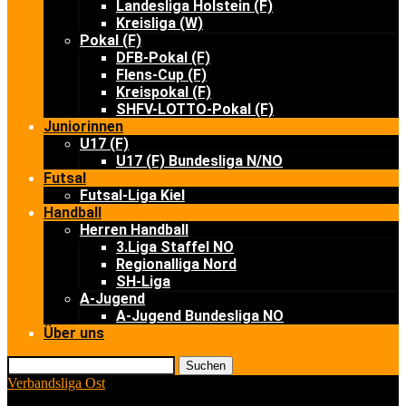
Landesliga Holstein (F)
Kreisliga (W)
Pokal (F)
DFB-Pokal (F)
Flens-Cup (F)
Kreispokal (F)
SHFV-LOTTO-Pokal (F)
Juniorinnen
U17 (F)
U17 (F) Bundesliga N/NO
Futsal
Futsal-Liga Kiel
Handball
Herren Handball
3.Liga Staffel NO
Regionalliga Nord
SH-Liga
A-Jugend
A-Jugend Bundesliga NO
Über uns
Suchen
Verbandsliga Ost