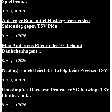
Spiel beim...
9. August 2026
Aufsteiger Bönebüttel-Husberg feiert ersten
Saisonsieg gegen TSV Plön
9. August 2026
Max Andersens Elfer in der 97. belohnt
Dänischenhagens...
8. August 2026
Neuling Einfeld feiert 3:1-Erfolg beim Preetzer TSV
8. August 2026
Umkämpfter Härtetest: Probsteier SG bezwingt TSV
Flintbek mit...
8. August 2026