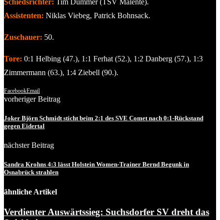
Schiedsrichter:
Tim Dummer (TSV Malente).
Assistenten:
Niklas Viebeg, Patrick Bohnsack.
Zuschauer:
50.
Tore:
0:1 Helbing (47.), 1:1 Ferhat (52.), 1:2 Danberg (57.), 1:3
Zimmermann (63.), 1:4 Ziebell (90.).
Facebook
Email
vorheriger Beitrag
Joker Björn Schmidt sticht beim 2:1 des SVE Comet nach 0:1-Rückstand
gegen Eidertal
nächster Beitrag
Sandra Krohns 4:3 lässt Holstein Women-Trainer Bernd Begunk in
Osnabrück strahlen
ähnliche Artikel
Verdienter Auswärtssieg: Suchsdorfer SV dreht das