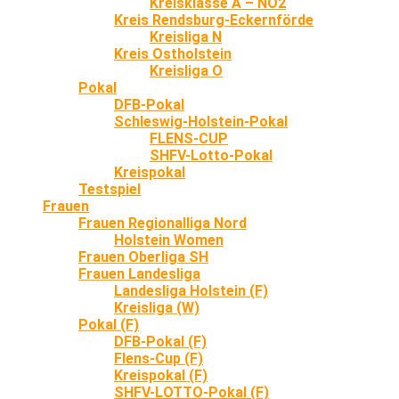
Kreisklasse A – NO2
Kreis Rendsburg-Eckernförde
Kreisliga N
Kreis Ostholstein
Kreisliga O
Pokal
DFB-Pokal
Schleswig-Holstein-Pokal
FLENS-CUP
SHFV-Lotto-Pokal
Kreispokal
Testspiel
Frauen
Frauen Regionalliga Nord
Holstein Women
Frauen Oberliga SH
Frauen Landesliga
Landesliga Holstein (F)
Kreisliga (W)
Pokal (F)
DFB-Pokal (F)
Flens-Cup (F)
Kreispokal (F)
SHFV-LOTTO-Pokal (F)