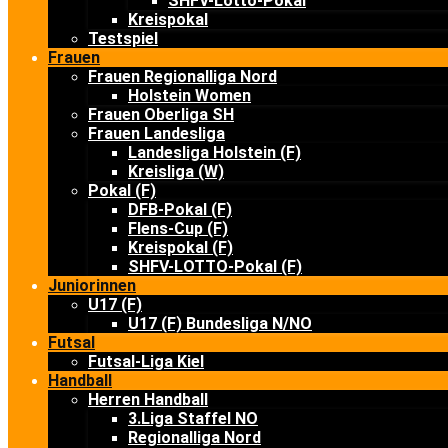
SHFV-Lotto-Pokal
Kreispokal
Testspiel
Frauen
Frauen Regionalliga Nord
Holstein Women
Frauen Oberliga SH
Frauen Landesliga
Landesliga Holstein (F)
Kreisliga (W)
Pokal (F)
DFB-Pokal (F)
Flens-Cup (F)
Kreispokal (F)
SHFV-LOTTO-Pokal (F)
Juniorinnen
U17 (F)
U17 (F) Bundesliga N/NO
Futsal
Futsal-Liga Kiel
Handball
Herren Handball
3.Liga Staffel NO
Regionalliga Nord