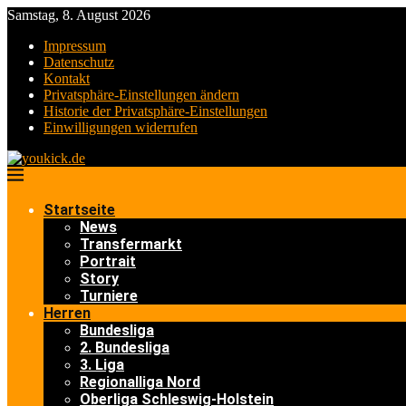
Samstag, 8. August 2026
Impressum
Datenschutz
Kontakt
Privatsphäre-Einstellungen ändern
Historie der Privatsphäre-Einstellungen
Einwilligungen widerrufen
Startseite
News
Transfermarkt
Portrait
Story
Turniere
Herren
Bundesliga
2. Bundesliga
3. Liga
Regionalliga Nord
Oberliga Schleswig-Holstein