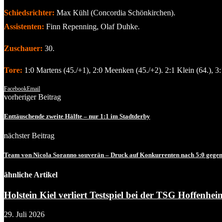
Schiedsrichter:
Max Kühl (Concordia Schönkirchen).
Assistenten:
Finn Repenning, Olaf Duhke.
Zuschauer:
30.
Tore:
1:0 Martens (45./+1), 2:0 Meenken (45./+2). 2:1 Klein (64.), 3:
Facebook
Email
vorheriger Beitrag
Enttäuschende zweite Hälfte – nur 1:1 im Stadtderby
nächster Beitrag
Team von Nicola Soranno souverän – Druck auf Konkurrenten nach 5:0 gegen
ähnliche Artikel
Holstein Kiel verliert Testspiel bei der TSG Hoffenheim
29. Juli 2026