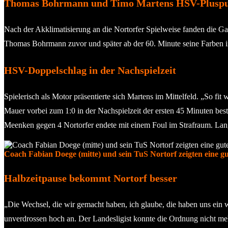
Thomas Bohrmann und Timo Martens HSV-Plusp
Nach der Akklimatisierung an die Nortorfer Spielweise fanden die G
Thomas Bohrmann zuvor und später ab der 60. Minute seine Farben im 
HSV-Doppelschlag in der Nachspielzeit
Spielerisch als Motor präsentierte sich Martens im Mittelfeld. „So fit 
Mauer vorbei zum 1:0 in der Nachspielzeit der ersten 45 Minuten be
Meenken gegen 4 Nortorfer endete mit einem Foul im Strafraum. Lang
Coach Fabian Doege (mitte) und sein TuS Nortorf zeigten eine gu
Halbzeitpause bekommt Nortorf besser
„Die Wechsel, die wir gemacht haben, ich glaube, die haben uns ein 
unverdrossen hoch an. Der Landesligist konnte die Ordnung nicht meh