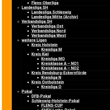
Flens-Oberliga
Landesliga SH
Landesliga Schleswig
Landesliga Mitte (Archiv)
Verbandsliga SH
Verbandsliga Ost
Verbandsliga Nord
Verbandsliga West
weitere Ligen
Kreis Holstein
Kreisliga M
Kreis Kiel
Kreisliga MO
Kreisklasse A – NO1
Kreisklasse A – NO2
Kreis Rendsburg-Eckernförde
Kreisliga N
Kreis Ostholstein
Kreisliga O
Pokal
DFB-Pokal
Schleswig-Holstein-Pokal
FLENS-CUP