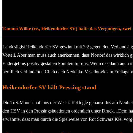
Tammo Wilke (re., Heikendorfer SV) hatte das Vergnügen, zwei 
Landesligist Heikendorfer SV gewinnt mit 3:2 gegen den Verbandsligaz
Vorteil. Aber man muss auch anerkennen, dass Nortorf das wirklich gu
Endergebnis positiv gestalten konnten für uns. Wenn das dann auch 
beruflich verhinderten Chefcoach Nedeljko Veselinovic am Freitagabe
Heikendorfer SV hält Pressing stand
Die TuS-Mannschaft aus der Weststaffel legte genauso los am Neuheik
den HSV in den Pressingsituationen ordentlich unter Druck. „Dem ha
erwähnte, dass man durch die Spielweise von Rot-Schwarz Kiel vorg