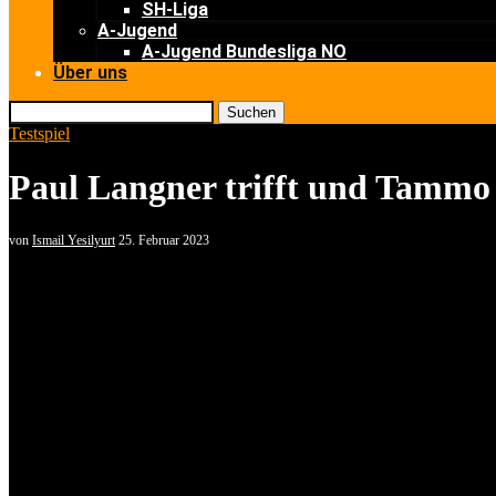
SH-Liga
A-Jugend
A-Jugend Bundesliga NO
Über uns
Suchen
Testspiel
Paul Langner trifft und Tammo
von
Ismail Yesilyurt
25. Februar 2023