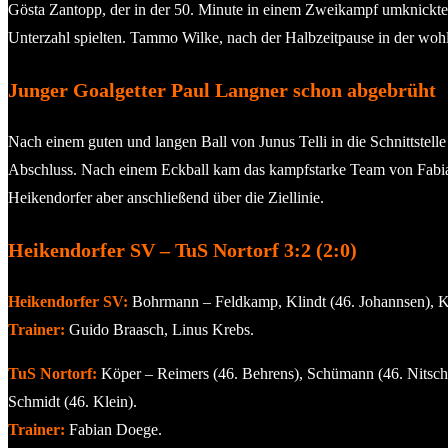
Gösta Zantopp, der in der 50. Minute in einem Zweikampf umknickte,
Unterzahl spielten. Tammo Wilke, nach der Halbzeitpause in der w
Junger Goalgetter Paul Langner schon abgebrüht
Nach einem guten und langen Ball von Junus Telli in die Schnittstell
Abschluss. Nach einem Eckball kam das kampfstarke Team von Fabian 
Heikendorfer aber anschließend über die Ziellinie.
Heikendorfer SV – TuS Nortorf 3:2 (2:0)
Heikendorfer SV:
Bohrmann – Feldkamp, Klindt (46. Johannsen), Kuß
Trainer:
Guido Braasch, Linus Krebs.
TuS Nortorf:
Köper – Reimers (46. Behrens), Schümann (46. Nitsch), 
Schmidt (46. Klein).
Trainer:
Fabian Doege.