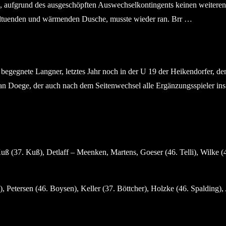
 aufgrund des ausgeschöpften Auswechselkontingents keinen weiteren S
ohltuenden und wärmenden Dusche, musste wieder ran. Brr …
e begegnete Langner, letztes Jahr noch in der U 19 der Heikendorfer, 
Doege, der auch nach dem Seitenwechsel alle Ergänzungsspieler ins Sp
 (37. Kuß), Detlaff – Meenken, Martens, Goeser (46. Telli), Wilke (
Petersen (46. Boysen), Keller (37. Böttcher), Holzke (46. Spalding), 