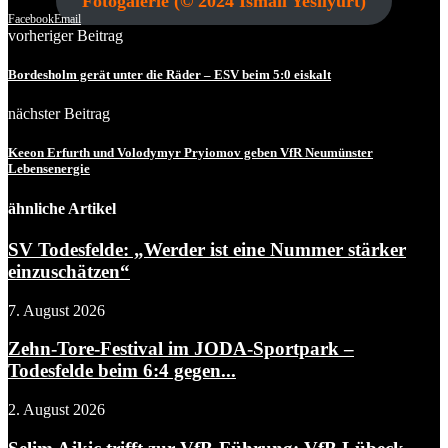
Fotogalerie (© 2024 Ismail Yesilyurt)
Facebook
Email
vorheriger Beitrag
Bordesholm gerät unter die Räder – ESV beim 5:0 eiskalt
nächster Beitrag
Keeon Erfurth und Volodymyr Pryiomov geben VfR Neumünster
Lebensenergie
ähnliche Artikel
SV Todesfelde: „Werder ist eine Nummer stärker
einzuschätzen“
7. August 2026
Zehn-Tore-Festival im JODA-Sportpark –
Todesfelde beim 6:4 gegen...
2. August 2026