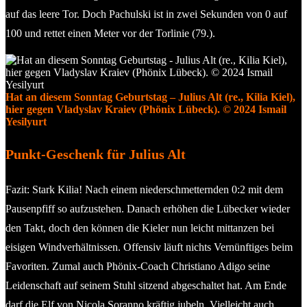
auf das leere Tor. Doch Pachulski ist in zwei Sekunden von 0 auf
100 und rettet einen Meter vor der Torlinie (79.).
Hat an diesem Sonntag Geburtstag – Julius Alt (re., Kilia Kiel),
hier gegen Vladyslav Kraiev (Phönix Lübeck). © 2024 Ismail
Yesilyurt
Punkt-Geschenk für Julius Alt
Fazit: Stark Kilia! Nach einem niederschmetternden 0:2 mit dem
Pausenpfiff so aufzustehen. Danach erhöhen die Lübecker wieder
den Takt, doch den können die Kieler nun leicht mittanzen bei
eisigen Windverhältnissen. Offensiv läuft nichts Vernünftiges beim
Favoriten. Zumal auch Phönix-Coach Christiano Adigo seine
Leidenschaft auf seinem Stuhl sitzend abgeschaltet hat. Am Ende
darf die Elf von Nicola Soranno kräftig jubeln. Vielleicht auch