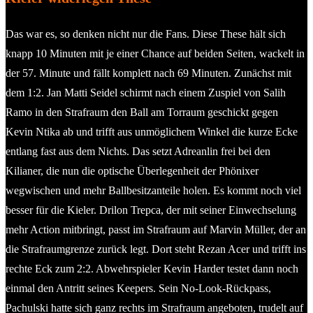
Das war es, so denken nicht nur die Fans. Diese These hält sich
knapp 10 Minuten mit je einer Chance auf beiden Seiten, wackelt in
der 57. Minute und fällt komplett nach 69 Minuten. Zunächst mit
dem 1:2. Jan Matti Seidel schirmt nach einem Zuspiel von Salih
Ramo in den Strafraum den Ball am Torraum geschickt gegen
Kevin Ntika ab und trifft aus unmöglichem Winkel die kurze Ecke
entlang fast aus dem Nichts. Das setzt Adreanlin frei bei den
Kilianer, die nun die optische Überlegenheit der Phönixer
wegwischen und mehr Ballbesitzanteile holen. Es kommt noch viel
besser für die Kieler. Drilon Trepca, der mit seiner Einwechselung
mehr Action mitbringt, passt im Strafraum auf Marvin Müller, der an
die Strafraumgrenze zurück legt. Dort steht Rezan Acer und trifft ins
rechte Eck zum 2:2. Abwehrspieler Kevin Harder testet dann noch
einmal den Antritt seines Keepers. Sein No-Look-Rückpass,
Pachulski hatte sich ganz rechts im Strafraum angeboten, trudelt auf