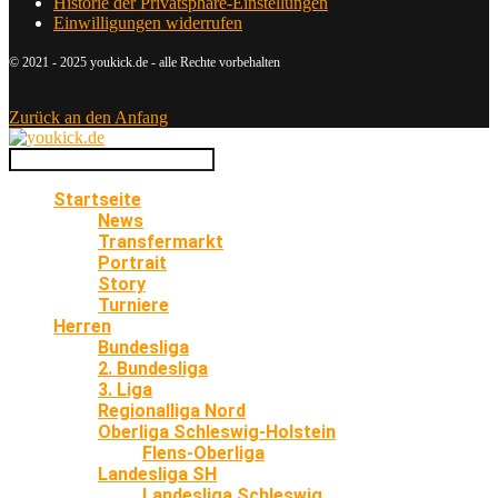
Historie der Privatsphäre-Einstellungen
Einwilligungen widerrufen
© 2021 - 2025 youkick.de - alle Rechte vorbehalten
Zurück an den Anfang
Startseite
News
Transfermarkt
Portrait
Story
Turniere
Herren
Bundesliga
2. Bundesliga
3. Liga
Regionalliga Nord
Oberliga Schleswig-Holstein
Flens-Oberliga
Landesliga SH
Landesliga Schleswig