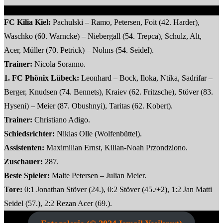
FC Kilia Kiel:
Pachulski – Ramo, Petersen, Foit (42. Harder),
Waschko (60. Warncke) – Niebergall (54. Trepca), Schulz, Alt,
Acer, Müller (70. Petrick) – Nohns (54. Seidel).
Trainer:
Nicola Soranno.
1. FC Phönix Lübeck:
Leonhard – Bock, Iloka, Ntika, Sadrifar –
Berger, Knudsen (74. Bennets), Kraiev (62. Fritzsche), Stöver (83.
Hyseni) – Meier (87. Obushnyi), Taritas (62. Kobert).
Trainer:
Christiano Adigo.
Schiedsrichter:
Niklas Olle (Wolfenbüttel).
Assistenten:
Maximilian Ernst, Kilian-Noah Przondziono.
Zuschauer:
287.
Beste Spieler:
Malte Petersen – Julian Meier.
Tore:
0:1 Jonathan Stöver (24.), 0:2 Stöver (45./+2), 1:2 Jan Matti
Seidel (57.), 2:2 Rezan Acer (69.).