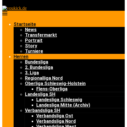
Startseite
News
Transfermarkt
Portrait
Story
Turniere
Herren
Bundesliga
2. Bundesliga
3. Liga
Regionalliga Nord
Oberliga Schleswig-Holstein
Flens-Oberliga
Landesliga SH
Landesliga Schleswig
Landesliga Mitte (Archiv)
Verbandsliga SH
Verbandsliga Ost
Verbandsliga Nord
Verbandsliga West