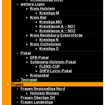
weitere Ligen
Kreis Holstein
Kreisliga M
Kreis Kiel
Kreisliga MO
Kreisklasse A – NO1
Kreisklasse A – NO2
Kreis Rendsburg-Eckernförde
Kreisliga N
Kreis Ostholstein
Kreisliga O
Pokal
DFB-Pokal
Schleswig-Holstein-Pokal
FLENS-CUP
SHFV-Lotto-Pokal
Kreispokal
Testspiel
Frauen
Frauen Regionalliga Nord
Holstein Women
Frauen Oberliga SH
Frauen Landesliga