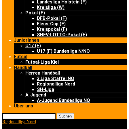
Landesliga Holstein (F)
Kreisliga (W)
Pokal (F)
DFB-Pokal (F)
Flens-Cup (F)
Kreispokal (F)
SHFV-LOTTO-Pokal (F)
Juniorinnen
U17 (F)
U17 (F) Bundesliga N/NO
Futsal
Futsal-Liga Kiel
Handball
Herren Handball
3.Liga Staffel NO
Regionalliga Nord
SH-Liga
A-Jugend
A-Jugend Bundesliga NO
Über uns
Suchen
Regionalliga Nord