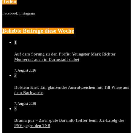
Teilen
Facebook
Instagram
Beliebte Beiträge diese Woche
1
Auf dem Sprung zu den Profis: Youngster Mark Richter
Monserrat auch in Darmstadt dabei
7. August 2026
2
Holstein Kiel: Ein glänzendes Ausrufezeichen mit Till Wiese aus
dem Nachwuchs
7. August 2026
3
Drama pur – Zwei späte Barendt-Treffer beim 3:2-Erfolg des
PSV gegen den TSB