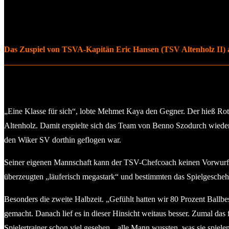
Das Zuspiel von TSVA-Kapitän Eric Hansen (TSV Altenholz II) au
„Eine Klasse für sich“, lobte Mehmet Kaya den Gegner. Der hieß Ro
Altenholz. Damit erspielte sich das Team von Benno Szodurch wiede
den Wiker SV dorthin geflogen war.
Seiner eigenen Mannschaft kann der TSV-Chefcoach keinen Vorwurf
überzeugten „läuferisch megastark“ und bestimmten das Spielgescheh
Besonders die zweite Halbzeit. „Gefühlt hatten wir 80 Prozent Ballbes
gemacht. Danach lief es in dieser Hinsicht weitaus besser. Zumal das
Spielertrainer schon viel gesehen, „alle Mann wussten, was sie spiele