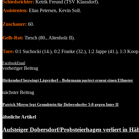
Schiedsrichter:
Ketrik Freund (TSV Klausdorf).
Assistenten:
Elias Petersen, Kevin Soll.
Zuschauer:
60.
Gelb-Rot:
Tiesch (80., Altenholz II).
Tore:
0:1 Suchocki (14.), 0:2 Franke (32.), 1:2 Jappe (41.), 1:3 Koop
Facebook
Email
vorheriger Beitrag
Heikendorf bezwingt Lägerdorf – Bohrmann pariert erneut einen Elfmeter
nächster Beitrag
Patrick Mierse legt Grundstein für Dobersdorfer 5:0 gegen Inter II
ähnliche Artikel
Aufsteiger Dobersdorf/Probsteierhagen verliert in Hälf