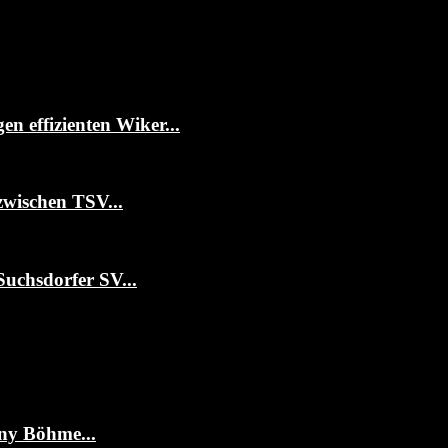
 effizienten Wiker...
zwischen TSV...
Suchsdorfer SV...
ny Böhme...