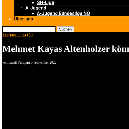
SH-Liga
A-Jugend
A-Jugend Bundesliga NO
Über uns
Suchen
Verbandsliga Ost
Mehmet Kayas Altenholzer könn
von
Ismail Yesilyurt
5. September 2022