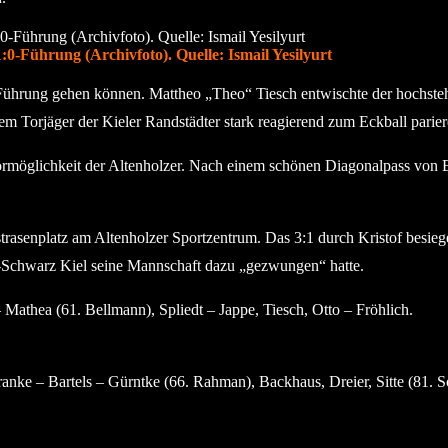
0-Führung (Archivfoto). Quelle: Ismail Yesilyurt
Führung gehen können. Mattheo „Theo“ Tiesch entwischte der hochsteh
m Torjäger der Kieler Randstädter stark reagierend zum Eckball pariere
rmöglichkeit der Altenholzer. Nach einem schönen Diagonalpass von E
rasenplatz am Altenholzer Sportzentrum. Das 3:1 durch Kristof besieg
Schwarz Kiel seine Mannschaft dazu „gezwungen“ hatte.
Mathea (61. Bellmann), Spliedt – Jappe, Tiesch, Otto – Fröhlich.
nke – Bartels – Gürntke (66. Rahman), Backhaus, Dreier, Sitte (81. 