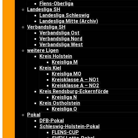
Flens-Oberliga
Landesliga SH
Landesliga Schleswig
Landesliga Mitte (Archiv)
Verbandsliga SH
Verbandsliga Ost
Verbandsliga Nord
Verbandsliga West
weitere Ligen
Kreis Holstein
Kreisliga M
Kreis Kiel
Kreisliga MO
Kreisklasse A – NO1
Kreisklasse A – NO2
Kreis Rendsburg-Eckernförde
Kreisliga N
Kreis Ostholstein
Kreisliga O
Pokal
DFB-Pokal
Schleswig-Holstein-Pokal
FLENS-CUP