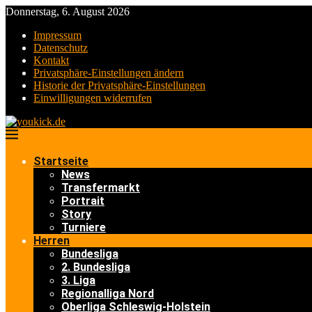
Donnerstag, 6. August 2026
Impressum
Datenschutz
Kontakt
Privatsphäre-Einstellungen ändern
Historie der Privatsphäre-Einstellungen
Einwilligungen widerrufen
Startseite
News
Transfermarkt
Portrait
Story
Turniere
Herren
Bundesliga
2. Bundesliga
3. Liga
Regionalliga Nord
Oberliga Schleswig-Holstein