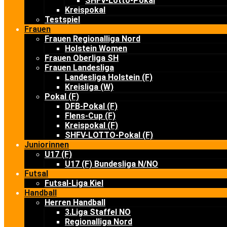
SHFV-Lotto-Pokal
Kreispokal
Testspiel
Frauen
Frauen Regionalliga Nord
Holstein Women
Frauen Oberliga SH
Frauen Landesliga
Landesliga Holstein (F)
Kreisliga (W)
Pokal (F)
DFB-Pokal (F)
Flens-Cup (F)
Kreispokal (F)
SHFV-LOTTO-Pokal (F)
Juniorinnen
U17 (F)
U17 (F) Bundesliga N/NO
Futsal
Futsal-Liga Kiel
Handball
Herren Handball
3.Liga Staffel NO
Regionalliga Nord