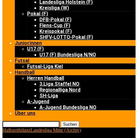
Landesliga Holstein (F)
Kreisliga (W)
Pokal (F)
DFB-Pokal (F)
Flens-Cup (F)
Kreispokal (F)
SHFV-LOTTO-Pokal (F)
Juniorinnen
U17 (F)
U17 (F) Bundesliga N/NO
Futsal
Futsal-Liga Kiel
Handball
Herren Handball
3.Liga Staffel NO
Regionalliga Nord
SH-Liga
A-Jugend
A-Jugend Bundesliga NO
Über uns
Suchen
Halbzeitbilanz
Landesliga Mitte (Archiv)