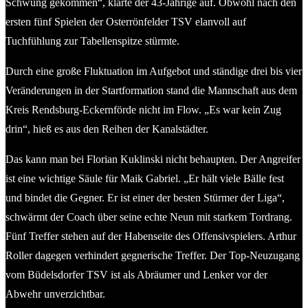
Schwung gekommen“, klärte der 43-Jährige auf. Obwohl nach den
ersten fünf Spielen der Osterrönfelder TSV elanvoll auf
Tuchfühlung zur Tabellenspitze stürmte.
Durch eine große Fluktuation im Aufgebot und ständige drei bis vier
Veränderungen in der Startformation stand die Mannschaft aus dem
Kreis Rendsburg-Eckernförde nicht im Flow. „Es war kein Zug
drin“, hieß es aus den Reihen der Kanalstädter.
Das kann man bei Florian Kuklinski nicht behaupten. Der Angreifer
ist eine wichtige Säule für Maik Gabriel. „Er hält viele Bälle fest
und bindet die Gegner. Er ist einer der besten Stürmer der Liga“,
schwärmt der Coach über seine echte Neun mit starkem Tordrang.
Fünf Treffer stehen auf der Habenseite des Offensivspielers. Arthur
Roller dagegen verhindert gegnerische Treffer. Der Top-Neuzugang
vom Büdelsdorfer TSV ist als Abräumer und Lenker vor der
Abwehr unverzichtbar.