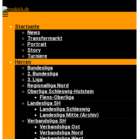
Startseite
News
Transfermarkt
Portrait
Story
Turniere
Herren
Bundesliga
2. Bundesliga
3. Liga
Regionalliga Nord
Oberliga Schleswig-Holstein
Flens-Oberliga
Landesliga SH
Landesliga Schleswig
Landesliga Mitte (Archiv)
Verbandsliga SH
Verbandsliga Ost
Verbandsliga Nord
Verbandsliga West