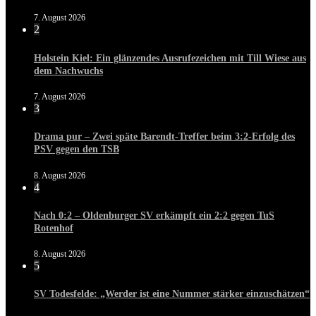
7. August 2026
2
Holstein Kiel: Ein glänzendes Ausrufezeichen mit Till Wiese aus
dem Nachwuchs
7. August 2026
3
Drama pur – Zwei späte Barendt-Treffer beim 3:2-Erfolg des
PSV gegen den TSB
8. August 2026
4
Nach 0:2 – Oldenburger SV erkämpft ein 2:2 gegen TuS
Rotenhof
8. August 2026
5
SV Todesfelde: „Werder ist eine Nummer stärker einzuschätzen“