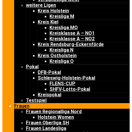
weitere Ligen
Kreis Holstein
Kreisliga M
Kreis Kiel
Kreisliga MO
Kreisklasse A – NO1
Kreisklasse A – NO2
Kreis Rendsburg-Eckernförde
Kreisliga N
Kreis Ostholstein
Kreisliga O
Pokal
DFB-Pokal
Schleswig-Holstein-Pokal
FLENS-CUP
SHFV-Lotto-Pokal
Kreispokal
Testspiel
Frauen
Frauen Regionalliga Nord
Holstein Women
Frauen Oberliga SH
Frauen Landesliga