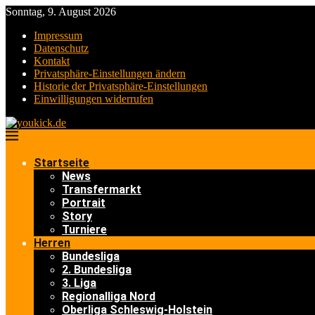
Sonntag, 9. August 2026
Impressum
Datenschutz
Kontakt
Privatsphäre-Einstellungen ändern
Historie der Privatsphäre-Einstellungen
Einwilligungen widerrufen
Startseite
News
Transfermarkt
Portrait
Story
Turniere
Herren
Bundesliga
2. Bundesliga
3. Liga
Regionalliga Nord
Oberliga Schleswig-Holstein