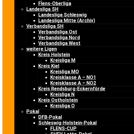
Flens-Oberliga
Landesliga SH
Landesliga Schleswig
Landesliga Mitte (Archiv)
Verbandsliga SH
Verbandsliga Ost
Verbandsliga Nord
Verbandsliga West
weitere Ligen
Kreis Holstein
Kreisliga M
Kreis Kiel
Kreisliga MO
Kreisklasse A – NO1
Kreisklasse A – NO2
Kreis Rendsburg-Eckernförde
Kreisliga N
Kreis Ostholstein
Kreisliga O
Pokal
DFB-Pokal
Schleswig-Holstein-Pokal
FLENS-CUP