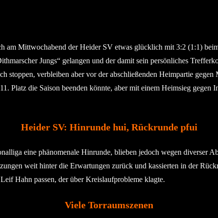
sich am Mittwochabend der Heider SV etwas glücklich mit 3:2 (1:1) b
Dithmarscher Jungs“ gelangen und der damit sein persönliches Trefferko
ich stoppen, verbleiben aber vor der abschließenden Heimpartie gegen
11. Platz die Saison beenden könnte, aber mit einem Heimsieg gegen I
Heider SV: Hinrunde hui, Rückrunde pfui
nalliga eine phänomenale Hinrunde, blieben jedoch wegen diverser Abs
ungen weit hinter die Erwartungen zurück und kassierten in der Rückru
eif Hahn passen, der über Kreislaufprobleme klagte.
Viele Torraumszenen