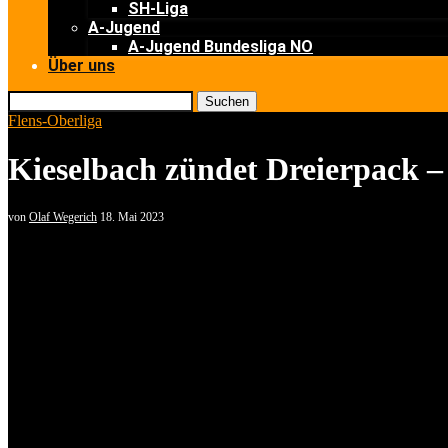
SH-Liga
A-Jugend
A-Jugend Bundesliga NO
Über uns
Suchen
Flens-Oberliga
Kieselbach zündet Dreierpack –
von
Olaf Wegerich
18. Mai 2023