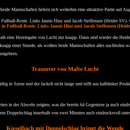
 beide Mannschaften liefern sich weiterhin eine attraktive Partie auf A
in Fußball-Rente. Links Jannis Hinz und Jacob Steffensen (Heide
bath eine Hereingabe von Lucht nur knapp. Dann sind wieder die Heider
napp einer Stunde, als wollten beide Mannschaften alles nachholen wa
astgebern.
Traumtor von Malte Lucht
tig in Szene und der fackelt nicht lange und trifft aus halblinker Posit
n in der Abwehr zeigten, was die bereits 64 Gegentore ja auch eindruc
m Doppelschlag innerhalb von zwei Minuten auch eindrucksvoll unter 
Kieselbach mit Doppelschlag bringt die Wende