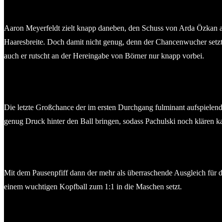
Aaron Meyerfeldt zielt knapp daneben, den Schuss von Arda Özkan au
Haaresbreite. Doch damit nicht genug, denn der Chancenwucher setzt s
auch er rutscht an der Hereingabe von Börner nur knapp vorbei.
Die letzte Großchance der im ersten Durchgang fulminant aufspielen
genug Druck hinter den Ball bringen, sodass Pachulski noch klären k
Mit dem Pausenpfiff dann der mehr als überraschende Ausgleich für di
einem wuchtigen Kopfball zum 1:1 in die Maschen setzt.