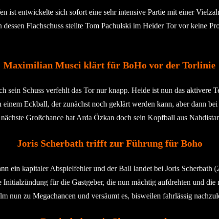
ist entwickelte sich sofort eine sehr intensive Partie mit einer Viel
h dessen Flachschuss stellte Tom Pachulski im Heider Tor vor keine Pr
Maximilian Musci klärt für BoHo vor der Torlinie
ch sein Schuss verfehlt das Tor nur knapp. Heide ist nun das aktivere 
h einem Eckball, der zunächst noch geklärt werden kann, aber dann bei D
 nächste Großchance hat Arda Özkan doch sein Kopfball aus Nahdistanz
Joris Scherbath trifft zur Führung für Boho
n ein kapitaler Abspielfehler und der Ball landet bei Joris Scherbath (
e Initialzündung für die Gastgeber, die nun mächtig aufdrehten und die
olm nun zu Megachancen und versäumt es, bisweilen fahrlässig nachzul