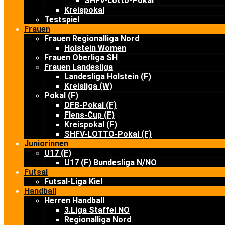
SHFV-Lotto-Pokal
Kreispokal
Testspiel
Frauen
Frauen Regionalliga Nord
Holstein Women
Frauen Oberliga SH
Frauen Landesliga
Landesliga Holstein (F)
Kreisliga (W)
Pokal (F)
DFB-Pokal (F)
Flens-Cup (F)
Kreispokal (F)
SHFV-LOTTO-Pokal (F)
Juniorinnen
U17 (F)
U17 (F) Bundesliga N/NO
Futsal
Futsal-Liga Kiel
Handball
Herren Handball
3.Liga Staffel NO
Regionalliga Nord