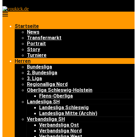
Startseite
News
Transfermarkt
Portrait
Story
Turniere
Herren
Bundesliga
2. Bundesliga
3. Liga
Regionalliga Nord
Oberliga Schleswig-Holstein
Flens-Oberliga
Landesliga SH
Landesliga Schleswig
Landesliga Mitte (Archiv)
Verbandsliga SH
Verbandsliga Ost
Verbandsliga Nord
Verbandsliga West