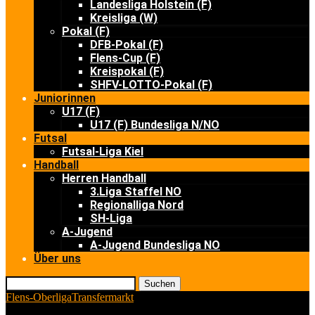
Landesliga Holstein (F)
Kreisliga (W)
Pokal (F)
DFB-Pokal (F)
Flens-Cup (F)
Kreispokal (F)
SHFV-LOTTO-Pokal (F)
Juniorinnen
U17 (F)
U17 (F) Bundesliga N/NO
Futsal
Futsal-Liga Kiel
Handball
Herren Handball
3.Liga Staffel NO
Regionalliga Nord
SH-Liga
A-Jugend
A-Jugend Bundesliga NO
Über uns
Suchen
Flens-Oberliga
Transfermarkt