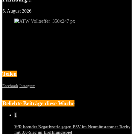
5. August 2026
Teilen
Facebook
Instagram
Beliebte Beiträge diese Woche
1
VfR beendet Negativserie gegen PSV im Neumünsteraner Derby
mit 3:0-Sieg im Eröffnungsspiel