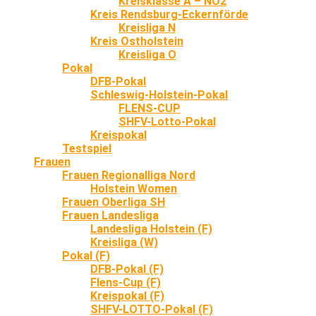
Kreisklasse A – NO2
Kreis Rendsburg-Eckernförde
Kreisliga N
Kreis Ostholstein
Kreisliga O
Pokal
DFB-Pokal
Schleswig-Holstein-Pokal
FLENS-CUP
SHFV-Lotto-Pokal
Kreispokal
Testspiel
Frauen
Frauen Regionalliga Nord
Holstein Women
Frauen Oberliga SH
Frauen Landesliga
Landesliga Holstein (F)
Kreisliga (W)
Pokal (F)
DFB-Pokal (F)
Flens-Cup (F)
Kreispokal (F)
SHFV-LOTTO-Pokal (F)