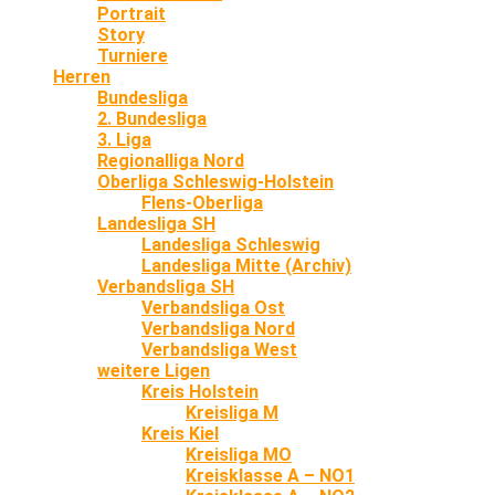
Portrait
Story
Turniere
Herren
Bundesliga
2. Bundesliga
3. Liga
Regionalliga Nord
Oberliga Schleswig-Holstein
Flens-Oberliga
Landesliga SH
Landesliga Schleswig
Landesliga Mitte (Archiv)
Verbandsliga SH
Verbandsliga Ost
Verbandsliga Nord
Verbandsliga West
weitere Ligen
Kreis Holstein
Kreisliga M
Kreis Kiel
Kreisliga MO
Kreisklasse A – NO1