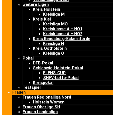
weitere Ligen
Kreis Holstein
Kreisliga M
Kreis Kiel
Kreisliga MO
Kreisklasse A – NO1
Kreisklasse A – NO2
Kreis Rendsburg-Eckernförde
Kreisliga N
Kreis Ostholstein
Kreisliga O
Pokal
DFB-Pokal
Schleswig-Holstein-Pokal
FLENS-CUP
SHFV-Lotto-Pokal
Kreispokal
Testspiel
Frauen
Frauen Regionalliga Nord
Holstein Women
Frauen Oberliga SH
Frauen Landesliga