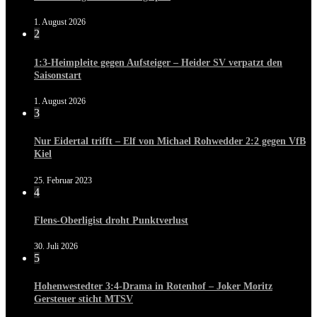
1. August 2026
2
1:3-Heimpleite gegen Aufsteiger – Heider SV verpatzt den
Saisonstart
1. August 2026
3
Nur Eidertal trifft – Elf von Michael Rohwedder 2:2 gegen VfB
Kiel
25. Februar 2023
4
Flens-Oberligist droht Punktverlust
30. Juli 2026
5
Hohenwestedter 3:4-Drama in Rotenhof – Joker Moritz
Gersteuer sticht MTSV