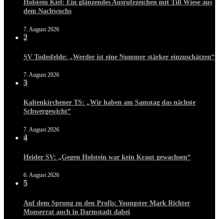
Holstein Kiel: Ein glänzendes Ausrufezeichen mit Till Wiese aus
dem Nachwuchs
7. August 2026
2
SV Todesfelde: „Werder ist eine Nummer stärker einzuschätzen“
7. August 2026
3
Kaltenkirchener TS: „Wir haben am Samstag das nächste
Schwergewicht“
7. August 2026
4
Heider SV: „Gegen Holstein war kein Kraut gewachsen“
6. August 2026
5
Auf dem Sprung zu den Profis: Youngster Mark Richter
Monserrat auch in Darmstadt dabei