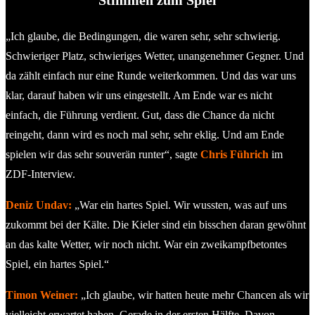
Stimmen zum Spiel
„Ich glaube, die Bedingungen, die waren sehr, sehr schwierig.
Schwieriger Platz, schwieriges Wetter, unangenehmer Gegner. Und
da zählt einfach nur eine Runde weiterkommen. Und das war uns
klar, darauf haben wir uns eingestellt. Am Ende war es nicht
einfach, die Führung verdient. Gut, dass die Chance da nicht
reingeht, dann wird es noch mal sehr, sehr eklig. Und am Ende
spielen wir das sehr souverän runter“, sagte
Chris Führich
im
ZDF-Interview.
Deniz Undav:
„War ein hartes Spiel. Wir wussten, was auf uns
zukommt bei der Kälte. Die Kieler sind ein bisschen daran gewöhnt
an das kalte Wetter, wir noch nicht. War ein zweikampfbetontes
Spiel, ein hartes Spiel.“
Timon Weiner:
„Ich glaube, wir hatten heute mehr Chancen als wir
vielleicht erwartet haben. Gerade in der ersten Hälfte. Davon