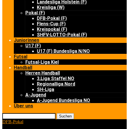
Landesliga Holstein (F)
Kreisliga (W)
Pokal (F)
DFB-Pokal (F)
Flens-Cup (F)
Kreispokal (F)
SHFV-LOTTO-Pokal (F)
Juniorinnen
U17 (F)
U17 (F) Bundesliga N/NO
Futsal
Futsal-Liga Kiel
Handball
Herren Handball
3.Liga Staffel NO
Regionalliga Nord
SH-Liga
A-Jugend
A-Jugend Bundesliga NO
Über uns
Suchen
DFB-Pokal