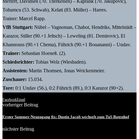
Meffert, Davidsen (70. Therkelsen) – Kapralik (70. Jakupovic),
Tohumcu (53. Schwab), Kelati (83. Müller) – Harres.
Trainer: Marcel Rapp.
VfB Stuttgart:
Nübel – Vagnoman, Chabot, Hendriks, Mittelstädt –
Karazor, Stiller (90.+1 Jeltsch) – Leweling (81. Demirovic), El
Khannouss (90.+1 Chema), Führich (90.+1 Bouananni) – Undav.
Trainer:
Sebastian Hoeneß. (2).
Schiedsrichter:
Tobias Welz (Wiesbaden).
Assistenten:
Martin Thomsen, Jonas Weickenmeier.
Zuschauer:
15.034.
Tore:
0:1 Undav (56.), 0:2 Führich (89.), 0:3 Karazor (90+2).
Facebook
Email
vorheriger Beitrag
Erster Sommer-Neuzugang fix: Dustin Jacob wechselt zum TuS Rotenhof
nächster Beitrag