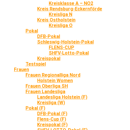
Kreisklasse A – NO2
Kreis Rendsburg-Eckernförde
Kreisliga N
Kreis Ostholstein
Kreisliga O
Pokal
DFB-Pokal
Schleswig-Holstein-Pokal
FLENS-CUP
SHFV-Lotto-Pokal
Kreispokal
Testspiel
Frauen
Frauen Regionalliga Nord
Holstein Women
Frauen Oberliga SH
Frauen Landesliga
Landesliga Holstein (F)
Kreisliga (W)
Pokal (F)
DFB-Pokal (F)
Flens-Cup (F)
Kreispokal (F)