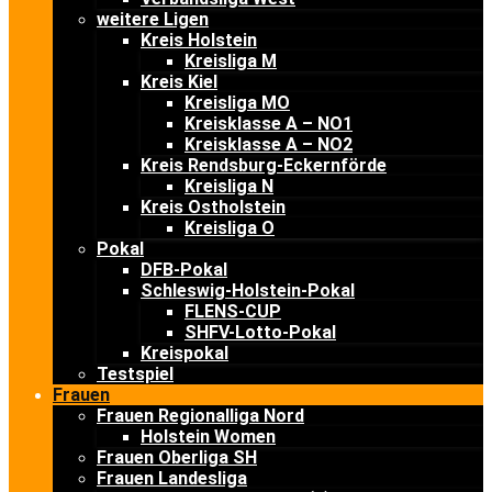
weitere Ligen
Kreis Holstein
Kreisliga M
Kreis Kiel
Kreisliga MO
Kreisklasse A – NO1
Kreisklasse A – NO2
Kreis Rendsburg-Eckernförde
Kreisliga N
Kreis Ostholstein
Kreisliga O
Pokal
DFB-Pokal
Schleswig-Holstein-Pokal
FLENS-CUP
SHFV-Lotto-Pokal
Kreispokal
Testspiel
Frauen
Frauen Regionalliga Nord
Holstein Women
Frauen Oberliga SH
Frauen Landesliga