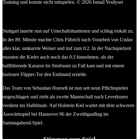
Eine Verletzung beim Training von Kapitän Steven Skrzybski
(Holstein Kiel) verhinderte einen Einsatz gegen Stuttgart. ©
2026 Ismail Yesilyurt
Stuttgart lauerte nun auf Umschaltsituationen und schlug eiskalt zu.
In der 89. Minute machte Chris Führich nach Vorarbeit von Undav
alles klar, umkurvte Weiner und traf zum 0:2. In der Nachspielzeit
mussten die Kieler auch noch das 0:3 hinnehmen, als der
ballführende Karazor im Strafraum zu Fall kam und mit einem
kuriosen Flipper-Tor den Endstand erzielte.
Das Team von Sebastian Hoeneß ist nun seit neun Pflichtspielen
ungeschlagen und zieht als zweite Mannschaft nach Leverkusen
verdient ins Halbfinale. Auf Holstein Kiel wartet mit dem schweren
Auswärtsspiel bei Hannover 96 der Zweitligaalltag im
Samstagabend-Spiel.