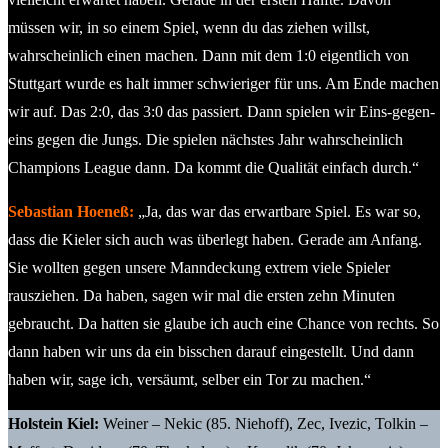
müssen wir, in so einem Spiel, wenn du das ziehen willst,
wahrscheinlich einen machen. Dann mit dem 1:0 eigentlich von
Stuttgart wurde es halt immer schwieriger für uns. Am Ende machen
wir auf. Das 2:0, das 3:0 das passiert. Dann spielen wir Eins-gegen-
eins gegen die Jungs. Die spielen nächstes Jahr wahrscheinlich
Champions League dann. Da kommt die Qualität einfach durch.“
Sebastian Hoeneß:
„Ja, das war das erwartbare Spiel. Es war so,
dass die Kieler sich auch was überlegt haben. Gerade am Anfang.
Sie wollten gegen unsere Manndeckung extrem viele Spieler
rausziehen. Da haben, sagen wir mal die ersten zehn Minuten
gebraucht. Da hatten sie glaube ich auch eine Chance von rechts. So
dann haben wir uns da ein bisschen darauf eingestellt. Und dann
haben wir, sage ich, versäumt, selber ein Tor zu machen.“
Holstein Kiel:
Weiner – Nekic (85. Niehoff), Zec, Ivezic, Tolkin –