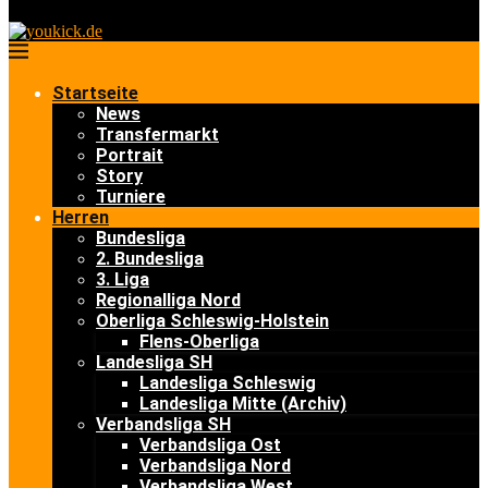
Startseite
News
Transfermarkt
Portrait
Story
Turniere
Herren
Bundesliga
2. Bundesliga
3. Liga
Regionalliga Nord
Oberliga Schleswig-Holstein
Flens-Oberliga
Landesliga SH
Landesliga Schleswig
Landesliga Mitte (Archiv)
Verbandsliga SH
Verbandsliga Ost
Verbandsliga Nord
Verbandsliga West