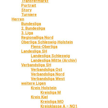
Transfermarkt
Portrait
Story
Turniere
Herren
Bundesliga
2. Bundesliga
3. Liga
Regionalliga Nord
Oberliga Schleswig-Holstein
Flens-Oberliga
Landesliga SH
Landesliga Schleswig
Landesliga Mitte (Archiv)
Verbandsliga SH
Verbandsliga Ost
Verbandsliga Nord
Verbandsliga West
weitere Ligen
Kreis Holstein
Kreisliga M
Kreis Kiel
Kreisliga MO
Kreisklasse A – NO1