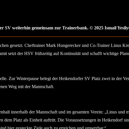
r SV weiterhin gemeinsam zur Trainerbank. © 2025 Ismail Yesily
chen gesetzt. Cheftrainer Mark Hungerecker und Co-Trainer Linus Kreb
it setzt der HSV frühzeitig auf Kontinuität und schafft wichtige Plan
abelle. Zur Winterpause belegt der Heikendorfer SV Platz zwei in der 
genen Weg mit der Mannschaft.
nhalt innerhalb der Mannschaft und im gesamten Verein: „Linus und m
em Platz als Einheit auftritt. Die Voraussetzungen in Heikendorf sind
ind hier gesteckte Ziele auch zu erreichen und umsetzbar.“