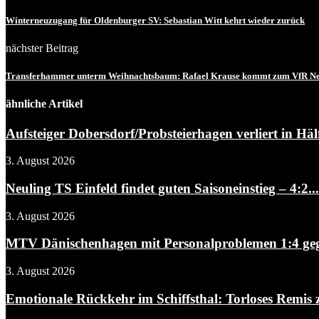
Winterneuzugang für Oldenburger SV: Sebastian Witt kehrt wieder zurück
nächster Beitrag
Transferhammer unterm Weihnachtsbaum: Rafael Krause kommt zum VfR N
ähnliche Artikel
Aufsteiger Dobersdorf/Probsteierhagen verliert in Hälf
3. August 2026
Neuling TS Einfeld findet guten Saisoneinstieg – 4:2...
3. August 2026
MTV Dänischenhagen mit Personalproblemen 1:4 gegen
3. August 2026
Emotionale Rückkehr im Schiffsthal: Torloses Remis 