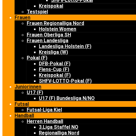
SHFV-Lotto-Pokal
Kreispokal
Testspiel
Frauen
Frauen Regionalliga Nord
Holstein Women
Frauen Oberliga SH
Frauen Landesliga
Landesliga Holstein (F)
Kreisliga (W)
Pokal (F)
DFB-Pokal (F)
Flens-Cup (F)
Kreispokal (F)
SHFV-LOTTO-Pokal (F)
Juniorinnen
U17 (F)
U17 (F) Bundesliga N/NO
Futsal
Futsal-Liga Kiel
Handball
Herren Handball
3.Liga Staffel NO
Regionalliga Nord