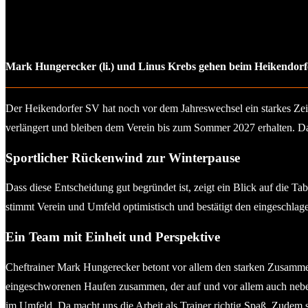
Mark Hungerecker (li.) und Linus Krebs gehen beim Heikendorfe
Der Heikendorfer SV hat noch vor dem Jahreswechsel ein starkes Zei
verlängert und bleiben dem Verein bis zum Sommer 2027 erhalten. Dam
Sportlicher Rückenwind zur Winterpause
Dass diese Entscheidung gut begründet ist, zeigt ein Blick auf die T
stimmt Verein und Umfeld optimistisch und bestätigt den eingeschla
Ein Team mit Einheit und Perspektive
Cheftrainer Mark Hungerecker betont vor allem den starken Zusamme
eingeschworenen Haufen zusammen, der auf und vor allem auch neben d
im Umfeld. Da macht uns die Arbeit als Trainer richtig Spaß. Zudem s