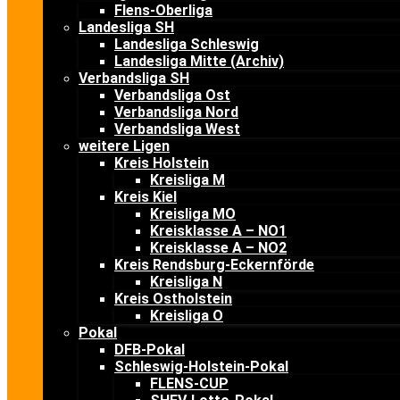
Flens-Oberliga
Landesliga SH
Landesliga Schleswig
Landesliga Mitte (Archiv)
Verbandsliga SH
Verbandsliga Ost
Verbandsliga Nord
Verbandsliga West
weitere Ligen
Kreis Holstein
Kreisliga M
Kreis Kiel
Kreisliga MO
Kreisklasse A – NO1
Kreisklasse A – NO2
Kreis Rendsburg-Eckernförde
Kreisliga N
Kreis Ostholstein
Kreisliga O
Pokal
DFB-Pokal
Schleswig-Holstein-Pokal
FLENS-CUP