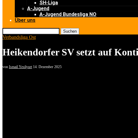
SH-Liga
A-Jugend
A-Jugend Bundesliga NO
Über uns
Suchen
Verbandsliga Ost
Heikendorfer SV setzt auf Konti
von
Ismail Yesilyurt
14. Dezember 2025