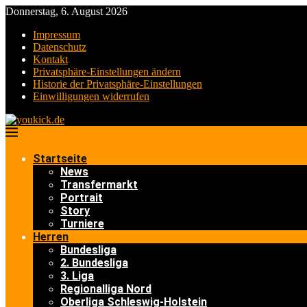
Donnerstag, 6. August 2026
Impressum
Datenschutz
Kontakt
Privatsphäre-Einstellungen ändern
Historie der Privatsphäre-Einstellungen
Einwilligungen widerrufen
Startseite
News
Transfermarkt
Portrait
Story
Turniere
Herren
Bundesliga
2. Bundesliga
3. Liga
Regionalliga Nord
Oberliga Schleswig-Holstein