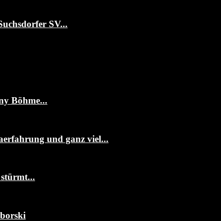
Suchsdorfer SV...
ny Böhme...
erfahrung und ganz viel...
stürmt...
mborski