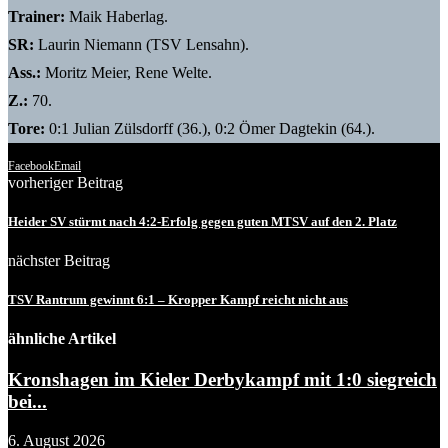
Trainer:
Maik Haberlag.
SR:
Laurin Niemann (TSV Lensahn).
Ass.:
Moritz Meier, Rene Welte.
Z.:
70.
Tore:
0:1 Julian Zülsdorff (36.), 0:2 Ömer Dagtekin (64.).
Facebook
Email
vorheriger Beitrag
Heider SV stürmt nach 4:2-Erfolg gegen guten MTSV auf den 2. Platz
nächster Beitrag
TSV Rantrum gewinnt 6:1 – Kropper Kampf reicht nicht aus
ähnliche Artikel
Kronshagen im Kieler Derbykampf mit 1:0 siegreich
bei...
6. August 2026