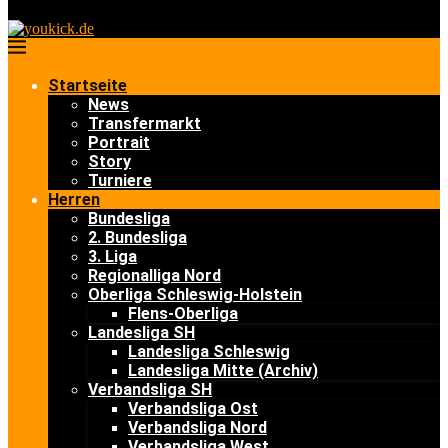
Startseite
News
Transfermarkt
Portrait
Story
Turniere
Herren
Bundesliga
2. Bundesliga
3. Liga
Regionalliga Nord
Oberliga Schleswig-Holstein
Flens-Oberliga
Landesliga SH
Landesliga Schleswig
Landesliga Mitte (Archiv)
Verbandsliga SH
Verbandsliga Ost
Verbandsliga Nord
Verbandsliga West