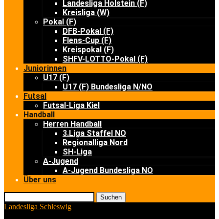
Landesliga Holstein (F)
Kreisliga (W)
Pokal (F)
DFB-Pokal (F)
Flens-Cup (F)
Kreispokal (F)
SHFV-LOTTO-Pokal (F)
Juniorinnen
U17 (F)
U17 (F) Bundesliga N/NO
Futsal
Futsal-Liga Kiel
Handball
Herren Handball
3.Liga Staffel NO
Regionalliga Nord
SH-Liga
A-Jugend
A-Jugend Bundesliga NO
Über uns
Suchen
Landesliga Schleswig