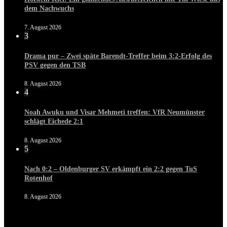
dem Nachwuchs
7. August 2026
3
Drama pur – Zwei späte Barendt-Treffer beim 3:2-Erfolg des
PSV gegen den TSB
8. August 2026
4
Noah Awuku und Visar Mehmeti treffen: VfR Neumünster
schlägt Eichede 2:1
8. August 2026
5
Nach 0:2 – Oldenburger SV erkämpft ein 2:2 gegen TuS
Rotenhof
8. August 2026