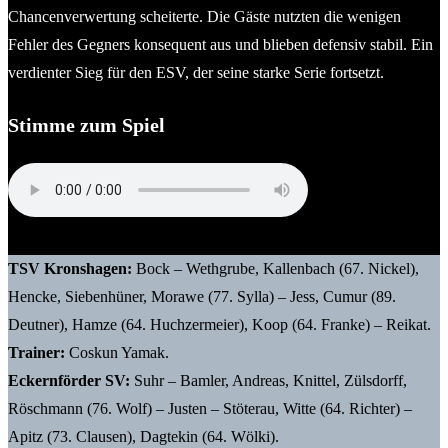
Chancenverwertung scheiterte. Die Gäste nutzten die wenigen
Fehler des Gegners konsequent aus und blieben defensiv stabil. Ein
verdienter Sieg für den ESV, der seine starke Serie fortsetzt.
Stimme zum Spiel
Coskun Yamak (Trainer TSV Kronshagen)
TSV Kronshagen:
Bock – Wethgrube, Kallenbach (67. Nickel),
Hencke, Siebenhüner, Morawe (77. Sylla) – Jess, Cumur (89.
Deutner), Hamze (64. Huchzermeier), Koop (64. Franke) – Reikat.
Trainer:
Coskun Yamak.
Eckernförder SV:
Suhr – Bamler, Andreas, Knittel, Zülsdorff,
Röschmann (76. Wolf) – Justen – Stöterau, Witte (64. Richter) –
Apitz (73. Clausen), Dagtekin (64. Wölki).