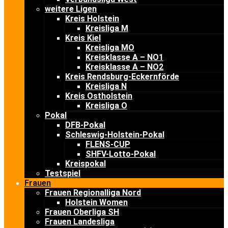
weitere Ligen
Kreis Holstein
Kreisliga M
Kreis Kiel
Kreisliga MO
Kreisklasse A – NO1
Kreisklasse A – NO2
Kreis Rendsburg-Eckernförde
Kreisliga N
Kreis Ostholstein
Kreisliga O
Pokal
DFB-Pokal
Schleswig-Holstein-Pokal
FLENS-CUP
SHFV-Lotto-Pokal
Kreispokal
Testspiel
Frauen
Frauen Regionalliga Nord
Holstein Women
Frauen Oberliga SH
Frauen Landesliga