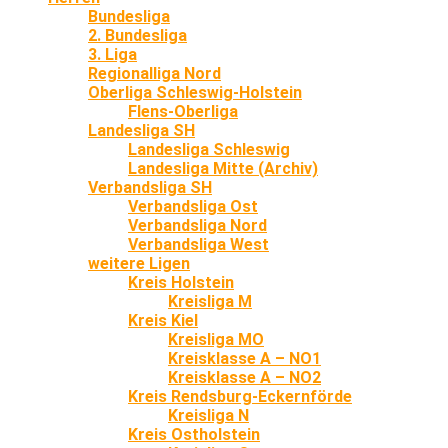
Bundesliga
2. Bundesliga
3. Liga
Regionalliga Nord
Oberliga Schleswig-Holstein
Flens-Oberliga
Landesliga SH
Landesliga Schleswig
Landesliga Mitte (Archiv)
Verbandsliga SH
Verbandsliga Ost
Verbandsliga Nord
Verbandsliga West
weitere Ligen
Kreis Holstein
Kreisliga M
Kreis Kiel
Kreisliga MO
Kreisklasse A – NO1
Kreisklasse A – NO2
Kreis Rendsburg-Eckernförde
Kreisliga N
Kreis Ostholstein