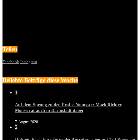
Teilen
Facebook
Instagram
Beliebte Beiträge diese Woche
1
Auf dem Sprung zu den Profis: Youngster Mark Richter
Monserrat auch in Darmstadt dabei
7. August 2026
2
Holstein Kiel: Ein glänzendes Ausrufezeichen mit Till Wiese aus