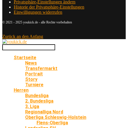
Privatsphäre-Einstellungen ändern
Historie der Privatsphäre-Einstellungen
Einwilligungen widerrufen
© 2021 - 2025 youkick.de - alle Rechte vorbehalten
Zurück an den Anfang
Startseite
News
Transfermarkt
Portrait
Story
Turniere
Herren
Bundesliga
2. Bundesliga
3. Liga
Regionalliga Nord
Oberliga Schleswig-Holstein
Flens-Oberliga