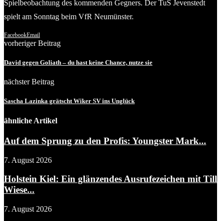
Spielbeobachtung des kommenden Gegners. Der TuS Jevenstedt
spielt am Sonntag beim VfR Neumünster.
Facebook
Email
vorheriger Beitrag
David gegen Goliath – du hast keine Chance, nutze sie
nächster Beitrag
Sascha Lazinka grätscht Wiker SV ins Unglück
ähnliche Artikel
Auf dem Sprung zu den Profis: Youngster Mark...
7. August 2026
Holstein Kiel: Ein glänzendes Ausrufezeichen mit Till
Wiese...
7. August 2026