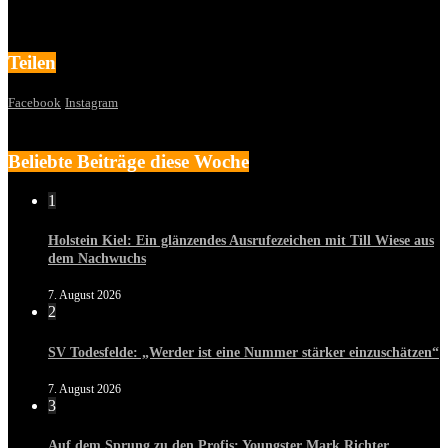
Teilen
Facebook
Instagram
Beliebte Beiträge diese Woche
1
Holstein Kiel: Ein glänzendes Ausrufezeichen mit Till Wiese aus
dem Nachwuchs
7. August 2026
2
SV Todesfelde: „Werder ist eine Nummer stärker einzuschätzen“
7. August 2026
3
Auf dem Sprung zu den Profis: Youngster Mark Richter