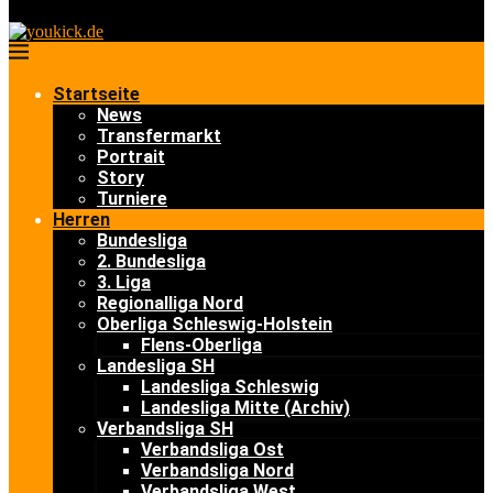
Startseite
News
Transfermarkt
Portrait
Story
Turniere
Herren
Bundesliga
2. Bundesliga
3. Liga
Regionalliga Nord
Oberliga Schleswig-Holstein
Flens-Oberliga
Landesliga SH
Landesliga Schleswig
Landesliga Mitte (Archiv)
Verbandsliga SH
Verbandsliga Ost
Verbandsliga Nord
Verbandsliga West