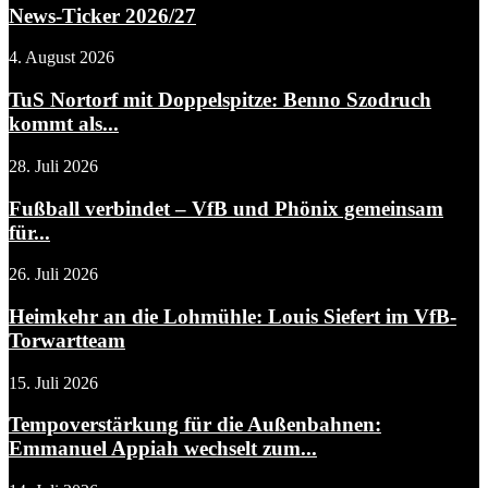
News-Ticker 2026/27
4. August 2026
TuS Nortorf mit Doppelspitze: Benno Szodruch
kommt als...
28. Juli 2026
Fußball verbindet – VfB und Phönix gemeinsam
für...
26. Juli 2026
Heimkehr an die Lohmühle: Louis Siefert im VfB-
Torwartteam
15. Juli 2026
Tempoverstärkung für die Außenbahnen:
Emmanuel Appiah wechselt zum...