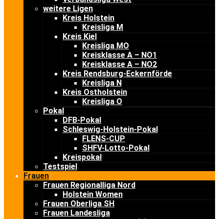
weitere Ligen
Kreis Holstein
Kreisliga M
Kreis Kiel
Kreisliga MO
Kreisklasse A – NO1
Kreisklasse A – NO2
Kreis Rendsburg-Eckernförde
Kreisliga N
Kreis Ostholstein
Kreisliga O
Pokal
DFB-Pokal
Schleswig-Holstein-Pokal
FLENS-CUP
SHFV-Lotto-Pokal
Kreispokal
Testspiel
Frauen
Frauen Regionalliga Nord
Holstein Women
Frauen Oberliga SH
Frauen Landesliga