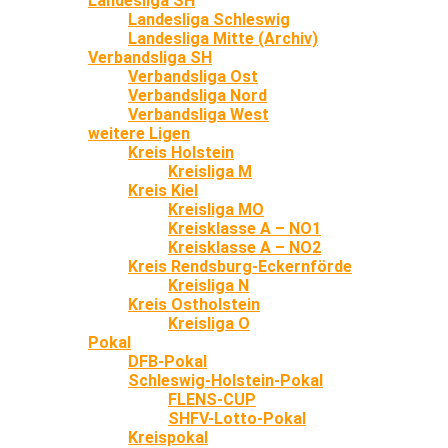
Landesliga SH
Landesliga Schleswig
Landesliga Mitte (Archiv)
Verbandsliga SH
Verbandsliga Ost
Verbandsliga Nord
Verbandsliga West
weitere Ligen
Kreis Holstein
Kreisliga M
Kreis Kiel
Kreisliga MO
Kreisklasse A – NO1
Kreisklasse A – NO2
Kreis Rendsburg-Eckernförde
Kreisliga N
Kreis Ostholstein
Kreisliga O
Pokal
DFB-Pokal
Schleswig-Holstein-Pokal
FLENS-CUP
SHFV-Lotto-Pokal
Kreispokal