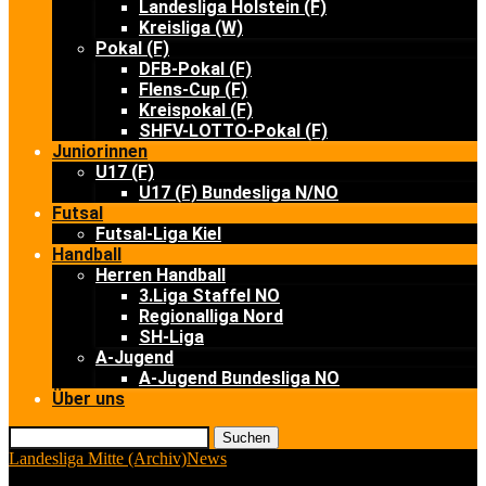
Landesliga Holstein (F)
Kreisliga (W)
Pokal (F)
DFB-Pokal (F)
Flens-Cup (F)
Kreispokal (F)
SHFV-LOTTO-Pokal (F)
Juniorinnen
U17 (F)
U17 (F) Bundesliga N/NO
Futsal
Futsal-Liga Kiel
Handball
Herren Handball
3.Liga Staffel NO
Regionalliga Nord
SH-Liga
A-Jugend
A-Jugend Bundesliga NO
Über uns
Suchen
Landesliga Mitte (Archiv)
News