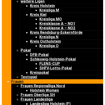
weitere Ligen
Kreis Holstein
Kreisliga M
Kreis Kiel
Kreisliga MO
Kreisklasse A – NO1
Kreisklasse A – NO2
Kreis Rendsburg-Eckernförde
Kreisliga N
Kreis Ostholstein
Kreisliga O
Pokal
DFB-Pokal
Schleswig-Holstein-Pokal
FLENS-CUP
SHFV-Lotto-Pokal
Kreispokal
Testspiel
Frauen
Frauen Regionalliga Nord
Holstein Women
Frauen Oberliga SH
Frauen Landesliga
Landesliga Holstein (F)