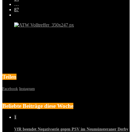
…
87
Teilen
Facebook
Instagram
Beliebte Beiträge diese Woche
1
VfR beendet Negativserie gegen PSV im Neumünsteraner Derby