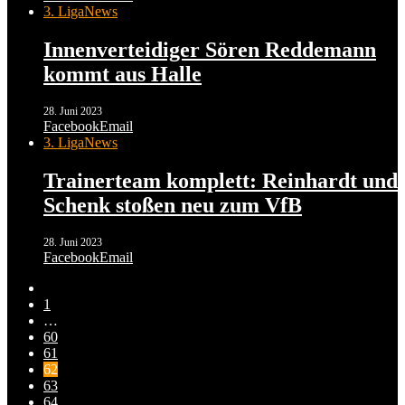
3. Liga
News
Innenverteidiger Sören Reddemann
kommt aus Halle
28. Juni 2023
Facebook
Email
3. Liga
News
Trainerteam komplett: Reinhardt und
Schenk stoßen neu zum VfB
28. Juni 2023
Facebook
Email
1
…
60
61
62
63
64