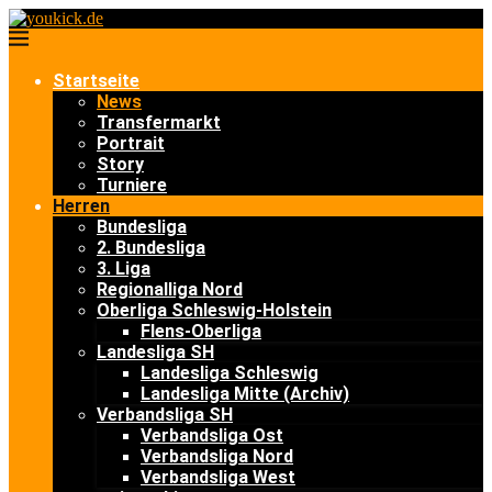
Startseite
News
Transfermarkt
Portrait
Story
Turniere
Herren
Bundesliga
2. Bundesliga
3. Liga
Regionalliga Nord
Oberliga Schleswig-Holstein
Flens-Oberliga
Landesliga SH
Landesliga Schleswig
Landesliga Mitte (Archiv)
Verbandsliga SH
Verbandsliga Ost
Verbandsliga Nord
Verbandsliga West