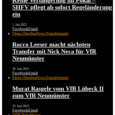
Keine Verlängerung im Pokal –
SHFV pflegt ab sofort Regeländerung
ein
1. Juli 2023
Facebook
Email
Flens-Oberliga
News
Transfermarkt
Rocco Leeser macht nächsten
Transfer mit Nick Neca für VfR
Neumünster
30. Juni 2023
Facebook
Email
Flens-Oberliga
News
Transfermarkt
Murat Rasgele vom VfB Lübeck II
zum VfR Neumünster
29. Juni 2023
Facebook
Email
DFB-Pokal
News