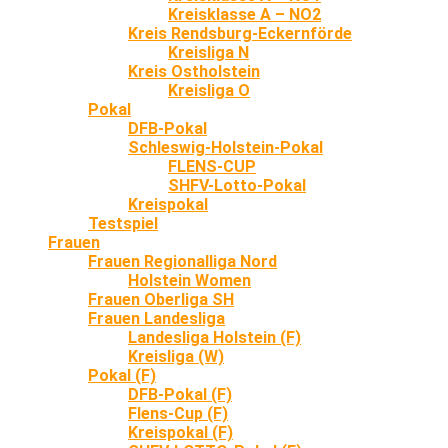
Kreisklasse A – NO2
Kreis Rendsburg-Eckernförde
Kreisliga N
Kreis Ostholstein
Kreisliga O
Pokal
DFB-Pokal
Schleswig-Holstein-Pokal
FLENS-CUP
SHFV-Lotto-Pokal
Kreispokal
Testspiel
Frauen
Frauen Regionalliga Nord
Holstein Women
Frauen Oberliga SH
Frauen Landesliga
Landesliga Holstein (F)
Kreisliga (W)
Pokal (F)
DFB-Pokal (F)
Flens-Cup (F)
Kreispokal (F)