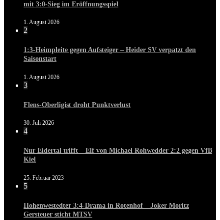
mit 3:0-Sieg im Eröffnungsspiel
1. August 2026
2
1:3-Heimpleite gegen Aufsteiger – Heider SV verpatzt den
Saisonstart
1. August 2026
3
Flens-Oberligist droht Punktverlust
30. Juli 2026
4
Nur Eidertal trifft – Elf von Michael Rohwedder 2:2 gegen VfB
Kiel
25. Februar 2023
5
Hohenwestedter 3:4-Drama in Rotenhof – Joker Moritz
Gersteuer sticht MTSV