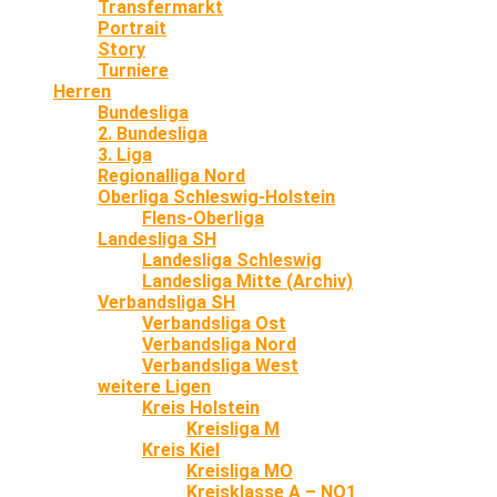
Transfermarkt
Portrait
Story
Turniere
Herren
Bundesliga
2. Bundesliga
3. Liga
Regionalliga Nord
Oberliga Schleswig-Holstein
Flens-Oberliga
Landesliga SH
Landesliga Schleswig
Landesliga Mitte (Archiv)
Verbandsliga SH
Verbandsliga Ost
Verbandsliga Nord
Verbandsliga West
weitere Ligen
Kreis Holstein
Kreisliga M
Kreis Kiel
Kreisliga MO
Kreisklasse A – NO1