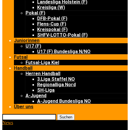
Landesliga Holstein (F)
Kreisliga (W)
Pokal (F)
DFB-Pokal (F)
Flens-Cup (F)
Kreispokal (F)
SHFV-LOTTO-Pokal (F)
Juniorinnen
U17 (F)
U17 (F) Bundesliga N/NO
Futsal
Futsal-Liga Kiel
Handball
Herren Handball
3.Liga Staffel NO
Regionalliga Nord
SH-Liga
A-Jugend
A-Jugend Bundesliga NO
Über uns
Suchen
News