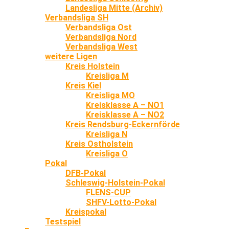
Landesliga Mitte (Archiv)
Verbandsliga SH
Verbandsliga Ost
Verbandsliga Nord
Verbandsliga West
weitere Ligen
Kreis Holstein
Kreisliga M
Kreis Kiel
Kreisliga MO
Kreisklasse A – NO1
Kreisklasse A – NO2
Kreis Rendsburg-Eckernförde
Kreisliga N
Kreis Ostholstein
Kreisliga O
Pokal
DFB-Pokal
Schleswig-Holstein-Pokal
FLENS-CUP
SHFV-Lotto-Pokal
Kreispokal
Testspiel