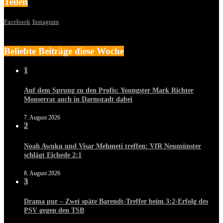
Teilen
Facebook
Instagram
Beliebte Beiträge diese Woche
1
Auf dem Sprung zu den Profis: Youngster Mark Richter
Monserrat auch in Darmstadt dabei
7. August 2026
2
Noah Awuku und Visar Mehmeti treffen: VfR Neumünster
schlägt Eichede 2:1
8. August 2026
3
Drama pur – Zwei späte Barendt-Treffer beim 3:2-Erfolg des
PSV gegen den TSB