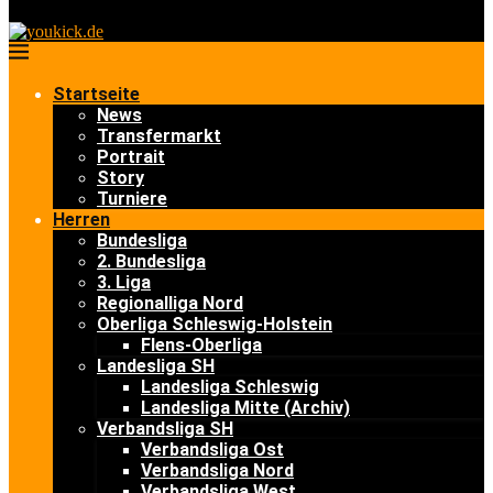
Startseite
News
Transfermarkt
Portrait
Story
Turniere
Herren
Bundesliga
2. Bundesliga
3. Liga
Regionalliga Nord
Oberliga Schleswig-Holstein
Flens-Oberliga
Landesliga SH
Landesliga Schleswig
Landesliga Mitte (Archiv)
Verbandsliga SH
Verbandsliga Ost
Verbandsliga Nord
Verbandsliga West