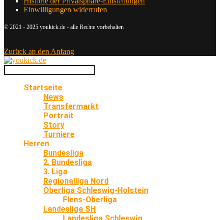
Historie der Privatsphäre-Einstellungen
Einwilligungen widerrufen
© 2021 - 2025 youkick.de - alle Rechte vorbehalten
Zurück an den Anfang
Startseite
News
Transfermarkt
Portrait
Story
Turniere
Herren
Bundesliga
2. Bundesliga
3. Liga
Regionalliga Nord
Oberliga Schleswig-Holstein
Flens-Oberliga
Landesliga SH
Landesliga Schleswig