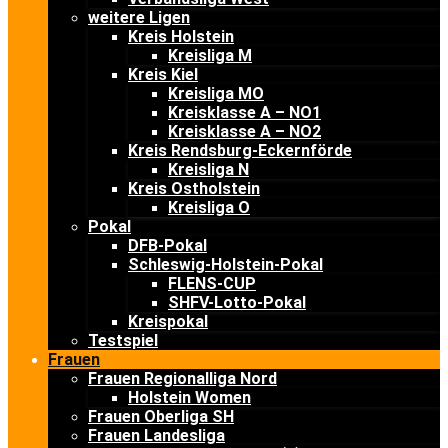
weitere Ligen
Kreis Holstein
Kreisliga M
Kreis Kiel
Kreisliga MO
Kreisklasse A – NO1
Kreisklasse A – NO2
Kreis Rendsburg-Eckernförde
Kreisliga N
Kreis Ostholstein
Kreisliga O
Pokal
DFB-Pokal
Schleswig-Holstein-Pokal
FLENS-CUP
SHFV-Lotto-Pokal
Kreispokal
Testspiel
Frauen
Frauen Regionalliga Nord
Holstein Women
Frauen Oberliga SH
Frauen Landesliga