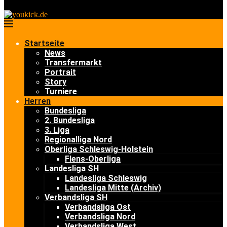
Startseite
News
Transfermarkt
Portrait
Story
Turniere
Herren
Bundesliga
2. Bundesliga
3. Liga
Regionalliga Nord
Oberliga Schleswig-Holstein
Flens-Oberliga
Landesliga SH
Landesliga Schleswig
Landesliga Mitte (Archiv)
Verbandsliga SH
Verbandsliga Ost
Verbandsliga Nord
Verbandsliga West