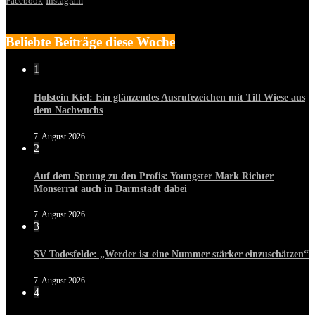
Facebook
Instagram
Beliebte Beiträge diese Woche
1
Holstein Kiel: Ein glänzendes Ausrufezeichen mit Till Wiese aus
dem Nachwuchs
7. August 2026
2
Auf dem Sprung zu den Profis: Youngster Mark Richter
Monserrat auch in Darmstadt dabei
7. August 2026
3
SV Todesfelde: „Werder ist eine Nummer stärker einzuschätzen“
7. August 2026
4