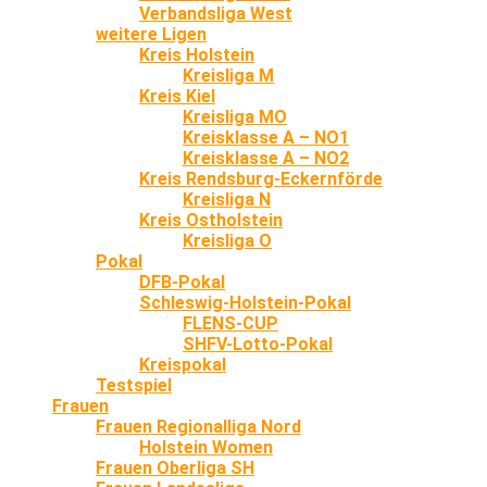
Verbandsliga West
weitere Ligen
Kreis Holstein
Kreisliga M
Kreis Kiel
Kreisliga MO
Kreisklasse A – NO1
Kreisklasse A – NO2
Kreis Rendsburg-Eckernförde
Kreisliga N
Kreis Ostholstein
Kreisliga O
Pokal
DFB-Pokal
Schleswig-Holstein-Pokal
FLENS-CUP
SHFV-Lotto-Pokal
Kreispokal
Testspiel
Frauen
Frauen Regionalliga Nord
Holstein Women
Frauen Oberliga SH