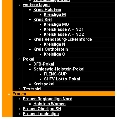
weitere Ligen
Kreis Holstein
Kreisliga M
Kreis Kiel
Kreisliga MO
Kreisklasse A – NO1
Kreisklasse A – NO2
Kreis Rendsburg-Eckernförde
Kreisliga N
Kreis Ostholstein
Kreisliga O
Pokal
DFB-Pokal
Schleswig-Holstein-Pokal
FLENS-CUP
SHFV-Lotto-Pokal
Kreispokal
Testspiel
Frauen
Frauen Regionalliga Nord
Holstein Women
Frauen Oberliga SH
Frauen Landesliga