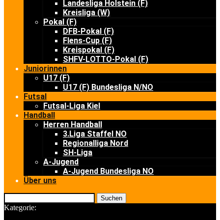
Landesliga Holstein (F)
Kreisliga (W)
Pokal (F)
DFB-Pokal (F)
Flens-Cup (F)
Kreispokal (F)
SHFV-LOTTO-Pokal (F)
Juniorinnen
U17 (F)
U17 (F) Bundesliga N/NO
Futsal
Futsal-Liga Kiel
Handball
Herren Handball
3.Liga Staffel NO
Regionalliga Nord
SH-Liga
A-Jugend
A-Jugend Bundesliga NO
Über uns
Suchen
Kategorie: