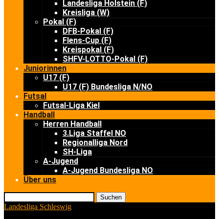
Landesliga Holstein (F)
Kreisliga (W)
Pokal (F)
DFB-Pokal (F)
Flens-Cup (F)
Kreispokal (F)
SHFV-LOTTO-Pokal (F)
Juniorinnen
U17 (F)
U17 (F) Bundesliga N/NO
Futsal
Futsal-Liga Kiel
Handball
Herren Handball
3.Liga Staffel NO
Regionalliga Nord
SH-Liga
A-Jugend
A-Jugend Bundesliga NO
Über uns
Suchen
Landesliga Schleswig