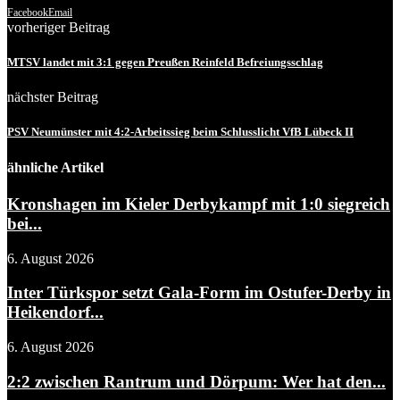
Facebook
Email
vorheriger Beitrag
MTSV landet mit 3:1 gegen Preußen Reinfeld Befreiungsschlag
nächster Beitrag
PSV Neumünster mit 4:2-Arbeitssieg beim Schlusslicht VfB Lübeck II
ähnliche Artikel
Kronshagen im Kieler Derbykampf mit 1:0 siegreich
bei...
6. August 2026
Inter Türkspor setzt Gala-Form im Ostufer-Derby in
Heikendorf...
6. August 2026
2:2 zwischen Rantrum und Dörpum: Wer hat den...