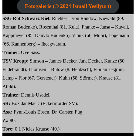
Fotogalerie (© 2024 Ismail Yesilyurt)
SSG Rot-Schwarz Kiel:
Ruehter – von Randow, Kiewald (89.
Roman Budenko), Rosenthal (81. Kula), Franke – Jansa – Kayali,
Kappmeyer (85. Danylo Budenko), Vitiuk (66. Möhr), Logemann
(66. Kannenberg) – Iheagwaram.
Trainer:
Ove Sass.
TSV Kropp:
Simson – Jannes Decker, Jark Decker, Kunze (50.
Fildebrandt), Thomsen – Bütow (8. Hentzsch), Florian Legrum,
Lamp – Flor (67. Gersteuer), Kuhn (58. Störmer), Krause (81.
Abild).
Trainer:
Dennis Usadel.
SR:
Bozidar Macic (Eckernförder SV).
Ass.:
Fynn-Louis Ebsen, Dr. Carsten Füg.
Z.:
80.
Tore:
0:1 Niclas Krause (40.).