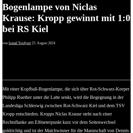
Bogenlampe von Niclas
Krause: Kropp gewinnt mit 1:0
bei RS Kiel
von
Ismail Yesilyurt
25. August 2024
Tim Kappmeyer (Rot-Schwarz Kiel), umringt von Florian
Legrum, Jark Decker und Cedric Flor (v. l.), bei der einzigen
Chance in Hälfte zwei. © 2024 Ismail Yesilyurt
Mit einer Kopfball-Bogenlampe, die sich über Rot-Schwarz-Keeper
Philipp Ruether unter die Latte senkt, wird die Begegnung in der
Landesliga Schleswig zwischen Rot-Schwarz Kiel und dem TSV
Kropp entschieden. Kropps Niclas Krause steht nach einer
Rechtsflanke am Elfmeterpunkt kurz vor dem Seitenwechsel
goldrichtig und ist der Matchwinner für die Mannschaft von Dennis