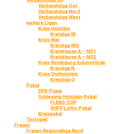
Verbandsliga SH
Verbandsliga Ost
Verbandsliga Nord
Verbandsliga West
weitere Ligen
Kreis Holstein
Kreisliga M
Kreis Kiel
Kreisliga MO
Kreisklasse A – NO1
Kreisklasse A – NO2
Kreis Rendsburg-Eckernförde
Kreisliga N
Kreis Ostholstein
Kreisliga O
Pokal
DFB-Pokal
Schleswig-Holstein-Pokal
FLENS-CUP
SHFV-Lotto-Pokal
Kreispokal
Testspiel
Frauen
Frauen Regionalliga Nord