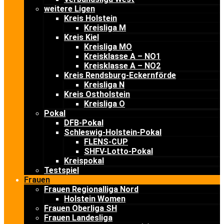
weitere Ligen
Kreis Holstein
Kreisliga M
Kreis Kiel
Kreisliga MO
Kreisklasse A – NO1
Kreisklasse A – NO2
Kreis Rendsburg-Eckernförde
Kreisliga N
Kreis Ostholstein
Kreisliga O
Pokal
DFB-Pokal
Schleswig-Holstein-Pokal
FLENS-CUP
SHFV-Lotto-Pokal
Kreispokal
Testspiel
Frauen
Frauen Regionalliga Nord
Holstein Women
Frauen Oberliga SH
Frauen Landesliga