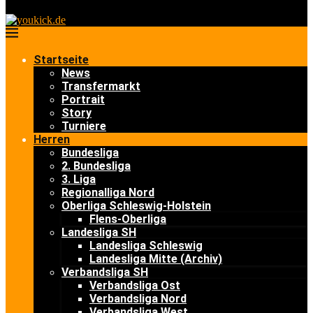
Startseite
News
Transfermarkt
Portrait
Story
Turniere
Herren
Bundesliga
2. Bundesliga
3. Liga
Regionalliga Nord
Oberliga Schleswig-Holstein
Flens-Oberliga
Landesliga SH
Landesliga Schleswig
Landesliga Mitte (Archiv)
Verbandsliga SH
Verbandsliga Ost
Verbandsliga Nord
Verbandsliga West