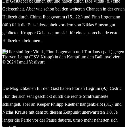
Die Gastgeber beginnen gut und haben durch Igor Vitiuk (8.) eine
Gelegenheit. Aber wie schon bei den weiteren Chancen in der ersten
Halbzeit durch Chima Iheagwaram (15., 22.) und Finn Logemann
(40.) fehlt die Entschlossenheit vor dem von Niklas Simson gut
gehüteten Kropper Gehäuse, um sich für eine ansprechende erste
Halbzeit zu belohnen.
Hier sind Igor Vitiuk, Finn Logemann und Tim Jansa (v. l.)
gegen Tjorven Lamp (TSV Kropp) in den Kampf um den Ball
involviert. © 2024 Ismail Yesilyurt
Die Möglichkeiten für den Gast haben Florian Legrum (9.), Cedric
Flor, der sich sehr geschickt durch die rechte Strafraumseite
schlängelt, aber an Keeper Philipp Ruether hängenbleibt (31.), und
Niclas Krause mit dem zu diesem Zeitpunkt unerwarteten 1:0. Je
länger die Partie vor der Pause dauerte, umso mehr näherten sich