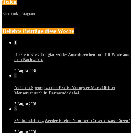
Teilen
Facebook
Instagram
Beliebte Beiträge diese Woche
1
Holstein Kiel: Ein glänzendes Ausrufezeichen mit Till Wiese aus
dem Nachwuchs
7. August 2026
2
Auf dem Sprung zu den Profis: Youngster Mark Richter
Monserrat auch in Darmstadt dabei
7. August 2026
3
SV Todesfelde: „Werder ist eine Nummer stärker einzuschätzen“
7. August 2026