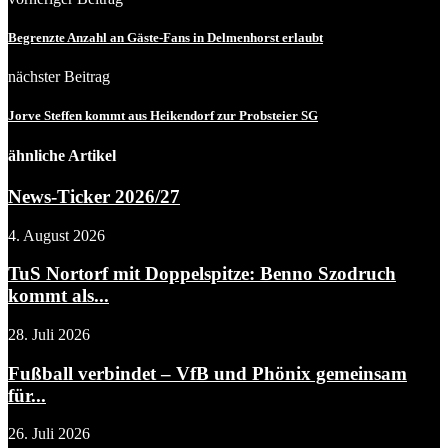
Begrenzte Anzahl an Gäste-Fans in Delmenhorst erlaubt
nächster Beitrag
Jorve Steffen kommt aus Heikendorf zur Probsteier SG
ähnliche Artikel
News-Ticker 2026/27
4. August 2026
TuS Nortorf mit Doppelspitze: Benno Szodruch
kommt als...
28. Juli 2026
Fußball verbindet – VfB und Phönix gemeinsam
für...
26. Juli 2026