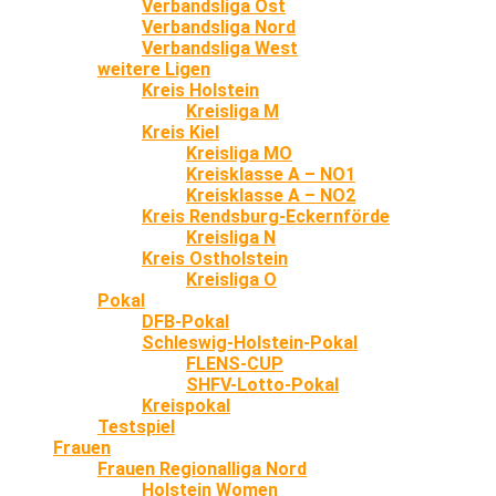
Verbandsliga Ost
Verbandsliga Nord
Verbandsliga West
weitere Ligen
Kreis Holstein
Kreisliga M
Kreis Kiel
Kreisliga MO
Kreisklasse A – NO1
Kreisklasse A – NO2
Kreis Rendsburg-Eckernförde
Kreisliga N
Kreis Ostholstein
Kreisliga O
Pokal
DFB-Pokal
Schleswig-Holstein-Pokal
FLENS-CUP
SHFV-Lotto-Pokal
Kreispokal
Testspiel
Frauen
Frauen Regionalliga Nord
Holstein Women