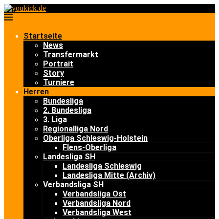
Startseite
News
Transfermarkt
Portrait
Story
Turniere
Herren
Bundesliga
2. Bundesliga
3. Liga
Regionalliga Nord
Oberliga Schleswig-Holstein
Flens-Oberliga
Landesliga SH
Landesliga Schleswig
Landesliga Mitte (Archiv)
Verbandsliga SH
Verbandsliga Ost
Verbandsliga Nord
Verbandsliga West