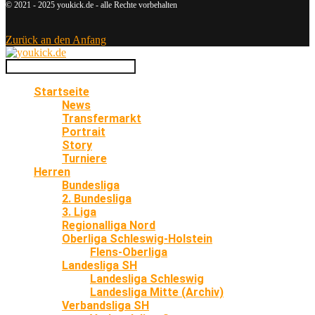
© 2021 - 2025 youkick.de - alle Rechte vorbehalten
Zurück an den Anfang
Startseite
News
Transfermarkt
Portrait
Story
Turniere
Herren
Bundesliga
2. Bundesliga
3. Liga
Regionalliga Nord
Oberliga Schleswig-Holstein
Flens-Oberliga
Landesliga SH
Landesliga Schleswig
Landesliga Mitte (Archiv)
Verbandsliga SH