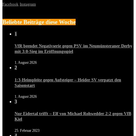
Facebook
Instagram
Beliebte Beiträge diese Woche
1
VfR beendet Negativserie gegen PSV im Neumünsteraner Derby
mit 3:0-Sieg im Eröffnungsspiel
1. August 2026
2
1:3-Heimpleite gegen Aufsteiger – Heider SV verpatzt den
Saisonstart
1. August 2026
3
Nur Eidertal trifft – Elf von Michael Rohwedder 2:2 gegen VfB
Kiel
25. Februar 2023
4