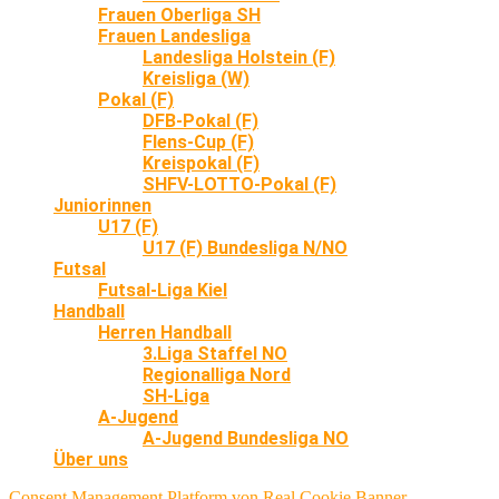
Frauen Oberliga SH
Frauen Landesliga
Landesliga Holstein (F)
Kreisliga (W)
Pokal (F)
DFB-Pokal (F)
Flens-Cup (F)
Kreispokal (F)
SHFV-LOTTO-Pokal (F)
Juniorinnen
U17 (F)
U17 (F) Bundesliga N/NO
Futsal
Futsal-Liga Kiel
Handball
Herren Handball
3.Liga Staffel NO
Regionalliga Nord
SH-Liga
A-Jugend
A-Jugend Bundesliga NO
Über uns
Consent Management Platform von Real Cookie Banner