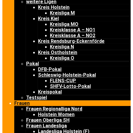
weitere Ligen
Kreis Holstein
Kreisliga M
Kreis Kiel
Kreisliga MO
Kreisklasse A – NO1
Kreisklasse A – NO2
Kreis Rendsburg-Eckernförde
Kreisliga N
Kreis Ostholstein
Kreisliga O
Pokal
DFB-Pokal
Schleswig-Holstein-Pokal
FLENS-CUP
SHFV-Lotto-Pokal
Kreispokal
Testspiel
Frauen
Frauen Regionalliga Nord
Holstein Women
Frauen Oberliga SH
Frauen Landesliga
Landesliga Holstein (F)