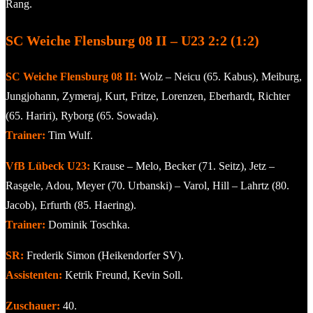
Rang.
SC Weiche Flensburg 08 II – U23 2:2 (1:2)
SC Weiche Flensburg 08 II:
Wolz – Neicu (65. Kabus), Meiburg,
Jungjohann, Zymeraj, Kurt, Fritze, Lorenzen, Eberhardt, Richter
(65. Hariri), Ryborg (65. Sowada).
Trainer:
Tim Wulf.
VfB Lübeck U23:
Krause – Melo, Becker (71. Seitz), Jetz –
Rasgele, Adou, Meyer (70. Urbanski) – Varol, Hill – Lahrtz (80.
Jacob), Erfurth (85. Haering).
Trainer:
Dominik Toschka.
SR:
Frederik Simon (Heikendorfer SV).
Assistenten:
Ketrik Freund, Kevin Soll.
Zuschauer:
40.