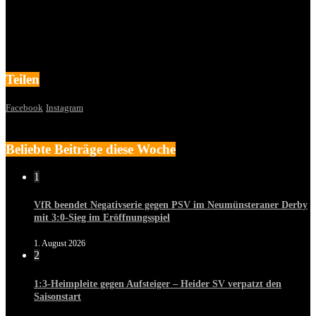
Teilen
Facebook
Instagram
Beliebte Beiträge diese Woche
1
VfR beendet Negativserie gegen PSV im Neumünsteraner Derby
mit 3:0-Sieg im Eröffnungsspiel
1. August 2026
2
1:3-Heimpleite gegen Aufsteiger – Heider SV verpatzt den
Saisonstart