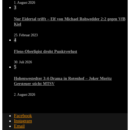
1. August 2026
3
Nur Eidertal trifft – Elf von Michael Rohwedder 2:2 gegen VfB
Kiel
25. Februar 2023
4
Flens-Oberligist droht Punktverlust
30. Juli 2026
5
Hohenwestedter 3:4-Drama in Rotenhof – Joker Moritz
Gersteuer sticht MTSV
2. August 2026
Facebook
Instagram
Email