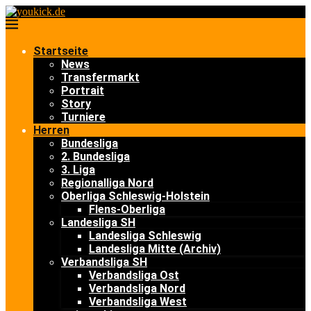
Startseite
News
Transfermarkt
Portrait
Story
Turniere
Herren
Bundesliga
2. Bundesliga
3. Liga
Regionalliga Nord
Oberliga Schleswig-Holstein
Flens-Oberliga
Landesliga SH
Landesliga Schleswig
Landesliga Mitte (Archiv)
Verbandsliga SH
Verbandsliga Ost
Verbandsliga Nord
Verbandsliga West