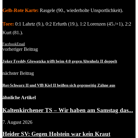
Gelb-Rote Karte:
Rasgele (90., wiederholte Unsportlichkeit).
Tore:
0:1 Lahrtz (9.), 0:2 Erfurth (19.), 1:2 Lorenzen (45./+1), 2:2
Kurt (81.).
Facebook
Email
vorheriger Beitrag
Joker Freddy Glowatzka trifft beim 4:0 gegen Altenholz II doppelt
nächster Beitrag
Rot-Schwarz II und VfB Kiel II beißen sich gegenseitig Zähne aus
ähnliche Artikel
Kaltenkirchener TS – Wir haben am Samstag das...
7. August 2026
Heider SV: Gegen Holstein war kein Kraut