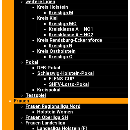
weitere Ligen
Kreis Holstein
Kreisliga M
Kreis Kiel
Kreisliga MO
Kreisklasse A – NO1
Kreisklasse A – NO2
Kreis Rendsburg-Eckernförde
Kreisliga N
Kreis Ostholstein
Kreisliga O
Pokal
DFB-Pokal
Schleswig-Holstein-Pokal
FLENS-CUP
SHFV-Lotto-Pokal
Kreispokal
Testspiel
Frauen
Frauen Regionalliga Nord
Holstein Women
Frauen Oberliga SH
Frauen Landesliga
Landesliga Holstein (F)