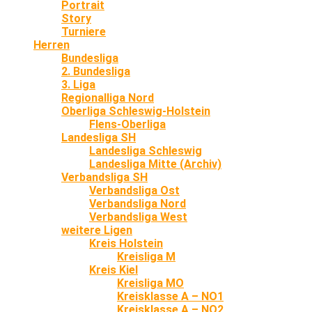
Portrait
Story
Turniere
Herren
Bundesliga
2. Bundesliga
3. Liga
Regionalliga Nord
Oberliga Schleswig-Holstein
Flens-Oberliga
Landesliga SH
Landesliga Schleswig
Landesliga Mitte (Archiv)
Verbandsliga SH
Verbandsliga Ost
Verbandsliga Nord
Verbandsliga West
weitere Ligen
Kreis Holstein
Kreisliga M
Kreis Kiel
Kreisliga MO
Kreisklasse A – NO1
Kreisklasse A – NO2