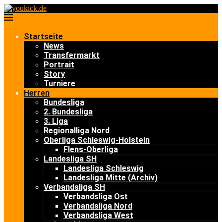
Startseite
News
Transfermarkt
Portrait
Story
Turniere
Herren
Bundesliga
2. Bundesliga
3. Liga
Regionalliga Nord
Oberliga Schleswig-Holstein
Flens-Oberliga
Landesliga SH
Landesliga Schleswig
Landesliga Mitte (Archiv)
Verbandsliga SH
Verbandsliga Ost
Verbandsliga Nord
Verbandsliga West