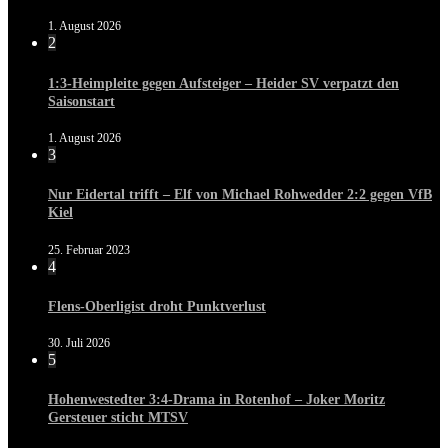
1. August 2026
2
1:3-Heimpleite gegen Aufsteiger – Heider SV verpatzt den
Saisonstart
1. August 2026
3
Nur Eidertal trifft – Elf von Michael Rohwedder 2:2 gegen VfB
Kiel
25. Februar 2023
4
Flens-Oberligist droht Punktverlust
30. Juli 2026
5
Hohenwestedter 3:4-Drama in Rotenhof – Joker Moritz
Gersteuer sticht MTSV