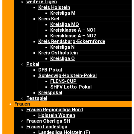
weitere Ligen
Kreis Holstein
Kreisliga M
Kreis Kiel
Kreisliga MO
Kreisklasse A – NO1
Kreisklasse A – NO2
Kreis Rendsburg-Eckernförde
Kreisliga N
Kreis Ostholstein
Kreisliga O
Pokal
DFB-Pokal
Schleswig-Holstein-Pokal
FLENS-CUP
SHFV-Lotto-Pokal
Kreispokal
Testspiel
Frauen
Frauen Regionalliga Nord
Holstein Women
Frauen Oberliga SH
Frauen Landesliga
Landesliga Holstein (F)