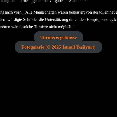
Beteiligten und die angenehme Aufgabe als Spielleiter.
its nach vorn: „Alle Mannschaften waren begeistert von der tollen neu
dem würdigte Schröder die Unterstützung durch den Hauptsponsor: „Ic
soren wären solche Turniere nicht möglich.“
Turnierergebnisse
Fotogalerie (© 2025 Ismail Yesilyurt)