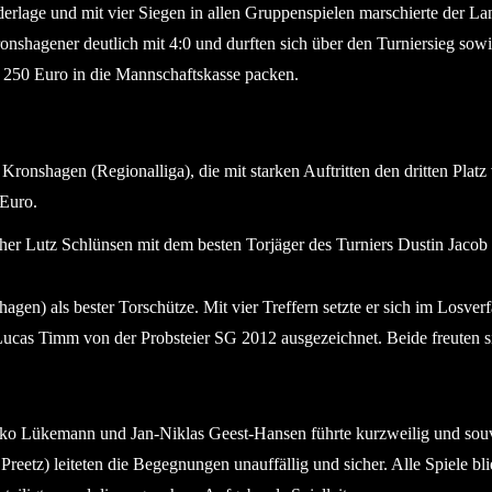
rlage und mit vier Siegen in allen Gruppenspielen marschierte der Land
shagener deutlich mit 4:0 und durften sich über den Turniersieg sowi
e 250 Euro in die Mannschaftskasse packen.
Kronshagen (Regionalliga), die mit starken Auftritten den dritten Plat
 Euro.
rsteher Lutz Schlünsen mit dem besten Torjäger des Turniers Dus
gen) als bester Torschütze. Mit vier Treffern setzte er sich im Losv
ucas Timm von der Probsteier SG 2012 ausgezeichnet. Beide freuten 
Heiko Lükemann und Jan-Niklas Geest-Hansen führte kurzweilig und sou
eetz) leiteten die Begegnungen unauffällig und sicher. Alle Spiele blie