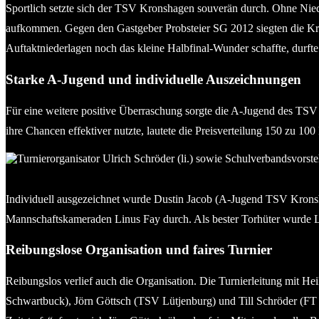
Sportlich setzte sich der TSV Kronshagen souverän durch. Ohne Niede
aufkommen. Gegen den Gastgeber Probsteier SG 2012 siegten die Kron
Auftaktniederlagen noch das kleine Halbfinal-Wunder schaffte, durft
Starke A-Jugend und individuelle Auszeichnungen
Für eine weitere positive Überraschung sorgte die A-Jugend des TSV 
ihre Chancen effektiver nutzte, lautete die Preisverteilung 150 zu 100
Turnierorganisator Ulrich Schröder (li.) sowie Schulverbandsvo
Individuell ausgezeichnet wurde Dustin Jacob (A-Jugend TSV Kronsha
Mannschaftskameraden Linus Fay durch. Als bester Torhüter wurde L
Reibungslose Organisation und faires Turnier
Reibungslos verlief auch die Organisation. Die Turnierleitung mit 
Schwartbuck), Jörn Göttsch (TSV Lütjenburg) und Till Schröder (FT Pr