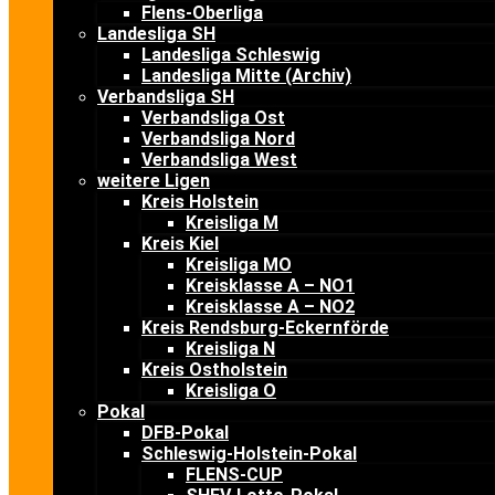
Flens-Oberliga
Landesliga SH
Landesliga Schleswig
Landesliga Mitte (Archiv)
Verbandsliga SH
Verbandsliga Ost
Verbandsliga Nord
Verbandsliga West
weitere Ligen
Kreis Holstein
Kreisliga M
Kreis Kiel
Kreisliga MO
Kreisklasse A – NO1
Kreisklasse A – NO2
Kreis Rendsburg-Eckernförde
Kreisliga N
Kreis Ostholstein
Kreisliga O
Pokal
DFB-Pokal
Schleswig-Holstein-Pokal
FLENS-CUP