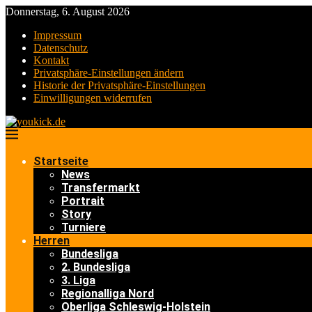
Donnerstag, 6. August 2026
Impressum
Datenschutz
Kontakt
Privatsphäre-Einstellungen ändern
Historie der Privatsphäre-Einstellungen
Einwilligungen widerrufen
Startseite
News
Transfermarkt
Portrait
Story
Turniere
Herren
Bundesliga
2. Bundesliga
3. Liga
Regionalliga Nord
Oberliga Schleswig-Holstein