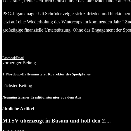
Zeitstrafe“, freute sich Jörn Göttsch über das faire Miteinander aller 
PSG-Ligamanager Uli Schröder zeigte sich zufrieden und blickte bere
jetzt auf eine Wiederholung des Wintercups im kommenden Jahr.“ Zu
großzügige finanzielle Unterstützung. Ohne das Engagement der Spon
Facebook
Email
vorheriger Beitrag
1. Nordcup-Hallenmasters: Korrektur des Spielplanes
nächster Beitrag
Neumünsteraner Traditionsturnier vor dem Aus
ähnliche Artikel
MTSV überzeugt in Büsum und holt den 2....