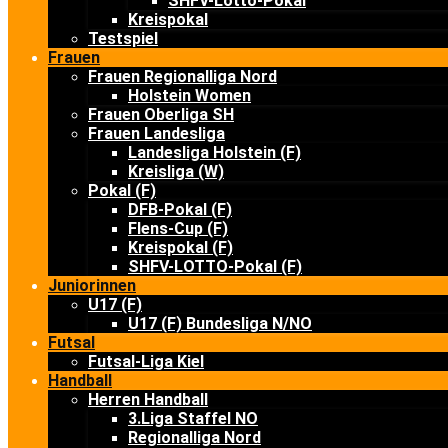
SHFV-Lotto-Pokal
Kreispokal
Testspiel
Frauen
Frauen Regionalliga Nord
Holstein Women
Frauen Oberliga SH
Frauen Landesliga
Landesliga Holstein (F)
Kreisliga (W)
Pokal (F)
DFB-Pokal (F)
Flens-Cup (F)
Kreispokal (F)
SHFV-LOTTO-Pokal (F)
Juniorinnen
U17 (F)
U17 (F) Bundesliga N/NO
Futsal
Futsal-Liga Kiel
Handball
Herren Handball
3.Liga Staffel NO
Regionalliga Nord