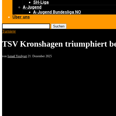
SH-Liga
A-Jugend
A-Jugend Bundesliga NO
Über uns
Suchen
Turniere
TSV Kronshagen triumphiert be
von
Ismail Yesilyurt
21. Dezember 2025