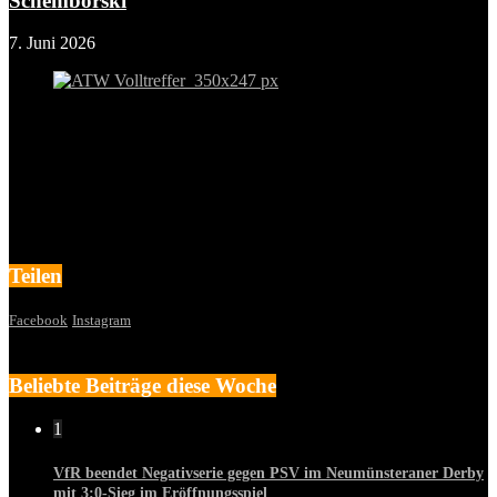
Schemborski
7. Juni 2026
Teilen
Facebook
Instagram
Beliebte Beiträge diese Woche
1
VfR beendet Negativserie gegen PSV im Neumünsteraner Derby
mit 3:0-Sieg im Eröffnungsspiel