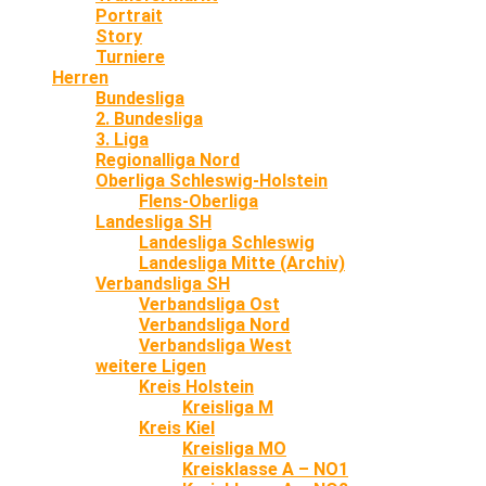
Portrait
Story
Turniere
Herren
Bundesliga
2. Bundesliga
3. Liga
Regionalliga Nord
Oberliga Schleswig-Holstein
Flens-Oberliga
Landesliga SH
Landesliga Schleswig
Landesliga Mitte (Archiv)
Verbandsliga SH
Verbandsliga Ost
Verbandsliga Nord
Verbandsliga West
weitere Ligen
Kreis Holstein
Kreisliga M
Kreis Kiel
Kreisliga MO
Kreisklasse A – NO1