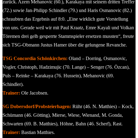
zurück. Azem Mehanovic (60.), Karakaya mit seinem dritten Treffer
(72.) sowie Jan-Philipp Schindler (79.) und Haris Osmanovic (82.)
schraubten das Ergebnis auf 8:0. „Eine wirklich gute Vorstellung
von uns. Gerade weil wir mit Paul Kraatz, Emre Kayali und Volkan
Töremen drei gelb gesperrte Stammspieler ersetzen mussten“, freute
sich TSG-Obmann Justus Hamer über die gelungene Revanche.
TSG Concordia Schönkirchen:
Oland – Dorring, Osmanovic,
Vogler, Christoph, Hadzimujic (70. Lange) – Senger (76. Özcan),
Puls – Reinke – Karakaya (76. Hussein), Mehanovic (69.
Schindler).
Trainer:
Ole Jacobsen.
SG Dobersdorf/Probsteierhagen:
Rühr (46. N. Matthies) – Kock,
Schümann (46. Götting), Mierse, Wiese, Wienand, M. Gonda,
Schwarten (69. B. Matthies), Höhne, Bahn (46. Scherf), Rast.
Trainer:
Bastian Matthies.