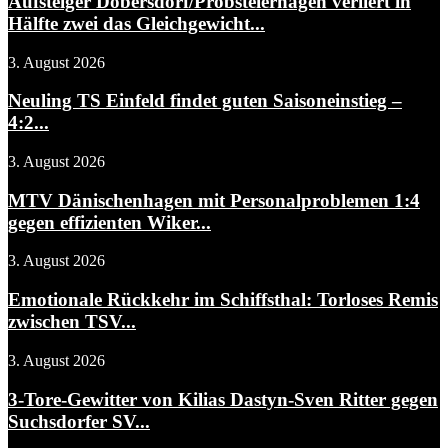
Aufsteiger Dobersdorf/Probsteierhagen verliert in
Hälfte zwei das Gleichgewicht...
3. August 2026
Neuling TS Einfeld findet guten Saisoneinstieg –
4:2...
3. August 2026
MTV Dänischenhagen mit Personalproblemen 1:4
gegen effizienten Wiker...
3. August 2026
Emotionale Rückkehr im Schiffsthal: Torloses Remis
zwischen TSV...
3. August 2026
3-Tore-Gewitter von Kilias Dastyn-Sven Ritter gegen
Suchsdorfer SV...