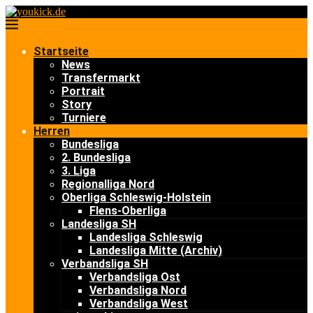
Startseite
News
Transfermarkt
Portrait
Story
Turniere
Herren
Bundesliga
2. Bundesliga
3. Liga
Regionalliga Nord
Oberliga Schleswig-Holstein
Flens-Oberliga
Landesliga SH
Landesliga Schleswig
Landesliga Mitte (Archiv)
Verbandsliga SH
Verbandsliga Ost
Verbandsliga Nord
Verbandsliga West