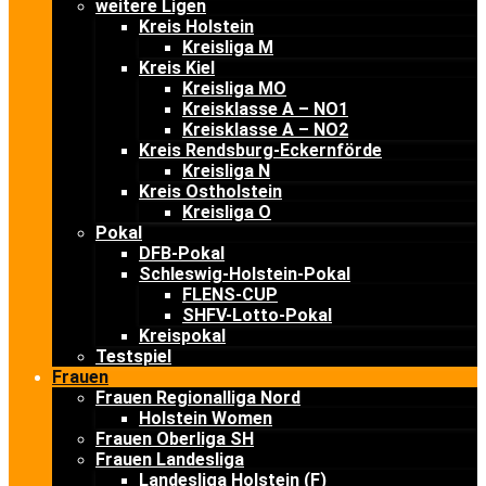
weitere Ligen
Kreis Holstein
Kreisliga M
Kreis Kiel
Kreisliga MO
Kreisklasse A – NO1
Kreisklasse A – NO2
Kreis Rendsburg-Eckernförde
Kreisliga N
Kreis Ostholstein
Kreisliga O
Pokal
DFB-Pokal
Schleswig-Holstein-Pokal
FLENS-CUP
SHFV-Lotto-Pokal
Kreispokal
Testspiel
Frauen
Frauen Regionalliga Nord
Holstein Women
Frauen Oberliga SH
Frauen Landesliga
Landesliga Holstein (F)