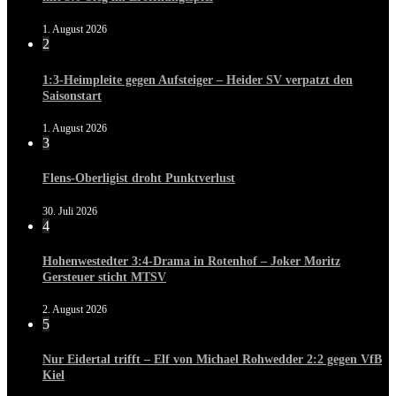
1. August 2026
2
1:3-Heimpleite gegen Aufsteiger – Heider SV verpatzt den
Saisonstart
1. August 2026
3
Flens-Oberligist droht Punktverlust
30. Juli 2026
4
Hohenwestedter 3:4-Drama in Rotenhof – Joker Moritz
Gersteuer sticht MTSV
2. August 2026
5
Nur Eidertal trifft – Elf von Michael Rohwedder 2:2 gegen VfB
Kiel