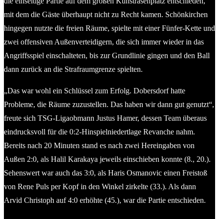
die einseitige Partie auf dem großen Kunstrasenplatz entschieden,
mit dem die Gäste überhaupt nicht zu Recht kamen. Schönkirchen
hingegen nutzte die freien Räume, spielte mit einer Fünfer-Kette und
zwei offensiven Außenverteidigern, die sich immer wieder in das
Angriffsspiel einschalteten, bis zur Grundlinie gingen und den Ball
dann zurück an die Strafraumgrenze spielten.
„Das war wohl ein Schlüssel zum Erfolg. Dobersdorf hatte
Probleme, die Räume zuzustellen. Das haben wir dann gut genutzt“,
freute sich TSG-Ligaobmann Justus Hamer, dessen Team überaus
eindrucksvoll für die 0:2-Hinspielniedertlage Revanche nahm.
Bereits nach 20 Minuten stand es nach zwei Hereingaben von
Außen 2:0, als Halil Karakaya jeweils einschieben konnte (8., 20.).
Sehenswert war auch das 3:0, als Haris Osmanovic einen Freistoß
von Rene Puls per Kopf in den Winkel zirkelte (33.). Als dann
Arvid Christoph auf 4:0 erhöhte (45.), war die Partie entschieden.