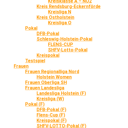
Kreisklasse A – NO2
Kreis Rendsburg-Eckernförde
Kreisliga N
Kreis Ostholstein
Kreisliga O
Pokal
DFB-Pokal
Schleswig-Holstein-Pokal
FLENS-CUP
SHFV-Lotto-Pokal
Kreispokal
Testspiel
Frauen
Frauen Regionalliga Nord
Holstein Women
Frauen Oberliga SH
Frauen Landesliga
Landesliga Holstein (F)
Kreisliga (W)
Pokal (F)
DFB-Pokal (F)
Flens-Cup (F)
Kreispokal (F)
SHFV-LOTTO-Pokal (F)