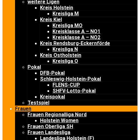
weitere Ligen
Kreis Holstein
Kreisliga M
Kreis Kiel
Kreisliga MO
Kreisklasse A – NO1
Kreisklasse A – NO2
Kreis Rendsburg-Eckernförde
Kreisliga N
Kreis Ostholstein
Kreisliga O
Pokal
DFB-Pokal
Schleswig-Holstein-Pokal
FLENS-CUP
SHFV-Lotto-Pokal
Kreispokal
Testspiel
Frauen
Frauen Regionalliga Nord
Holstein Women
Frauen Oberliga SH
Frauen Landesliga
Landesliga Holstein (F)