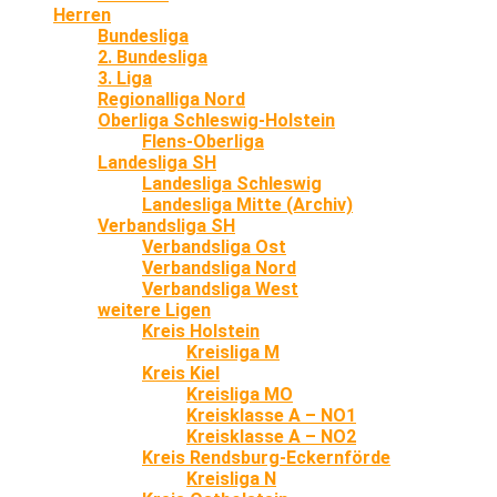
Herren
Bundesliga
2. Bundesliga
3. Liga
Regionalliga Nord
Oberliga Schleswig-Holstein
Flens-Oberliga
Landesliga SH
Landesliga Schleswig
Landesliga Mitte (Archiv)
Verbandsliga SH
Verbandsliga Ost
Verbandsliga Nord
Verbandsliga West
weitere Ligen
Kreis Holstein
Kreisliga M
Kreis Kiel
Kreisliga MO
Kreisklasse A – NO1
Kreisklasse A – NO2
Kreis Rendsburg-Eckernförde
Kreisliga N