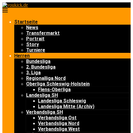
Startseite
News
Transfermarkt
Portrait
Story
Turniere
Herren
Bundesliga
2. Bundesliga
3. Liga
Regionalliga Nord
Oberliga Schleswig-Holstein
Flens-Oberliga
Landesliga SH
Landesliga Schleswig
Landesliga Mitte (Archiv)
Verbandsliga SH
Verbandsliga Ost
Verbandsliga Nord
Verbandsliga West