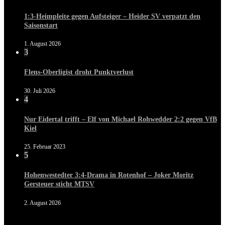
1:3-Heimpleite gegen Aufsteiger – Heider SV verpatzt den
Saisonstart
1. August 2026
3
Flens-Oberligist droht Punktverlust
30. Juli 2026
4
Nur Eidertal trifft – Elf von Michael Rohwedder 2:2 gegen VfB
Kiel
25. Februar 2023
5
Hohenwestedter 3:4-Drama in Rotenhof – Joker Moritz
Gersteuer sticht MTSV
2. August 2026